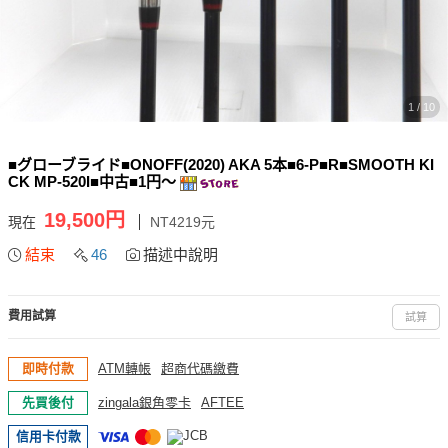
1 / 10
■グローブライド■ONOFF(2020) AKA 5本■6-P■R■SMOOTH KI
CK MP-520I■中古■1円～
19,500円
現在
NT4219元
結束
46
描述中說明
費用試算
試算
即時付款
ATM轉帳
超商代碼繳費
先買後付
zingala銀角零卡
AFTEE
信用卡付款