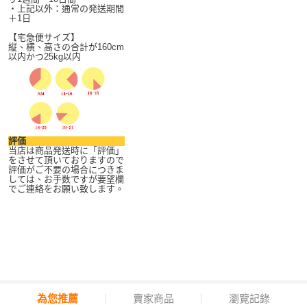
・上記以外：通常の発送期間
＋1日
【宅急便サイズ】
縦、横、高さの合計が160cm
以内かつ25kg以内
評価
当店は商品発送時に「評価」
をさせて頂いておりますので
評価がご不要の場合につきま
しては、お手数ですが要望欄
でご連絡をお願い致します。
為您推薦
賣家商品
瀏覽記錄