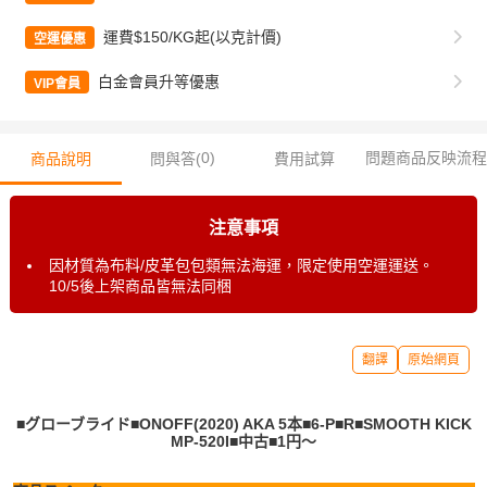
運費$150/KG起(以克計價)
空運優惠
白金會員升等優惠
VIP會員
0
)
問題商品反映流程
商品說明
問與答(
費用試算
注意事項
因材質為布料/皮革包包類無法海運，限定使用空運運送。
10/5後上架商品皆無法同梱
翻譯
原始網頁
■グローブライド■ONOFF(2020) AKA 5本■6-P■R■SMOOTH KICK
MP-520I■中古■1円～