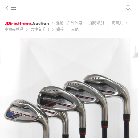
運動、戶外休閒
運動類別
高爾夫
高爾夫球桿
男性右手用
鐵桿
其他