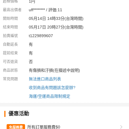
起標價格
1円
最高出價者
uff******** / 評価:11
開始時間
05月14日 14時33分(台灣時間)
結束時間
05月17日 20時27分(台灣時間)
拍賣編號
t1229899607
自動延長
有
提前結束
有
可否退貨
否
商品狀態
有傷損和汙損(在描述中說明)
常見問題
無法進口商品列表
收到商品有問題該怎麼辦?
海運/空運商品限制規定
優惠活動
所有訂單服務費$0
免服務費