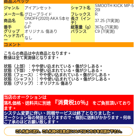
商品スペック
SMOOTH KICK MP-5
ジャンル
アイアンセット
シャフト名
20I
メーカー名
グローブライド
フレックス
R
ONOFF(2020) AKA 5本セ
長さ（イン
商品名
37.25 (7I実測)
ット
チ）
番手
6-P
総重量（g）
367g (7I実測)
グリップ
オリジナル 傷あり
バランス
C9 (7I実測)
ヘッドカバ
なし
ー
コメント
こちらの商品は中古商品となります。
数値は全て実測値となります。
状態（上部）：やや使い込まれている。傷が少しある。
状態（下部）：やや使い込まれている。傷が少しある。
状態（フェース）：やや使い込まれている。傷が少しある。
状態（シャフト）：やや使い込まれている。傷が少しある。
状態（グリップ）：オリジナル 傷あり
当店のオークションは
『消費税10％』
落札価格、送料共に別途
をご負担頂いており
ます。
システム変更に伴い、同梱サービスは終了となりました。
オークション毎の発送となりますので、個別に送料がかかります。何卒
ご了承のほどお願い致します。