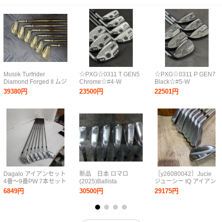
Musiik Turfrider
☆PXG☆0311 T GEN5
☆PXG☆0311 P GEN7
Diamond Forged II ムジ
Chrome☆#4-W
Black☆#5-W
ーク ターフライダー
7SET☆TOUR ISSUE
6SET☆MODUS 105(R)
39380円
23500円
22501円
ダイヤモンドフォージ
EX S200装着☆中古品
装着☆スパイン調整組
ドⅡ P～6 中古美品
☆正規品☆
み☆中古品☆正規品☆
Dagalo アイアンセット
新品 日本 ロマロ
［y26080042］Jucie
4番〜9番PW 7本セット
(2025)Ballista
ジューシー tQ アイアン
508FORGED 5番～
#4〜9.PW ウェッジ
6849円
30500円
29175円
PW 6本アイアンセッ
51/8 ゴルフ クラブ 8点
ト
セット A015095-2F