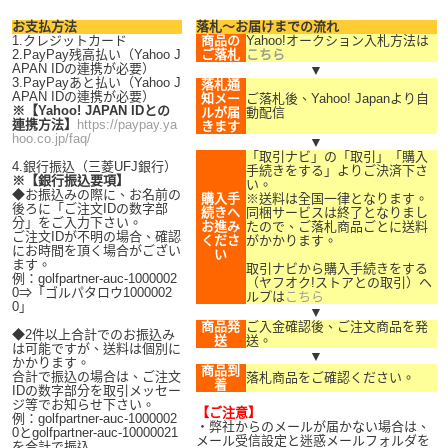
お支払方法
落札～お届けまでの流れ
1.クレジットカード
商品の
Yahoo!オークション入札方法は
2.PayPay残高払い（Yahoo J
ご落札
こちら
APAN IDの連携が必要）
▼
3.PayPayあと払い（Yahoo J
落札通
APAN IDの連携が必要）
知メー
ご落札後、Yahoo! Japanより自
※【Yahoo! JAPAN IDとの
ルが届
動配信
連携方法】
https://paypay.ya
きます
hoo.co.jp/faq/
▼
「取引ナビ」の「取引」「購入
4.銀行振込（三菱UFJ銀行）
手続きをする」よりご決済下さ
※【銀行振込要項】
い。
◆お振込みの際に、お名前の
購入手
※送料は全国一律となります。
後ろに「ご注文IDの数字部
続きへ
同梱サービスは終了となりまし
分」をご入力下さい。
お進み
たので、ご落札商品ごとに送料
ご注文IDが不明の場合、確認
くださ
がかかります。
にお時間を頂く場合がござい
い
ます。
取引ナビから購入手続きをする
例：golfpartner-auc-1000002
（ヤフオク!ストアとの取引）ヘ
0⇒「ゴルパタロウ1000002
ルプは
こちら
0」
▼
商品発
ご入金確認後、ご注文商品を発
◆2件以上合計でのお振込み
送
送。
は可能ですが、送料は個別に
▼
かかります。
商品到
合計で振込の場合は、ご注文
落札商品をご確認ください。
着
IDの数字部分を取引メッセー
ジ等でお知らせ下さい。
【ご注意】
例：golfpartner-auc-1000002
・弊社からのメールが届かない場合は、
0とgolfpartner-auc-10000021
メール受信設定と迷惑メールフォルダを
を合計で振込