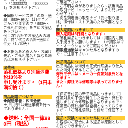
ご確認下さい。
⇒「10000020」「1000002
・ご不明な点がありましたら、該当商品
1」をお知らせ下さい
の取引ナビ「メッセージ」よりお問い合
わせ下さい。
◆同梱サービス終了の為、送
・商品到着後の取引ナビ「受け取り連
料（880円税込）は1件ごと
絡」操作は、ストア店のため不要となり
にかかりますので「880円×
ます。
ご落札件数分」を含めお振込
購入期限につきまして
み下さい。
購入期限は5日間となります。
例：2件合計でお振込みの場
ご落札商品につきましては、期限内に購
合：商品代金の合計+送料2
入手続きをお願いします。 （※期限はマ
件分（1,760円）
イ・オークションでご確認ください）
期限経過後はキャンセルとなります
の
◆お振込み名義人が、お届け
で、ご注意下さい。
先名・ご落札者名と異なる場
合はお知らせ下さい。
出品商品について
出品商品には海外の正規代理店より仕入
消費税
れた海外モデルもございますが
落札価格より別途消費
海外モデルは、メーカー保証対象外とな
税10％を
ります。
また、弊社では修理等は承っておりませ
申し受けます。（1円未
ん。
満切捨て）
【保証書付属の新品商品につきまして】
商品配送について
保証対象の不備が発生した場合、弊社を
◆配送業者：佐川急便
通しましての修理依頼となりますので、
土,日,祝日は発送業務を行っ
保証書の弊社捺印は空欄となっておりま
ておりません。
すが、「ご落札情報」と併せて保管下さ
い。
◆送料：全国一律88
返品・交換・キャンセルについて
お客様のご都合による返品は原則として
0円（税込）
お受けできません。