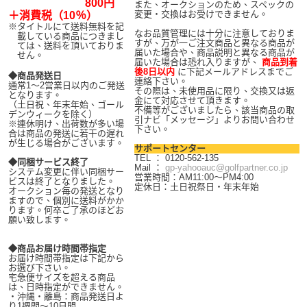
800円
また、オークションのため、スペックの
変更・交換はお受けできません。
＋消費税（10％）
※
タイトルにて送料無料を記
なお品質管理には十分に注意しておりま
載している商品につきまし
すが、万が一ご注文商品と異なる商品が
ては、送料を頂いておりま
届いた場合や、商品説明と異なる商品が
せん。
届いた場合は恐れ入りますが、
商品到着
後8日以内
に下記メールアドレスまでご
◆商品発送日
連絡下さい。
通常1～2営業日以内のご発送
その際は、未使用品に限り、交換又は返
となります。
金にて対応させて頂きます。
（土日祝、年末年始、ゴール
不備等がございましたら、該当商品の取
デンウィークを除く）
引ナビ「メッセージ」よりお問い合わせ
※連休明け、出荷数が多い場
下さい。
合は商品の発送に若干の遅れ
が生じる場合がございます。
サポートセンター
TEL ： 0120-562-135
◆同梱サービス終了
Mail ：
gp-yahooauc@golfpartner.co.jp
システム変更に伴い同梱サー
営業時間：AM11:00～PM4:00
ビスは終了となりました。
定休日：土日祝祭日・年末年始
オークション毎の発送となり
ますので、個別に送料がかか
ります。何卒ご了承のほどお
願い致します。
◆商品お届け時間帯指定
お届け時間帯指定は下記から
お選び下さい。
宅急便サイズを超える商品
は、日時指定ができません。
・沖縄・離島：商品発送日よ
り1週間～10日間