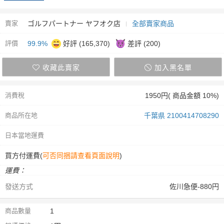
賣家
ゴルフパートナー ヤフオク店
全部賣家商品
評價
99.9%
好評 (165,370)
差評 (200)
收藏此賣家
加入黑名單
消費稅
1950円( 商品金額 10%)
商品所在地
千葉県 2100414708290
日本當地運費
買方付運費(
可否同捆請查看頁面說明
)
運費：
發送方式
佐川急便-880円
商品數量
1