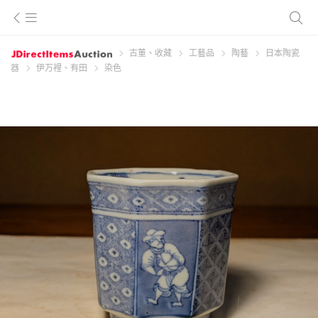
古董、收藏
工藝品
陶藝
日本陶瓷
器
伊万裡、有田
染色