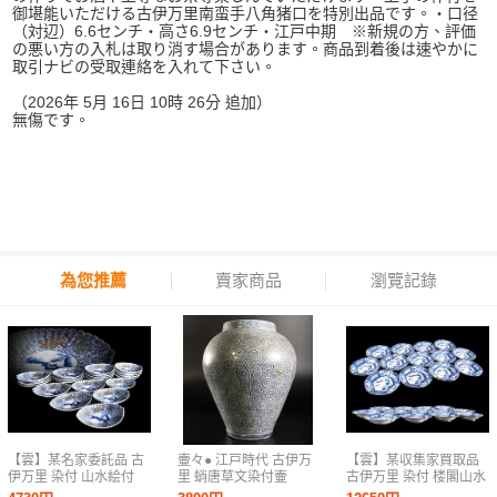
御堪能いただける古伊万里南蛮手八角猪口を特別出品です。・口径
（対辺）6.6センチ・高さ6.9センチ・江戸中期 ※新規の方、評価
の悪い方の入札は取り消す場合があります。商品到着後は速やかに
取引ナビの受取連絡を入れて下さい。
（2026年 5月 16日 10時 26分 追加）
無傷です。
為您推薦
賣家商品
瀏覽記錄
【雲】某名家委託品 古
壷々● 江戸時代 古伊万
【雲】某収集家買取品
伊万里 染付 山水絵付
里 蛸唐草文染付壷
古伊万里 染付 楼閣山水
金銀彩 獅子花絵付 舟形
37cm 唐物 骨董 [H197]
絵付 六角皿 13客 古美