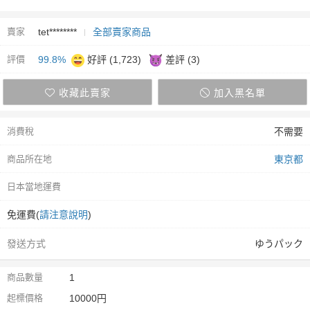
賣家
tet********
全部賣家商品
評價
99.8%
好評 (1,723)
差評 (3)
收藏此賣家
加入黑名單
消費稅
不需要
商品所在地
東京都
日本當地運費
免運費(
請注意說明
)
發送方式
ゆうパック
商品數量
1
起標價格
10000円