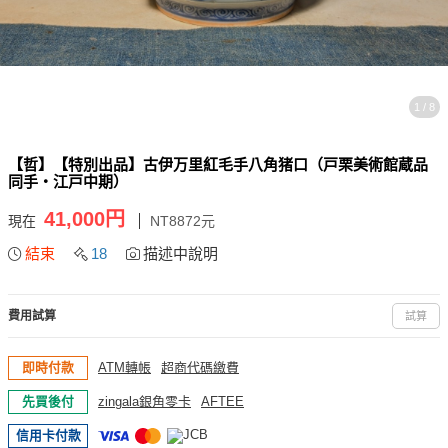
1 / 8
【哲】【特別出品】古伊万里紅毛手八角猪口（戸栗美術館蔵品
同手・江戸中期）
41,000円
現在
NT8872元
結束
18
描述中說明
費用試算
試算
即時付款
ATM轉帳
超商代碼繳費
先買後付
zingala銀角零卡
AFTEE
信用卡付款