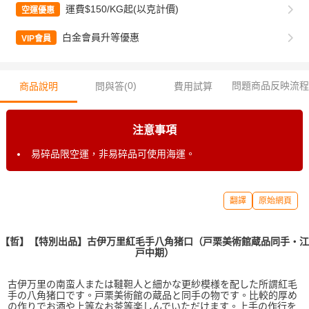
運費$150/KG起(以克計價)
空運優惠
白金會員升等優惠
VIP會員
0
)
問題商品反映流程
商品說明
問與答(
費用試算
注意事項
易碎品限空運，非易碎品可使用海運。
翻譯
原始網頁
【哲】【特別出品】古伊万里紅毛手八角猪口（戸栗美術館蔵品同手・江
戸中期）
古伊万里の南蛮人または韃靼人と細かな更紗模様を配した所謂紅毛
手の八角猪口です。戸栗美術館の蔵品と同手の物です。比較的厚め
の作りでお酒や上等なお茶等楽しんでいただけます。上手の作行を