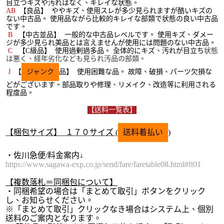
目立つキズや汚れはなく、キレイな状態。
AB
【良品】 ややキズ、使用スレが多少見られますが酷いキズの
ない中古品。 使用品ながら比較的キレイな部類で状態の良い中古品
です。
B
【中古並品】 一般的な中古品レベルです。 使用キズ、ダメー
ジが多少見られ美品とは言えませんが使用には問題のない中古品。
C
【C級品】
使用過剰過多品。 全体的にキズ、汚れが目立ち
状態
は悪く、経年劣化なども見られ汚品の部類。
J
【
ジャンク
品】 使用困難な品。 故障、破損、パーツ欠損な
どがございます。
部品取りや修理、リメイク、改造等に利用される
程度品。
【送料一覧表】
【梱
包サイズ】 １７
０
サイズ (
送料着払い
)
・佐川急便/料金案内↓
https://www.sagawa-exp.co.jp/send/fare/faretable08.html#ft01
【複数落札＝同梱包について】
・同梱希望の場合は「まとめて取引」ボタンをクリック
し、お知らせください。
※「まとめて取引」クリックなき場合は
システム上、個別
送料のご案内となります。