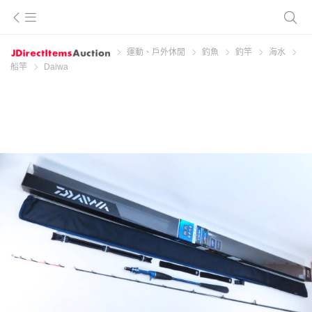
運動、戶外休閒
釣魚
釣竿
海水
船竿
Daiwa