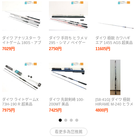
ダイワ アナリスター ラ
ダイワ 手持ち ヒラメ V
ダイワ 極鋭 カワハギ
イトゲーム 180S、アブ
295、シマノ ベイゲー
エア 1455 AGS 超美品
ガルシア 黒船 1853 ラ
ム I ヒラメ 295 計2本セ
7029円
2750円
11605円
イト五目 胴調子 6：4
ット 未使用品
KLTC-64/190ML 等 計3
点
ダイワ ライトゲームX
ダイワ 先鋭剣崎 100-
[S8-41G] ダイワ 極鋭
73H-190 R 超美品
200MT 美品
HIRAME M-240 ヒラメ
ロッド 船竿 中古 現状
7975円
7425円
4800円
品
看更多為您推薦