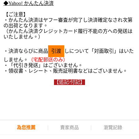
◆Yahoo! かんたん決済
【ご注意】
・かんたん決済はヤフー審査が完了し決済確定なされ次第
の出荷となります。
（かんたん決済クレジットカード履行不能の方への発送は
いたしません。）
・決済ならびに商品
引渡
しについて「対面取引」はいた
しません。
（宅配郵送のみ）
・「代引き発送」はございません。
・領収書、レシート、販売証明書などはございません。
【追記/付記】
為您推薦
賣家商品
瀏覽記錄