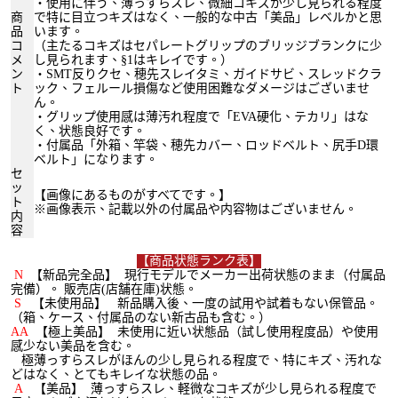
・使用に伴う、薄っすらスレ、微細コキズが少し見られる程度
商
で特に目立つキズはなく、一般的な中古「美品」レベルかと思
品
います。
コ
（主たるコキズはセパレートグリップのブリッジブランクに少
メ
し見られます、§1はキレイです。）
ン
・SMT反りクセ、穂先スレイタミ、ガイドサビ、スレッドクラ
ト
ック、フェルール損傷など使用困難なダメージはございませ
ん。
・グリップ使用感は薄汚れ程度で「EVA硬化、テカリ」はな
く、状態良好です。
・付属品「外箱、竿袋、穂先カバー、ロッドベルト、尻手D環
ベルト」になります。
セ
ッ
【画像にあるものがすべてです。】
ト
※画像表示、記載以外の付属品や内容物はございません。
内
容
【商品状態ランク表】
N
【新品完全品】 現行モデルでメーカー出荷状態のまま（付属品
完備）。 販売店(店舗在庫)状態。
S
【未使用品】 新品購入後、一度の試用や試着もない保管品。
（箱、ケース、付属品のない新古品も含む。）
AA
【極上美品】 未使用に近い状態品（
試し使用程度品）や使用
感少ない美品を含む。
極薄っすらスレがほんの少し見られる程度で、特にキズ、汚れな
どはなく、とてもキレイな状態の品。
A
【美品】 薄っすらスレ、軽微なコキズが少し見られる程度で