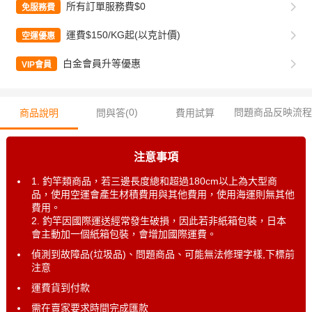
所有訂單服務費$0
免服務費
運費$150/KG起(以克計價)
空運優惠
白金會員升等優惠
VIP會員
0
)
問題商品反映流程
商品說明
問與答(
費用試算
注意事項
1. 釣竿類商品，若三邊長度總和超過180cm以上為大型商
品，使用空運會產生材積費用與其他費用，使用海運則無其他
費用。
2. 釣竿因國際運送經常發生破損，因此若非紙箱包裝，日本
會主動加一個紙箱包裝，會增加國際運費。
偵測到故障品(垃圾品)、問題商品、可能無法修理字樣,下標前
注意
運費貨到付款
需在賣家要求時間完成匯款