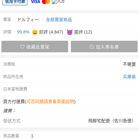
信用卡付款
賣家
ドルフィー
全部賣家商品
評價
99.8%
好評 (4,847)
差評 (12)
收藏此賣家
加入黑名單
消費稅
不需要
商品所在地
兵庫県
日本當地運費
買方付運費(
可否同捆請查看頁面說明
)
運費：
發送方式
飛脚宅配便（佐川急便）
商品數量
1