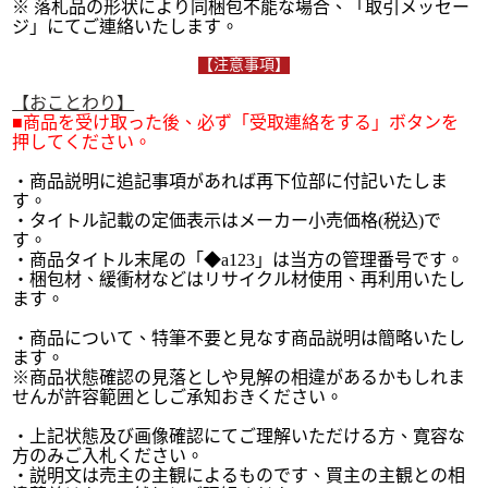
※ 落札品の形状により同梱包不能な場合、「取引メッセー
ジ」にてご連絡いたします。
【注意事項】
【おことわり】
■商品を受け取った後、必ず「受取連絡をする」ボタンを
押してください。
・
商品説明に追記事項があれば再下位部に付記いたしま
す。
・タイトル記載の定価表示はメーカー小売価格(税込)で
す。
・商品タイトル末尾の「◆a123」は当方の管理番号です。
・梱包材、緩衝材などはリサイクル材使用、再利用いたし
ます。
・商品について、特筆不要と見なす商品説明は簡略いたし
ます。
※商品状態確認の見落としや見解の相違があるかもしれま
せんが許容範囲としご承知おきください。
・上記状態及び画像確認にてご理解いただける方、寛容な
方のみご入札ください。
・説明文は売主の主観によるものです、買主の主観との相