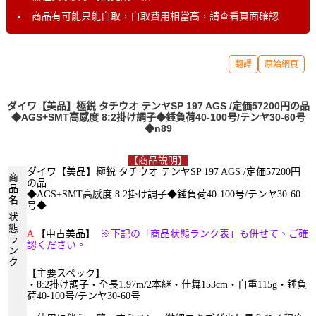
商品有可能只能自取，自取費用相當高，請查看頁面確認
翻譯
原始網頁
ダイワ【美品】極鋭 タチウオ テンヤSP 197 AGS /定価57200円の品
◆AGS+SMT高感度 8:2掛け調子◆錘負荷40-100号/テンヤ30-60号
◆n89
【商品説明】
ダイワ【美品】極鋭 タチウオ テンヤSP 197 AGS /定価57200円
商
の品
品
◆AGS+SMT高感度 8:2掛け調子◆錘負荷40-100号/テンヤ30-60
名
号◆
状
態
A
【中古美品】
※下記の「商品状態ランク表」も併せて、ご確
ラ
認ください。
ン
ク
【主要スペック】
・
8:2掛け調子・全長1.97m/2本継・仕舞153cm・自重115g・錘負
荷40-100号
/テンヤ30-60号