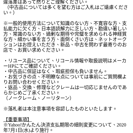
違落差はあって然りとご理解ください。
（中古品については多くを望む方はご入札はご遠慮くださ
い。）
※一般的使用方法について知識のない方、不寛容な方、支
払能力に欠く方、日本語読解力に乏しい方、勘違い著しい
方、常識のない方、過剰な期待や完璧を求められる神経質
な方、細かい事を言う方、面倒くさい方は、ネットオーク
ションはお控えいただき、新品、中古を問わず最寄りのお
店で、お買い求めください。
・リユース品について、リコール情報や取扱説明はメーカ
ーHPにてご確認ください。
・中古品に保証はなく、瑕疵担保も負いません。
・お気づきの点、不明瞭な点については事前にご質問欄よ
りお問い合わせください。
・返品、交換、修理などクレームは一切応じませんのであ
らかじめご了承ください。
（ノークレーム、ノーリターン）
※落札者は本注意事項を容認したものといたします。
【重要事項】
※Yahoo!かんたん決済支払期限の細則変更について、2020
年7月1日(水)より施行。