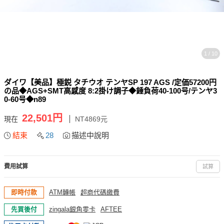
1 / 10
ダイワ【美品】極鋭 タチウオ テンヤSP 197 AGS /定価57200円
の品◆AGS+SMT高感度 8:2掛け調子◆錘負荷40-100号/テンヤ3
0-60号◆n89
22,501円
現在
NT4869元
結束
28
描述中說明
費用試算
試算
即時付款
ATM轉帳
超商代碼繳費
先買後付
zingala銀角零卡
AFTEE