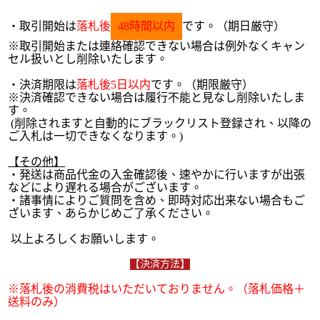
・取引開始は
落札後
48時間以内
です。（期日厳守）
※取引開始または連絡確認できない場合は例外なくキャン
セル扱いとし削除いたします。
・決済期限は
落札後5日以内
です。（期限厳守）
※決済確認できない場合は履行不能と見なし削除いたしま
す。
(削除されますと自動的にブラックリスト登録され、以降の
ご入札は一切できなくなります。)
【その他】
・発送は商品代金の入金確認後、速やかに行いますが出張
などにより遅れる場合がございます。
・諸事情によりご質問を含め、即時対応出来ない場合もご
ざいます、あらかじめご了承ください。
以上よろしくお願いします。
【決済方法】
※落札後の消費税はいただいておりません。（落札価格＋
送料のみ）