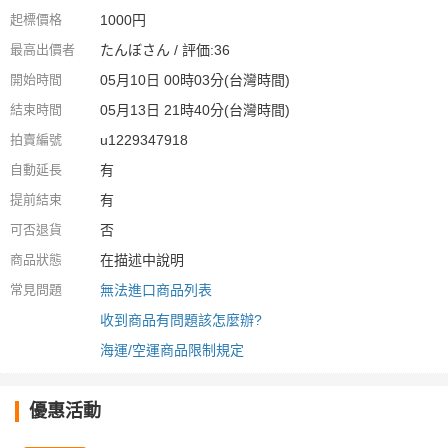
起標價格
1000円
最高出價者
たんぼさん / 評価:36
開始時間
05月10日 00時03分(台灣時間)
結束時間
05月13日 21時40分(台灣時間)
拍賣編號
u1229347918
自動延長
有
提前結束
有
可否退貨
否
商品狀態
在描述中說明
常見問題
無法進口商品列表
收到商品有問題該怎麼辦?
海運/空運商品限制規定
優惠活動