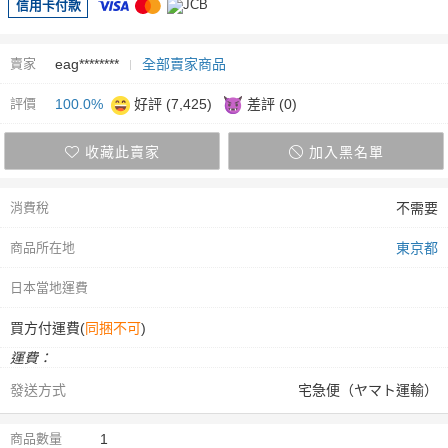
信用卡付款
賣家
eag********
全部賣家商品
評價
100.0%
好評 (7,425)
差評 (0)
收藏此賣家
加入黑名單
消費稅
不需要
商品所在地
東京都
日本當地運費
買方付運費(
同捆不可
)
運費：
發送方式
宅急便（ヤマト運輸）
商品數量
1