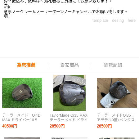
振込み手数料は、落札者様ご負担にてお願い致します。
法：
■
注
意事
ノークレームノーリーターンノーキャンセルでお願い致します。
項：
template desing here
為您推薦
賣家商品
瀏覽記錄
テーラーメイド Qi4D
TaylorMade Qi35 MAX
テーラーメイドQI35コ
MAX ドライバー10.5
テーラーメイド ドライ
アモデル9度+ベンタス
バー 10.5 Diamana
ブルー6Sベロコア日本
40500円
28500円
28500円
BLUE TM50（SR）シ
正規品
ャフト2本つき