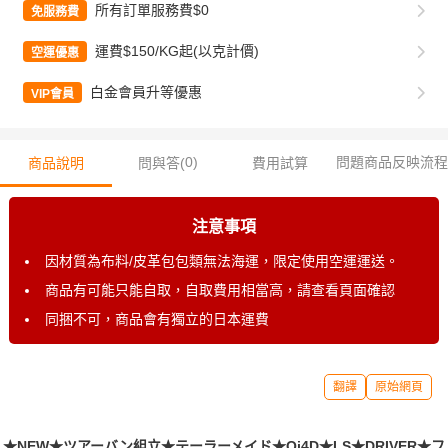
所有訂單服務費$0
免服務費
運費$150/KG起(以克計價)
空運優惠
白金會員升等優惠
VIP會員
0
)
問題商品反映流程
商品說明
問與答(
費用試算
注意事項
因材質為布料/皮革包包類無法海運，限定使用空運運送。
商品有可能只能自取，自取費用相當高，請查看頁面確認
同捆不可，商品會有獨立的日本運費
翻譯
原始網頁
★NEW★ツアーバン組立★テーラーメイド★Qi4D★LS★DRIVER★フ