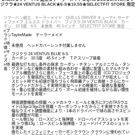
ジクラ★24 VENTUS BLACK★6-S★10.5S★SELECTFIT STORE 限定
ツアーバン組立 テーラーメイド Qi35 LS DRIVER キューアイ サーテ
ィファイブ エルエス ドライバー フジクラ 24 VENTUS BLACK カー
ボン 10.5度 6-S 未使用 45.5インチ SELECTFIT STORE 限定
■
ブ
ラン
TaylorMade テーラーメイド
ド：
■
特
未使用 ヘッドカバーレンチ付属しません
徴：
■
サ
フジクラ 24 VENTUS BLUE 6-S
イ
カーボン 10.5度 45.5インチ ＴＰスリーブ装着
ズ：
■
特
最適な打ち出し条件の探求 カーボン、チタン、アルミニウム、タン
長：
グステンなど複数の素材を組み合わせ、最適に配置したマルチマテ
リアル構造がさらに進化。フェース面上の重心位置（CGプロジェク
ション）を徹底的に低くしたことで、有効打点エリアが拡大し、ミ
スヒット時でも初速が落ちづらく飛距離アップに貢献。さらにカー
ボンウッドだからこそ実現可能なヘッドの軽量化、最適な重量配
分、重心位置の最適化により、ボール初速を維持しながら高い慣性
モーメントを実現。
弾道調整機能の搭載 ヘッドのトウ・ヒールと後方に3つのTASウエ
イト(13gx1/3gx2)を搭載。カーボンウッドだからこそ実現できた大
幅なウエイト調整機能により、1本のドライバーで球の高さやスピン
量の調整が可能。
ヒール側13g ：ロースピンと強弾道、ドローバイアスショットを実
現 トウ側13g ：ロースピン＆強弾道、フェードバイアスのショット
を実現
進化したインフィニティーカーボンクラウン クラウンに使われてい