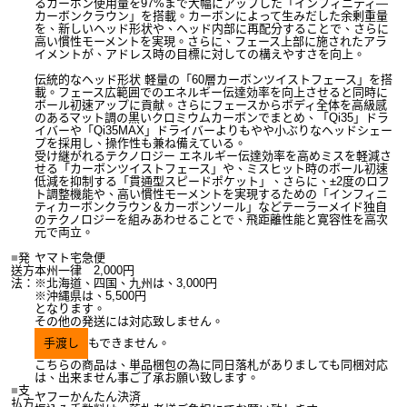
るカーボン使用量を97%まで大幅にアップした「インフィニティ―
カーボンクラウン」を搭載。カーボンによって生みだした余剰重量
を、新しいヘッド形状や、ヘッド内部に再配分することで、さらに
高い慣性モーメントを実現。さらに、フェース上部に施されたアラ
イメントが、アドレス時の目標に対しての構えやすさを向上。
伝統的なヘッド形状 軽量の「60層カーボンツイストフェース」を搭
載。フェース広範囲でのエネルギー伝達効率を向上させると同時に
ボール初速アップに貢献。さらにフェースからボディ全体を高級感
のあるマット調の黒いクロミウムカーボンでまとめ、「Qi35」ドラ
イバーや「Qi35MAX」ドライバーよりもやや小ぶりなヘッドシェー
プを採用し、操作性も兼ね備えている。
受け継がれるテクノロジー エネルギー伝達効率を高めミスを軽減さ
せる「カーボンツイストフェース」や、ミスヒット時のボール初速
低減を抑制する「貫通型スピードポケット」、さらに、±2度のロフ
ト調整機能や、高い慣性モーメントを実現するための「インフィニ
ティカーボンクラウン＆カーボンソール」などテーラーメイド独自
のテクノロジーを組みあわせることで、飛距離性能と寛容性を高次
元で両立。
■
発
ヤマト宅急便
送方
本州一律 2,000円
法：
※北海道、四国、九州は、3,000円
※沖縄県は、5,500円
となります。
その他の発送には対応致しません。
手渡し
もできません。
こちらの商品は、単品梱包の為に同日落札がありましても同梱対応
は、出来ません事ご了承お願い致します。
■
支
ヤフーかんたん決済
払方