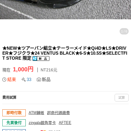
1 / 6
★NEW★ツアーバン組立★テーラーメイド★Qi4D★LS★DRIV
ER★フジクラ★24 VENTUS BLACK★6-S★10.5S★SELECTFI
T STORE 限定
1,000円
現在
NT216元
結束
33
新品
費用試算
試算
即時付款
ATM轉帳
超商代碼繳費
先買後付
zingala銀角零卡
AFTEE