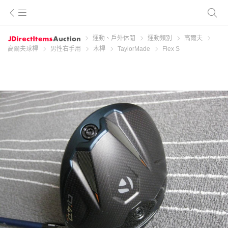
運動、戶外休閒
運動類別
高爾夫
高爾夫球桿
男性右手用
木桿
TaylorMade
Flex S