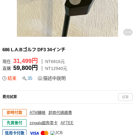
1 / 6
686 L.A.Bゴルフ DF3 34インチ
31,499円
現在
NT6816元
59,800円
直購
NT12940元
結束
35
描述中說明
費用試算
試算
即時付款
ATM轉帳
超商代碼繳費
先買後付
zingala銀角零卡
AFTEE
信用卡付款