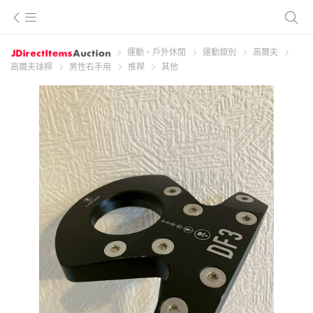
運動、戶外休閒
運動類別
高爾夫
高爾夫球桿
男性右手用
推桿
其他