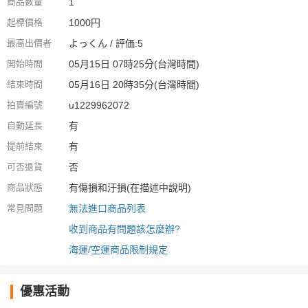
商品數量
1
起標價格
1000円
最高出價者
よっくん / 評価:5
開始時間
05月15日 07時25分(台灣時間)
結束時間
05月16日 20時35分(台灣時間)
拍賣編號
u1229962072
自動延長
有
提前結束
有
可否退貨
否
商品狀態
有傷損和汙損(在描述中說明)
常見問題
無法進口商品列表
收到商品有問題該怎麼辦?
海運/空運商品限制規定
優惠活動