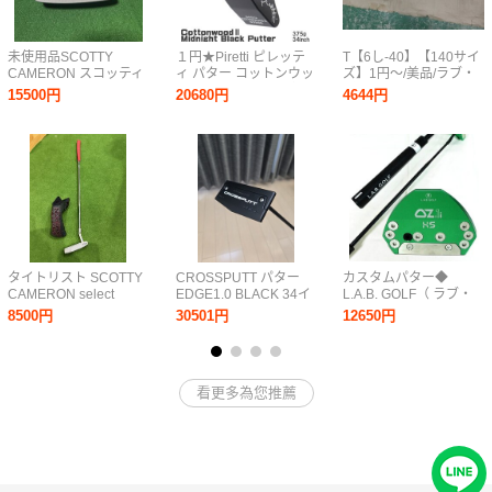
未使用品SCOTTY
１円★Piretti ピレッテ
T【6し-40】【140サイ
CAMERON スコッティ
ィ パター コットンウッ
ズ】1円～/美品/ラブ・
キャメロン パター
ド 2 ミッドナイトブラ
ゴルフ/OZ.1 スタビリテ
15500円
20680円
4644円
Lucky Clover SELECT
ック 375g/34インチ
ィツアー2 ファイヤ プ
ニューポート2 ラッキ
★Cottonwood 2
レス・ピストル 2度 パ
ークローバー33イン
Midnight Black★
ター
チ ヘッドカバー付き
タイトリスト SCOTTY
CROSSPUTT パター
カスタムパター◆
CAMERON select
EDGE1.0 BLACK 34イ
L.A.B. GOLF（ ラブ・
NEWPORT 33インチ
ンチ 中古美品（ヘット
ゴルフ ） OZ.1i HS グ
8500円
30501円
12650円
パター PT
カバー新品）
リーン◆ 34インチ◆ ネ
オマレット◆
STABILITY TOUR◆
Press Pistol 2°
看更多為您推薦