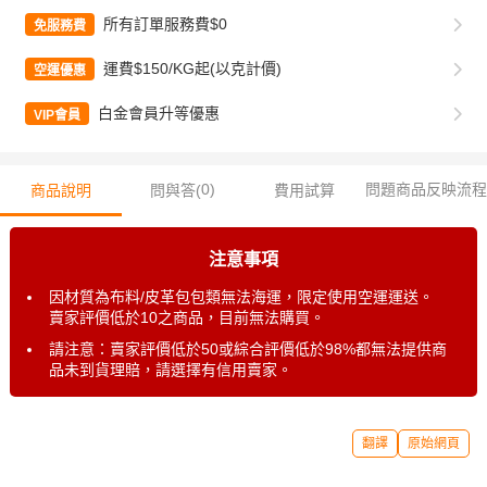
所有訂單服務費$0
免服務費
運費$150/KG起(以克計價)
空運優惠
白金會員升等優惠
VIP會員
0
)
問題商品反映流程
商品說明
問與答(
費用試算
注意事項
因材質為布料/皮革包包類無法海運，限定使用空運運送。
賣家評價低於10之商品，目前無法購買。
請注意：賣家評價低於50或綜合評價低於98%都無法提供商
品未到貨理賠，請選擇有信用賣家。
翻譯
原始網頁