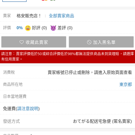
賣家
格安販売店！
全部賣家商品
評價
0%
好評 (0)
差評 (0)
收藏此賣家
加入黑名單
請注意：賣家評價低於50或綜合評價低於98%都無法提供商品未到貨理賠，請選擇
有信用賣家。
消費稅
賣家帳號已停止或刪除，請進入原始頁面查看
商品所在地
東京都
日本當地運費
免運費(
請注意說明
)
發送方式
おてがる配送宅急便 (匿名賣家)