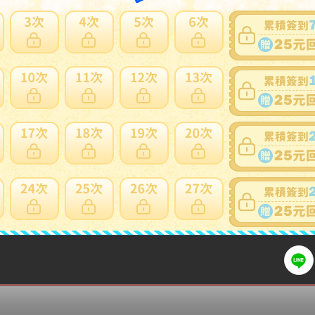
可否退貨
：
否
出價競標
得標填寫委託單
問題商品反映流程