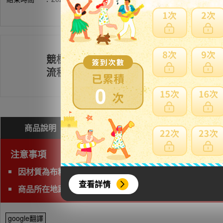
競標
註冊會員
流程
0
商品說明
問與答(
0
)
費用試算
注意事項
因材質為布料/皮革包包類無法海運，限定使用空運運送。
查看詳情
商品所在地距離海外收貨處(神奈川)較遠，請注意日本運費
google翻譯