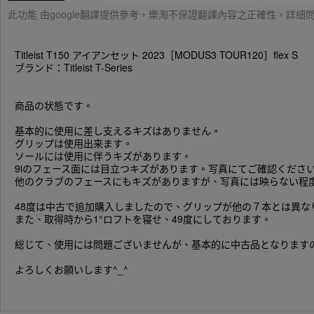
此功能 由google翻譯提供參考，樂淘不保證翻譯內容之正確性，詳
Titleist T150 アイアンセット 2023［MODUS3 TOUR120］flex S
ブランド：Titleist T-Series
商品の状態です。
基本的に使用に差し支えるキズはありません。
グリップは使用出来ます。
ソールには使用に伴うキズがあります。
9iのフェース面には目立つキズがあります。写真にてご確認くださ
他のクラブのフェースにもキズがありますが、写真には映らない程
48度は中古で追加購入しましたので、グリップが他の７本とは異な
また、取得時から1°ロフトを寝せ、49度にしております。
総じて、使用には問題ございませんが、基本的に中古品となります
よろしくお願いします^_^