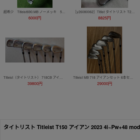
超希少 Titleist690.MB ノーメッキ 5～P ６本
［y26080062］Titlist タイトリスト T200 アイアン #6~9.PW ゴルフ クラブ A015191-1A
6000円
8825円
Titleist（タイトリスト） 718CB アイアン AMT TOUR WHITE フレックスS200 #5～PW（6本セット）
Titleist MB 718 アイアンセット 6本セット マッスルバック
39800円
29000円
タイトリスト Titleist T150 アイアン 2023 4i~Pw+48 mod