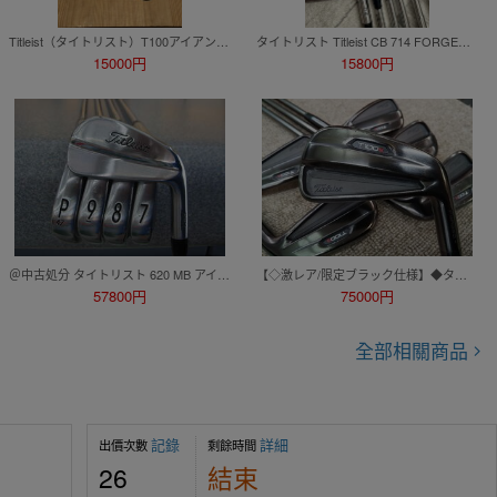
Titleist（タイトリスト）T100アイアン（6番〜P）2019モデル 5本セットシャフト：モーダス105（NSプロMODUS3）フレックス：S
タイトリスト Titleist CB 714 FORGED ダイナミックゴールドAMT シルバーS アイアン6本セット
15000円
15800円
＠中古処分 タイトリスト 620 MB アイアン 5本 AMT TOUR WHITE スチール （S200）ホワイト
【◇激レア/限定ブラック仕様】◆タイトリスト T100S BLACK (2021) アイアン/6本セット◇NS PRO MODUS3 TOUR 115(S) *MP@1*S*555
57800円
75000円
全部相關商品
記錄
詳細
出價次數
剩餘時間
26
結束