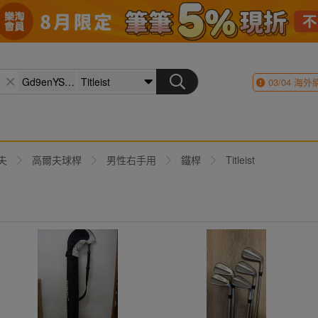
03/04
海外
夫
高爾夫球桿
男性右手用
鐵桿
Titleist