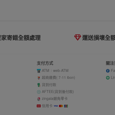
賣家寄錯全額處理
運送損壞全
支付方式
關注
ATM
web-ATM
Fa
Li
超商繳費( 7-11 ibon)
貨到付款
AFTEE(貨到後付款)
zingala銀角零卡
信用卡