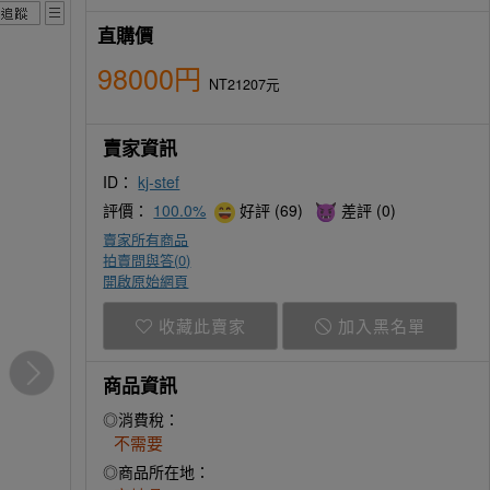
直購價
98000円
NT21207元
賣家資訊
ID：
kj-stef
評價：
100.0%
好評 (69)
差評 (0)
賣家所有商品
拍賣問與答(
0
)
開啟原始網頁
收藏此賣家
加入黑名單
商品資訊
◎消費稅：
不需要
◎商品所在地：