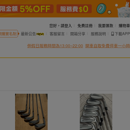
您好，
請登入
免費註冊
我要匯款
購物車
網購實名制
最新公告
客服留言
開箱分享
服務說明
下載APP
例假日服務時間為13:00~22:00
開車自取免費停車一小時