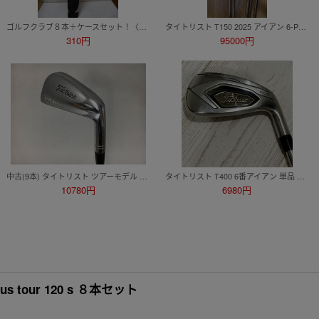
ゴルフクラブ８本＋ケースセット！〈タイトリスト／ゴルフクラブ アイアン８本＋クラブケースセット！〉中古
タイトリスト T150 2025 アイアン 6-PW 5本 NS MODUS3 TOUR110 S モーダス
310円
95000円
中古(9本) タイトリスト ツアーモデル アイアン 2～9.P DGセンシコア[8482
タイトリスト T400 6番アイアン 単品 2020年モデル N.S.PRO Zelos 7（S） 日本仕様 美品 Titieist T400
10780円
6980円
us tour 120 s ８本セット