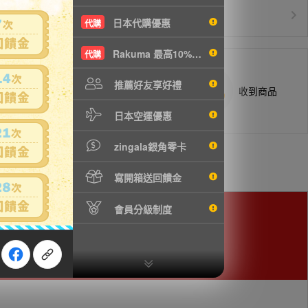
白金會員升等優惠
VIP會員
日本代購優惠
代購
Rakuma 最高10%現折
代購
推薦好友享好禮
商品抵台通知出貨
收到商品
日本空運優惠
zingala銀角零卡
寫開箱送回饋金
會員分級制度