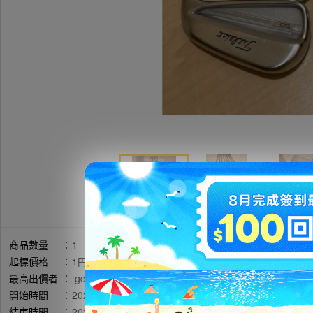
商品數量
：
1
起標價格
：
1円
最高出價者
：
gde******** / 評價:6
開始時間
：
2026年05月16日 10時38分(台灣時間)
結束時間
：
2026年05月17日 21時25分(台灣時間)