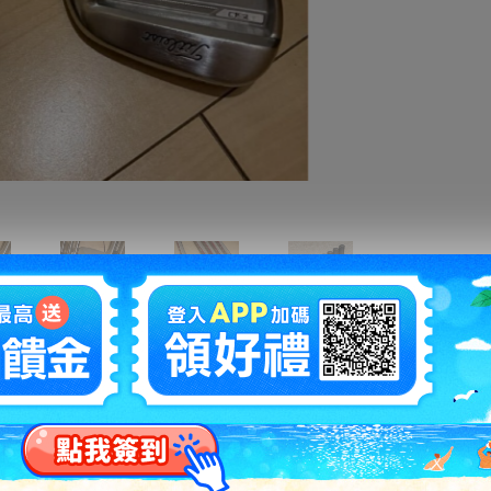
拍賣編號
：
u1230092081
商品新舊
：
有傷損和汙損(在描述中說明)(
說明
)
自動延長
：
有
認証限制
：
否
提前結束
：
有