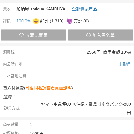
賣家
加納屋 antique KANOUYA
全部賣家商品
評價
100.0%
好評 (1,319)
差評 (0)
收藏此賣家
加入黑名單
消費稅
2550円( 商品金額 10%)
商品所在地
山形県
日本當地運費
買方付運費(
可否同捆請查看頁面說明
)
運費：
ヤマト宅急便60 ※沖縄・離島はゆうパック-800
發送方式
円
商品數量
1
起標價格
1000円