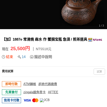
1 / 3
【加】1887e 常滑焼 森水 作 蟹掴宝瓶 急須 / 煎茶道具
25,500円
現在
NT5518元
結束
14
描述中說明
費用試算
試算
即時付款
ATM轉帳
超商代碼繳費
先買後付
zingala銀角零卡
AFTEE
信用卡付款