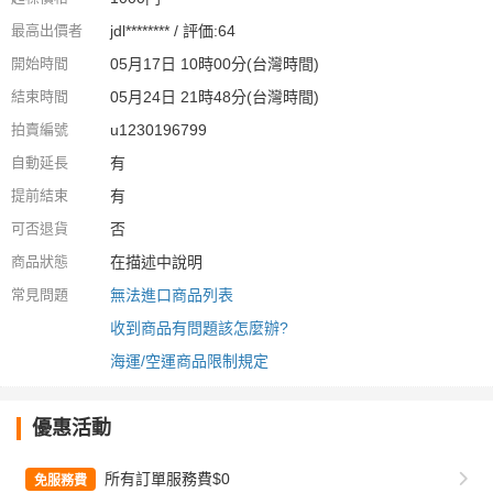
最高出價者
jdl******** / 評価:64
開始時間
05月17日 10時00分(台灣時間)
結束時間
05月24日 21時48分(台灣時間)
拍賣編號
u1230196799
自動延長
有
提前結束
有
可否退貨
否
商品狀態
在描述中說明
常見問題
無法進口商品列表
收到商品有問題該怎麼辦?
海運/空運商品限制規定
優惠活動
所有訂單服務費$0
免服務費