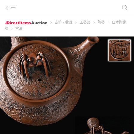
古董、收藏
工藝品
陶藝
日本陶瓷
器
常滑