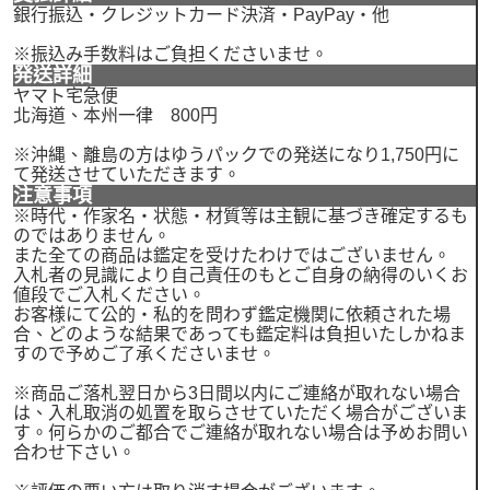
銀行振込・クレジットカード決済・PayPay・他
※振込み手数料はご負担くださいませ。
発送詳細
ヤマト宅急便
北海道、本州一律 800円
※沖縄、離島の方はゆうパックでの発送になり1,750円に
て発送させていただきます。
注意事項
※時代・作家名・状態・材質等は主観に基づき確定するも
のではありません。
また全ての商品は鑑定を受けたわけではございません。
入札者の見識により自己責任のもとご自身の納得のいくお
値段でご入札ください。
お客様にて公的・私的を問わず鑑定機関に依頼された場
合、どのような結果であっても鑑定料は負担いたしかねま
すので予めご了承くださいませ。
※商品ご落札翌日から3日間以内にご連絡が取れない場合
は、入札取消の処置を取らさせていただく場合がございま
す。何らかのご都合でご連絡が取れない場合は予めお問い
合わせ下さい。