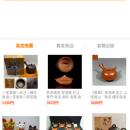
為您推薦
賣家商品
瀏覽記錄
☆常滑焼☆茶注☆横手
煎茶道具 常滑焼 杉江
【風車】常滑焼 名工 山
急須☆茶道具☆煎茶道
寿門 朱泥 菊形 宝瓶 急
田常山 朱泥 横手急須
具☆肥田香敏☆共布☆
須 茶注 【5c07094 3/4
▲在銘▲茶注 煎茶道具
1100円
3433円
1600円
共箱
8】g