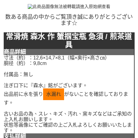
数ある商品の中からご覧頂き誠にありがとうござい
ます☆
常滑焼 森水 作 蟹掴宝瓶 急須 / 煎茶道
具
商品詳細
寸法（約）：12,6×14,7×8,1（幅×奥行×高さ㎝）
胴径（約）：9,8cm
付属品：無し
注ぎ口下に『森水』銘がございます。
出品前に水を張り
水漏れ
がないことを確認しておりま
す。
古いお品の為、スレ、キズ、汚れ、窯キズなどはご承知の
上入札お願いします。
状態等画像にてご確認の上ご入札よろしくお願いいたしま
す。
支払詳細