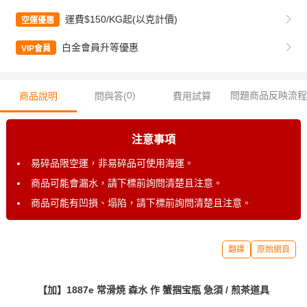
運費$150/KG起(以克計價)
空運優惠
白金會員升等優惠
VIP會員
0
)
問題商品反映流程
商品說明
問與答(
費用試算
注意事項
易碎品限空運，非易碎品可使用海運。
商品可能會漏水，請下標前詢問清楚且注意。
商品可能有凹損、塌陷，請下標前詢問清楚且注意。
翻譯
原始網頁
【加】1887e 常滑焼 森水 作 蟹掴宝瓶 急須 / 煎茶道具