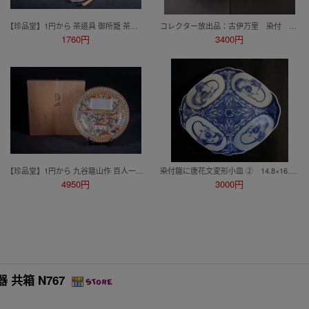
【珍品堂】1円から 茶道具 御所籠 茶道具一式 茶碗 棗 茶杓 茶筅 仕覆 帛紗 古美術 時代物重267g M-F2T-SR7
コレクター放出品：古伊万里 染付 丸文（干支・舟・人と馬） 輪花 縁紅 膾皿 ５客 無傷
1760円
3400円
【珍品堂】1円から 九谷龍山作 百人一首飾皿 色絵大皿 在銘 共箱付 九谷焼 豪華絵付 飾皿 美術品 特大 幅39.4cm M-A57NT-DL7
染付龍に唐花文変形小皿 ② 14.8×16.9×3.4cm 無傷完品
4950円
3000円
 共箱 N767