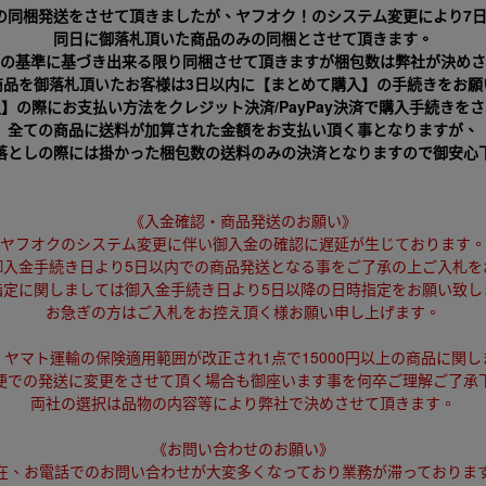
の同梱発送をさせて頂きましたが、ヤフオク！のシステム変更により7
同日に御落札頂いた商品のみの同梱とさせて頂きます。
の基準に基づき出来る限り同梱させて頂きますが梱包数は弊社が決めさ
商品を御落札頂いたお客様は3日以内に【まとめて購入】の手続きをお願
】の際にお支払い方法をクレジット決済/PayPay決済で購入手続きを
全ての商品に送料が加算された金額をお支払い頂く事となりますが、
落としの際には掛かった梱包数の送料のみの決済となりますので御安心
《入金確認・商品発送のお願い》
ヤフオクのシステム変更に伴い御入金の確認に遅延が生じております。
御入金手続き日より5日以内での商品発送となる事をご了承の上ご入札を
指定に関しましては御入金手続き日より5日以降の日時指定をお願い致し
お急ぎの方はご入札をお控え頂く様お願い申し上げます。
、ヤマト運輸の保険適用範囲が改正され1点で15000円以上の商品に関し
便での発送に変更をさせて頂く場合も御座います事を何卒ご理解ご了承
両社の選択は品物の内容等により弊社で決めさせて頂きます。
《お問い合わせのお願い》
在、お電話でのお問い合わせが大変多くなっており業務が滞っておりま