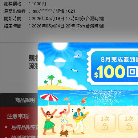
起標價格
：
1000円
最高出價者
：
sak******** / 評價:1021
開始時間
：
2026年05月19日 17時02分(台灣時間)
結束時間
：
2026年05月24日 22時17分(台灣時間)
競標
註冊會員
流程
商品說明
問與答(
0
)
費用試算
注意事項
易碎品限空運，非易碎品可使用海運。
偵測到故障品(垃圾品)、有照片及說明以外的問題，下標前