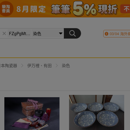
03/04
海外
日本陶瓷器
伊万裡、有田
染色