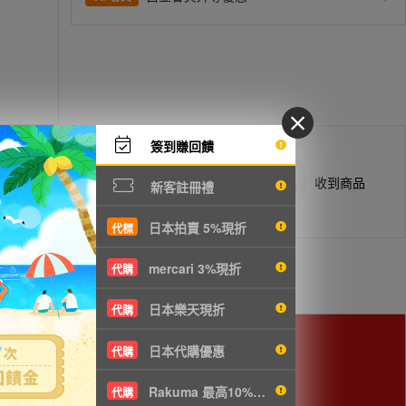
簽到賺回饋
商品抵台通知出貨
收到商品
新客註冊禮
日本拍賣 5%現折
代標
mercari 3%現折
代購
日本樂天現折
代購
日本代購優惠
代購
Rakuma 最高10%現折
代購