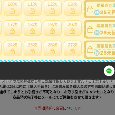
細問題說明請使用商品問與答
商品説明
商品説明文・注意事項・発送詳細に[同意]の上でのご入札をお願い致しま
☆商品御落札後のお願い☆
フオク！から落札メールが届き[出品者からのご連絡をお待ち下さい]
ストアのため弊社からのご連絡は致しておりません。ご了承下さい。
札後は3日以内に【購入手続き】にお進み頂き御入金の方をお願い致し
を過ぎてしまうとお手続きが不可となり、お取り引きがキャンセルとなり
商品発送完了後にメールにてご連絡をさせて頂きます。
☆同梱発送に変更について☆