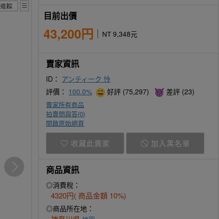
目前出價
43,200円
NT 9,348元
賣家資訊
ID：
アンティーク 怜
評價：
100.0%
好評 (75,297)
差評 (23)
賣家所有商品
拍賣問與答(
0
)
開啟原始網頁
收藏此賣家
加入黑名單
商品資訊
◎消費稅：
4320円( 商品金額 10%)
◎商品所在地：
神奈川県