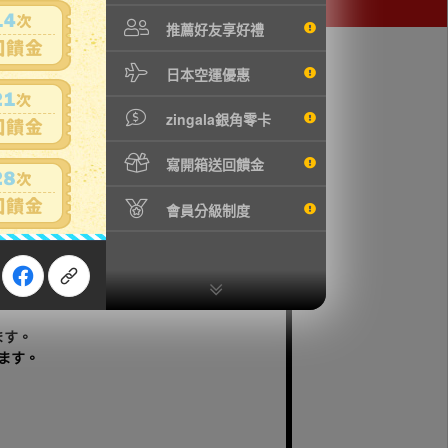
推薦好友享好禮
日本空運優惠
zingala銀角零卡
寫開箱送回饋金
會員分級制度
す～
と記載がありますが
ます。
ます。