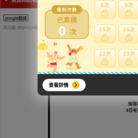
google翻譯
0
此功能 由google翻譯提供參考，樂淘不保證翻譯內容之正確性，詳
～
查看詳情
商品御落札後にヤ
御落
3日