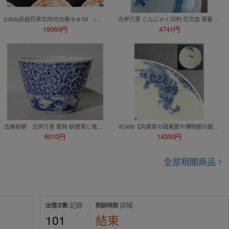
[URA]赤絵花草文向付20客/9-8-03 (検索)骨董/食器/和食器/向付/小鉢/銘々皿/割烹/置物/懐石
古伊万里 こんにゃく印判 花文皿 骨董 古美術
19360円
4741円
古美術柳 古伊万里 藍柿 蛸唐草に竜田川文 蕎麦猪口 江戸中期
YC406【兵庫県の図書館や博物館の館長を歴任された歴史研究家遺族委託品】江戸時代 古伊万里 龍文皿 優品
6010円
14300円
全部相關商品
記錄
詳細
出價次數
剩餘時間
101
結束