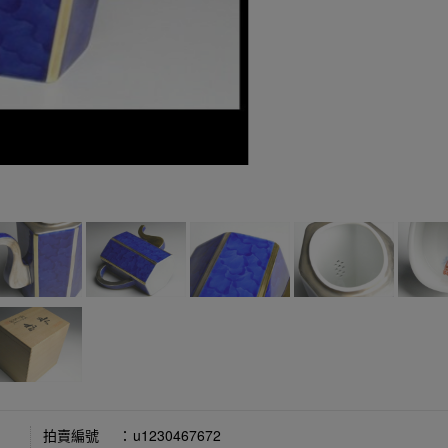
拍賣編號
：
u1230467672