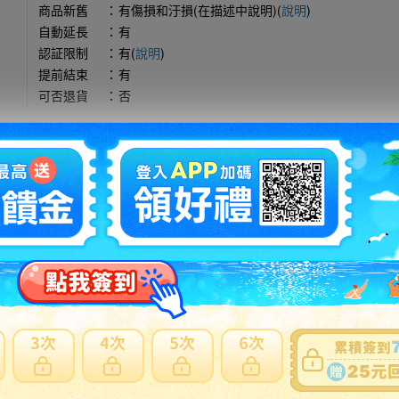
商品新舊
：
有傷損和汙損(在描述中說明)(
說明
)
自動延長
：
有
認証限制
：
有(
說明
)
提前結束
：
有
可否退貨
：
否
出價競標
得標填寫委託單
問題商品反映流程
注意