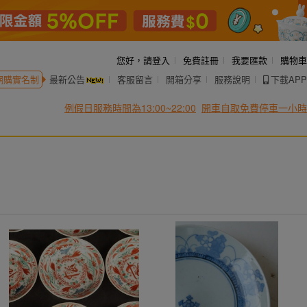
您好，
請登入
免費註冊
我要匯款
購物車
網購實名制
最新公告
客服留言
開箱分享
服務說明
下載APP
例假日服務時間為13:00~22:00
開車自取免費停車一小時