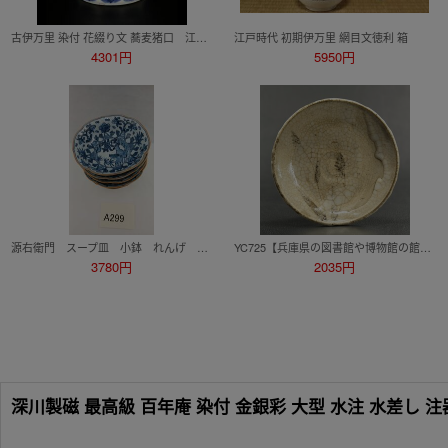
古伊万里 染付 花綴り文 蕎麦猪口 江戸中期 1780年頃 花文 幾何学文 そば猪口 猪口 酒器 ぐい呑 向付 和食器 懐石（本物保証）C50
江戸時代 初期伊万里 網目文徳利 箱
4301円
5950円
源右衛門 スープ皿 小鉢 れんげ 染付 ５客 銘入 径14cm 高5cm A299
YC725【兵庫県の図書館や博物館の館長を歴任された歴史研究家遺族委託品】江戸後期 発色の良い絵絵志野 皿 名品優品
3780円
2035円
深川製磁 最高級 百年庵 染付 金銀彩 大型 水注 水差し 注器