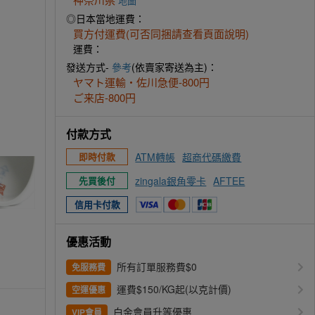
地圖
◎日本當地運費：
買方付運費(可否同捆請查看頁面說明)
運費：
發送方式-
參考
(依賣家寄送為主)：
ヤマト運輸・佐川急便-800円
ご来店-800円
付款方式
ATM轉帳
超商代碼繳費
即時付款
zingala銀角零卡
AFTEE
先買後付
信用卡付款
優惠活動
所有訂單服務費$0
免服務費
運費$150/KG起(以克計價)
空運優惠
白金會員升等優惠
VIP會員