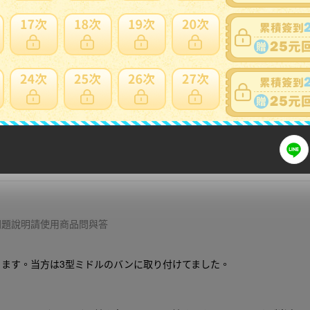
可否退貨
：
否
出價競標
得標填寫委託單
問題商品反映流程
細問題說明請使用商品問與答
ります。当方は3型ミドルのバンに取り付けてました。