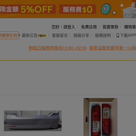
您好，
請登入
免費註冊
我要匯款
購物車
網購實名制
最新公告
客服留言
開箱分享
服務說明
下載APP
例假日服務時間為13:00~22:00
開車自取免費停車一小時