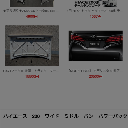
★売り切り★ZN6/ZC6 トヨタ86 14R 限定車 ＴＲＤ フロア アンダーカバー 本物 美品 人気商品
1円 HI-53 トヨタ ハイエース 200系 テールランプガード 左右セット オフロード 外装 標準 1型 2型 3型 4型 5型 6型 7型 8型 平成16年8月～
4900円
1067円
GX71マークⅡ 後期 トランク マーク2 旧車 シャコタン 街道レーサー
【MODELLISTA】 モデリスタ 40系アルファード／ベルファイア バックドアガーニッシュ
15500円
20500円
ハイエース 200 ワイド ミドル バン パワーバッ