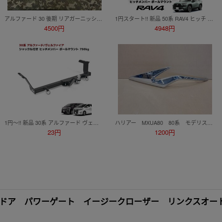
アルファード 30 後期 リアガーニッシュ AGH30W GGH30W 76801-58220/240/140
1円スタート!! 新品 50系 RAV4 ヒッチ メンバー ボール マウント ヒッチマウント トレーラー 牽引 ジェット C 750kg MXAA54 AXAH54
4500円
4948円
1円～!! 新品 30系 アルファード ヴェルファイア シャックル付き ヒッチ メンバー ボール マウント ヒッチマウント トレーラー 牽引 C 75
ハリアー MXUA80 80系 モデリスタ GRAN BLAZE STYLE リアスポイラー用 左 メッキガーニッシュ HARRIER MODELLISTA
23円
1200円
クドア パワーゲート イージークローザー リンクスオー