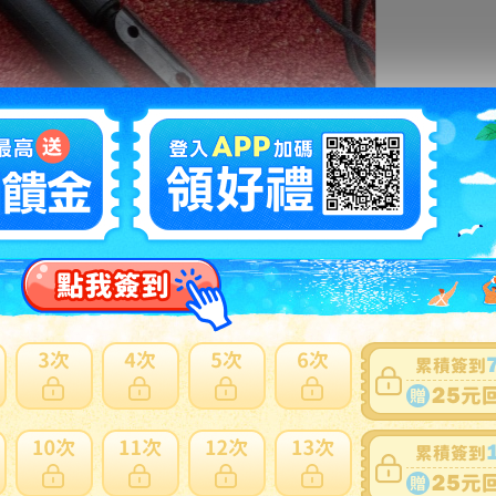
拍賣編號
：
v1171000054
商品新舊
：
有傷損和汙損(在描述中說明)(
說明
)
自動延長
：
有
認証限制
：
有(
說明
)
提前結束
：
有