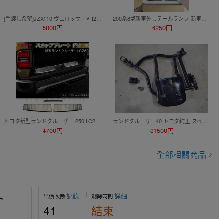
[手渡し希望]JZX110 ヴェロッサ VR25 スペチアーレ リアバンパー
200系8型新車外しテールランプ 新車外し テールランプ 左右セット ハイエース
5000円
6250円
トヨタ新型ランドクルーザー 250 LC250 ガソリン/ディーゼル油 リアバンパーステップガード 内側3Pセット
ランドクルーザー40 トヨタ純正 スペアタイヤキャリア 背面タイヤ キャリア ランクル40 40系 /431
4700円
31500円
全部相關商品
記錄
詳細
出價次數
剩餘時間
ト
41
結束