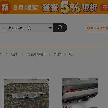
03/04
海外
件
廠牌
TOYOTA豐田
外裝
後