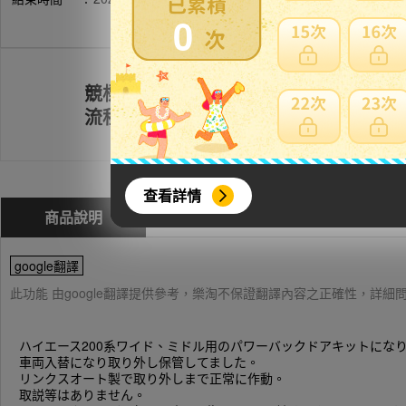
0
競標
註冊會員
流程
查看詳情
商品說明
問與答(
0
)
費用試算
google翻譯
此功能 由google翻譯提供參考，樂淘不保證翻譯內容之正確性，詳
ハイエース200系ワイド、ミドル用のパワーバックドアキットにな
車両入替になり取り外し保管してました。
リンクスオート製で取り外しまで正常に作動。
取説等はありません。