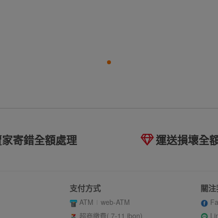
賣家寄錯全額處理
運送損壞全
支付方式
關注
ATM
web-ATM
Fa
Li
超商繳費( 7-11 ibon)