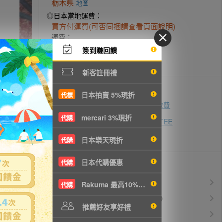
栃木県
地圖
◎日本當地運費：
買方付運費(可否同捆請查看頁面說明)
運費：
發送方式-
參考
(依賣家寄送為主)：
簽到賺回饋
引取限定
新客註冊禮
付款方式
日本拍賣 5%現折
代標
ATM轉帳
超商代碼繳費
即時付款
mercari 3%現折
代購
zingala銀角零卡
AFTEE
先買後付
信用卡付款
日本樂天現折
代購
日本代購優惠
代購
優惠活動
所有訂單服務費$0
免服務費
Rakuma 最高10%現折
代購
運費$150/KG起(以克計價)
空運優惠
推薦好友享好禮
白金會員升等優惠
VIP會員