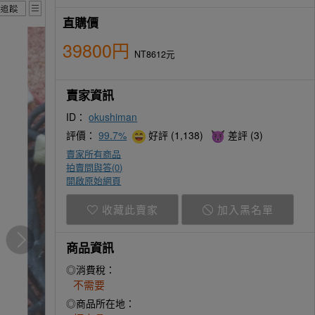
直購價
39800円
NT8612元
賣家資訊
ID：
okushiman
評價：
99.7%
好評 (1,138)
差評 (3)
賣家所有商品
拍賣問與答(
0
)
開啟原始網頁
收藏此賣家
加入黑名單
商品資訊
◎消費稅：
不需要
◎商品所在地：