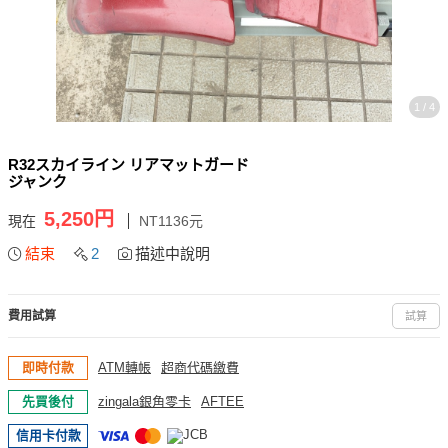
1 / 4
R32スカイライン リアマットガード
ジャンク
5,250円
現在
NT1136元
結束
2
描述中說明
費用試算
試算
即時付款
ATM轉帳
超商代碼繳費
先買後付
zingala銀角零卡
AFTEE
信用卡付款