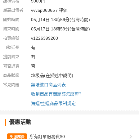
起標價格
5000円
最高出價者
vvvap36365 / 評価:
開始時間
05月14日 18時59分(台灣時間)
結束時間
05月17日 18時59分(台灣時間)
拍賣編號
v1226399260
自動延長
有
提前結束
有
可否退貨
否
商品狀態
垃圾品(在描述中說明)
常見問題
無法進口商品列表
收到商品有問題該怎麼辦?
海運/空運商品限制規定
優惠活動
所有訂單服務費$0
免服務費