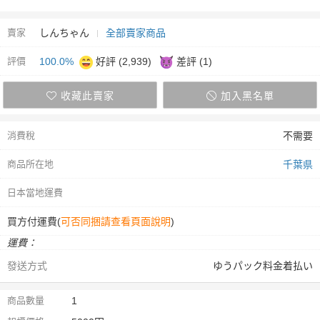
賣家
しんちゃん
全部賣家商品
評價
100.0%
好評 (2,939)
差評 (1)
收藏此賣家
加入黑名單
消費稅
不需要
商品所在地
千葉県
日本當地運費
買方付運費(
可否同捆請查看頁面說明
)
運費：
發送方式
ゆうパック料金着払い
商品數量
1