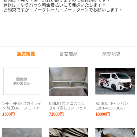
状態は、悪く、傷、割れがありますので補修前提です。
発送は、ゆうパック料金着払いにて発送いたします。
お約束ですが、ノークレーム、ノーリターンでお願いします。
為您推薦
賣家商品
瀏覽記錄
1円～ ER34 スカイライ
NISMO 希少 ニスモ 目
BUSOU キャラバン
ン 純正OP ニスモ リア
立キズ無し Z34 フェア
E26 NV350 BGC-
スポイラー リア ウイン
レディZ QAB パール 前
1008P リア リヤ ルーフ
1300円
71000円
18000円
グ NISSAN GT ER34
期 純正 リアウイング
スポイラー ウイング エ
HR34 ENR34 NISMO
リア トランクスポイラ
アロ 新品 未開封 色付
Wing JDM rear spoilr
ー 96030-1A33A 96030
塗装済み商品
1A33A