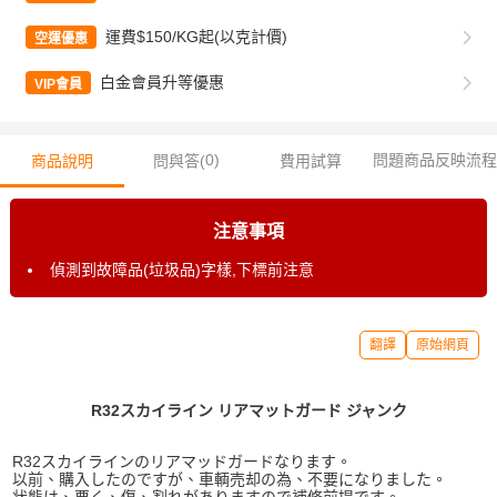
運費$150/KG起(以克計價)
空運優惠
白金會員升等優惠
VIP會員
0
)
問題商品反映流程
商品說明
問與答(
費用試算
注意事項
偵測到故障品(垃圾品)字樣,下標前注意
翻譯
原始網頁
R32スカイライン リアマットガード ジャンク
R32スカイラインのリアマッドガードなります。
以前、購入したのですが、車輌売却の為、不要になりました。