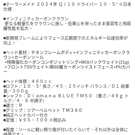
■
テーラーメイド ２０２４年
Ｑｉ１０ ドライバー １０．５° ※日本
仕様
■
インフィニティカーボンクラウン
更なる軽量化をクラウンに施し、低重心を保ったまま寛容性と飛距
離性能を拡大。
■
新開発フレームによりフェース広範囲でのエネルギー伝達効率が
向上。
■ヘッド素材：
チタンフレームボディ+インフィニティカーボンクラ
ウン+カーボンソール
+特殊強化カーボンコンポジットリング+MOIバックウェイト(21g)
+フロントTSSウェイト/新60層カーボンツイストフェース+PUカバ
ー
■ヘッド体積：４６０ｃｃ
■
ロフト／１０．５° 長さ／
４５．２５インチ バランス／Ｄ１ 総重
量／３００ｇ
■シャフト：Ｄｉａｍａｎａ ＢＬＵＥ ＴＭ５０ （重さ／４９ｇ ト
ルク／４．８
中調子）
■硬さ：Ｒ
■グリップ：ツアーベルベット
ＴＭ３６０
■純正ヘッドカバー付き
■定価：￥９５，７００ ※税込み
■程度：ソールに軽い
擦り傷が付いたぐらいで、それ以外は全体に
綺麗
です。