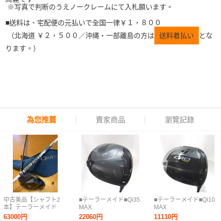
※写真で判断のうえノークレームにて入札願います。
■送料は、宅配便の元払いで全国一律￥１，８００
（北海道
￥２，５００／沖縄・一部離島の方は
送料着払い
とな
ります。）
為您推薦
賣家商品
瀏覽記錄
中古美品【シャフト2
■テーラーメイド■Qi35
■テーラーメイド■Qi10
本】テーラーメイド
MAX
MAX
Qi4D MAX LITE 10.5°
10.5°■1W■R■Diamana
10.5°■1W■R■Diamana
63000円
22060円
11110円