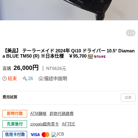
1 / 8
【美品】 テーラーメイド 2024年 Qi10 ドライバー 10.5° Diaman
a BLUE TM50 (R) ※日本仕様 ￥95,700
26,000円
直購
NT5626元
結束
26
描述中說明
費用試算
試算
即時付款
ATM轉帳
超商代碼繳費
先買後付
zingala銀角零卡
AFTEE
信用卡付款