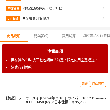
運費$150/KG起(以克計價)
空運優惠
白金會員升等優惠
VIP會員
0
)
問題商品反映流程
商品說明
問與答(
費用試算
注意事項
因材質為布料/皮革包包類無法海運，限定使用空運運送。
運費貨到付款
翻譯
原始網頁
【美品】 テーラーメイド 2024年 Qi10 ドライバー 10.5° Diamana
BLUE TM50 (R) ※日本仕様 ￥95,700