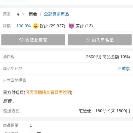
賣家
キトー商会
全部賣家商品
評價
100.0%
好評 (29,927)
差評 (13)
收藏此賣家
加入黑名單
消費稅
2600円( 商品金額 10%)
商品所在地
三重県
日本當地運費
買方付運費(
可否同捆請查看頁面說明
)
運費：
發送方式
宅急便 180サイズ-1800円
商品數量
1