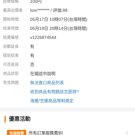
起標價格
100円
最高出價者
tom******** / 評価:88
開始時間
05月17日 10時07分(台灣時間)
結束時間
05月19日 20時14分(台灣時間)
拍賣編號
v1226874544
自動延長
有
提前結束
有
可否退貨
否
商品狀態
在描述中說明
常見問題
無法進口商品列表
收到商品有問題該怎麼辦?
海運/空運商品限制規定
優惠活動
所有訂單服務費$0
免服務費