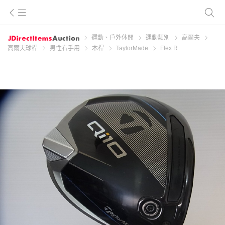
運動、戶外休閒
運動類別
高爾夫
高爾夫球桿
男性右手用
木桿
TaylorMade
Flex R