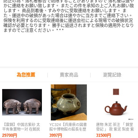
防止の為、落札者都合で削除することがありますので 落札後は速や
かに連絡をお願い致します。 またこの件を承知の上ご入札お願い致
します。 商品到着後、すみやかに受取連絡をお願いします。 ま
た、運送中の破損があった場合は速やかに当方までご連絡下さい。
保険を利用するのに受取連絡後に運送会社による現場での破損状況
確認が必要となります。 勝手に返送されますと保険の適用外となり
ますのでご注意ください。 * * *
為您推薦
賣家商品
瀏覽記錄
【雲錦】中国古紫砂 太
YC324【兵庫県の図書
唐物 朱泥 茶注 「 錦堂
平有象置物一対 在銘民
館や博物館の館長を歴
發記 」 款 紫泥 梨皮 紫
国陶塑 清末民国名家造
任された歴史研究家遺
砂 壺 宜興 窯 孟臣 紫砂
29700円
3997円
31500円