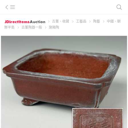
古董、收藏
工藝品
陶藝
中國、朝
鮮半島
古董陶器一般
施釉陶