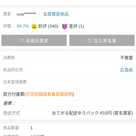
賣家
uoa********
全部賣家商品
評價
99.7%
好評 (340)
差評 (1)
收藏此賣家
加入黑名單
消費稅
不需要
商品所在地
広島県
日本當地運費
買方付運費(
可否同捆請查看頁面說明
)
運費：
發送方式
おてがる配送ゆうパック-810円 (匿名賣家)
商品數量
1