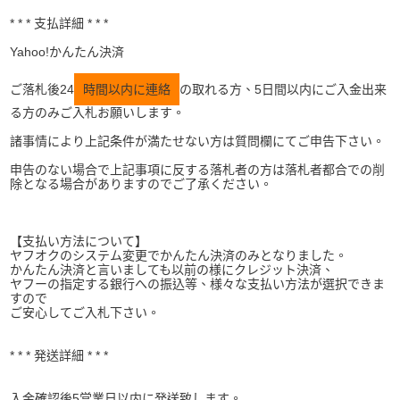
* * * 支払詳細 * * *
Yahoo!かんたん決済
ご落札後24
時間以内に連絡
の取れる方、5日間以内にご入金出来
る方のみご入札お願いします。
諸事情により上記条件が満たせない方は質問欄にてご申告下さい。
申告のない場合で上記事項に反する落札者の方は落札者都合での削
除となる場合がありますのでご了承ください。
【支払い方法について】
ヤフオクのシステム変更でかんたん決済のみとなりました。
かんたん決済と言いましても以前の様にクレジット決済、
ヤフーの指定する銀行への振込等、様々な支払い方法が選択できま
すので
ご安心してご入札下さい。
* * * 発送詳細 * * *
入金確認後5営業日以内に発送致します。