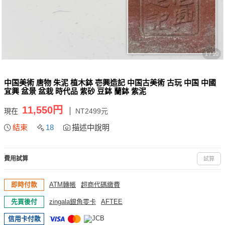
1 / 10
中国美術 唐物 朱泥 植木鉢 壱興造記 中国古美術 古玩 中国 中國
宜興 盆景 盆栽 時代品 紫砂 豆鉢 蘭鉢 紫泥
11,550円
現在
NT2499元
結束
18
描述中說明
費用試算
試算
即時付款
ATM轉帳
超商代碼繳費
先買後付
zingala銀角零卡
AFTEE
信用卡付款