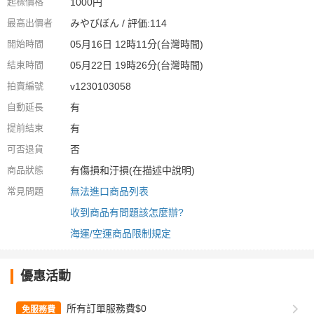
起標價格
1000円
最高出價者
みやびぼん / 評価:114
開始時間
05月16日 12時11分(台灣時間)
結束時間
05月22日 19時26分(台灣時間)
拍賣編號
v1230103058
自動延長
有
提前結束
有
可否退貨
否
商品狀態
有傷損和汙損(在描述中說明)
常見問題
無法進口商品列表
收到商品有問題該怎麼辦?
海運/空運商品限制規定
優惠活動
所有訂單服務費$0
免服務費