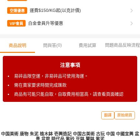
運費$150/KG起(以克計價)
空運優惠
白金會員升等優惠
VIP會員
0
)
問題商品反映流程
商品說明
問與答(
費用試算
注意事項
易碎品限空運，非易碎品可使用海運。
需在賣家要求時間完成匯款
商品有可能只能自取，自取費用相當高，請查看頁面確認
翻譯
原始網頁
中国美術 唐物 朱泥 植木鉢 壱興造記 中国古美術 古玩 中国 中國宜興 盆
景 盆栽 時代品 紫砂 豆鉢 蘭鉢 紫泥