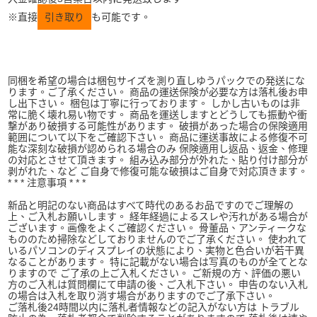
※直接
引き取り
も可能です。
同梱を希望の場合は梱包サイズを測り直しゆうパックでの発送にな
ります。ご了承ください。 商品の運送保険が必要な方は落札後お申
し出下さい。 梱包は丁寧に行っております。 しかし古いものは非
常に脆く壊れ易い物です。 商品を運送しますとどうしても振動や衝
撃があり破損する可能性があります。 破損があった場合の保険適用
範囲について以下をご確認下さい。 商品に運送事故による修復不可
能な深刻な破損が認められる場合のみ 保険適用し返品、返金、修理
の対応とさせて頂きます。 組み込み部分が外れた、貼り付け部分が
剥がれた、など ご自身で修復可能な破損はご自身で対応頂きます。
* * * 注意事項 * * *
新品と明記のない商品はすべて時代のあるお品ですのでご理解の
上、ご入札お願いします。 経年経過によるスレや汚れがある場合が
ございます。画像をよくご確認ください。 骨董品、アンティークな
もののため掃除などしておりませんのでご了承ください。 使われて
いるパソコンのディスプレイの状態により、実物と色合いが若干異
なることがあります。 特に記載がない場合は写真のものが全てとな
りますので ご了承の上ご入札ください。 ご新規の方、評価の悪い
方のご入札は質問欄にて申請の後、ご入札下さい。 申告のない入札
の場合は入札を取り消す場合がありますのでご了承下さい。
ご落札後24時間以内に落札者情報などの記入がない方は トラブル