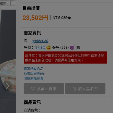
目前出價
23,502円
NT 5,085元
賣家資訊
ID：
graf82639
評價：
97.9%
好評 (389)
(8)
請注意：賣家評價低於50或綜合評價低於98%都無法提
供商品未到貨理賠，請選擇有信用賣家。
賣家所有商品
拍賣問與答(
0
)
開啟原始網頁
收藏此賣家
加入黑名單
商品資訊
◎消費稅：