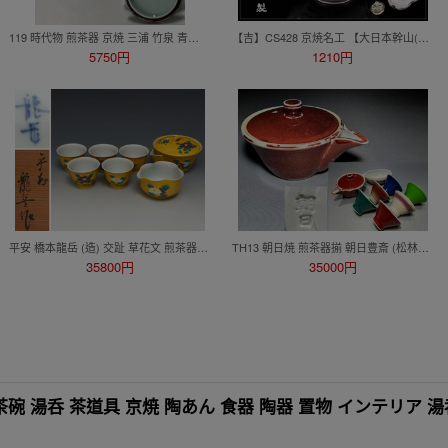
119 時代物 煎茶器 京焼 三浦 竹泉 青磁 棗型 横手 急須 130ml 水漏れ無し 無傷 検索:(煎茶道具 中国美術 古玩)
【吉】CS428 京焼名工 【大日本幹山(幹山伝七)製】 金彩色絵嵐山 急須 水注／本物保証 美品ZT！
5750円
1210円
平安 橋本龍岳 (造) 交趾 草花文 煎茶器 宝瓶 湯冷 煎茶碗 5客 共箱 急須 煎茶碗 京焼 清水焼 茶道具 煎茶道具 会席 懐石 陶磁器 u1831t
TH13 朝日焼 煎茶器揃 朝日豊斎 (松林豊斎)造 窯変 辰砂 宝瓶 湯冷まし 茶碗六客 煎茶道具
35800円
35000円
抹茶碗 湯呑 茶道具 京焼 陶あん 食器 陶器 置物 インテリア 