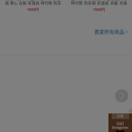
焼 華心 在銘 茶道具 時代物 煎茶
時代物 煎茶碗 茶道具 茶器 京焼
道具 青華 茶器 骨董
青花 煎茶道具
1600円
1500円
賣家所有商品