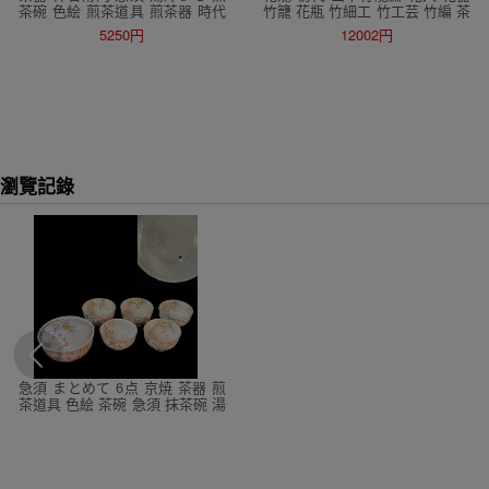
茶碗 色絵 煎茶道具 煎茶器 時代
竹籠 花瓶 竹細工 竹工芸 竹編 茶
物 染付 宝瓶
道具 唐物写 竹網代 提梁 高さ39
5250円
12002円
㎝
瀏覽記錄
急須 まとめて 6点 京焼 茶器 煎
茶道具 色絵 茶碗 急須 抹茶碗 湯
呑 茶道具 京焼 陶あん 食器 陶器
置物 インテリア 湯呑み