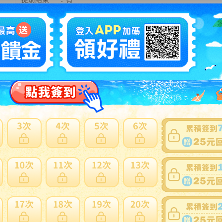
可否退貨
：
否
出價競標
得標填寫委託單
問題商品反映流程
供商品未到貨理賠，請選擇有信用賣家。