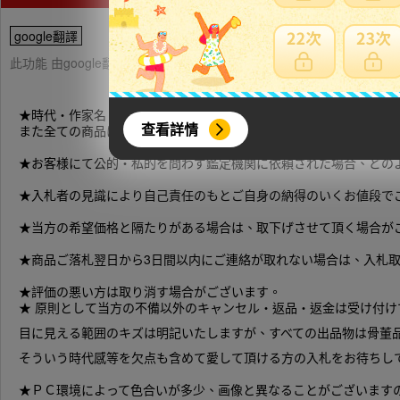
google翻譯
此功能 由google翻譯提供參考，樂淘不保證翻譯內容之正確性，詳
★時代・作家名・状態・材質等は主観に基づき確定するものではあ
查看詳情
また全ての商品は鑑定を受けたわけではございません。
★お客様にて公的・私的を問わず鑑定機関に依頼された場合、どの
★入札者の見識により自己責任のもとご自身の納得のいくお値段で
★当方の希望価格と隔たりがある場合は、取下げさせて頂く場合が
★商品ご落札翌日から3日間以内にご連絡が取れない場合は、入札
★評価の悪い方は取り消す場合がございます。
★ 原則として当方の不備以外のキャンセル・返品・返金は受け付け
目に見える範囲のキズは明記いたしますが、すべての出品物は骨董
そういう時代感等を欠点も含めて愛して頂ける方の入札をお待ちし
★ＰＣ環境によって色合いが多少、画像と異なることがございます