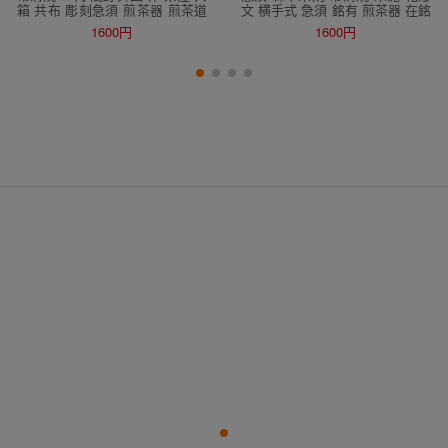
箱 共布 彫刻急須 煎茶器 煎茶道
文 横手式 急須 銘有 煎茶器 在銘
具 茶道具 骨董 朱泥急須 急須 朱
茶注 煎茶道具 茶道具 茶器 古美
1600円
1600円
泥 茶注 横手急須 茶道具 在銘 煎
術 常滑
茶道具