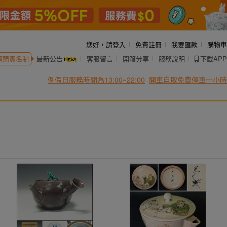
您好，
請登入
免費註冊
我要匯款
購物車
網購實名制
最新公告
客服留言
開箱分享
服務說明
下載APP
例假日服務時間為13:00~22:00
開車自取免費停車一小時