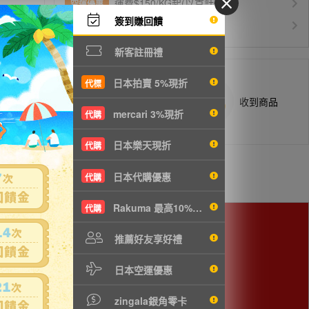
運費$150/KG起(以克計價)
空運優惠
簽到賺回饋
白金會員升等優惠
VIP會員
新客註冊禮
日本拍賣 5%現折
代標
商品抵台通知出貨
收到商品
mercari 3%現折
代購
日本樂天現折
代購
日本代購優惠
代購
Rakuma 最高10%現折
代購
推薦好友享好禮
日本空運優惠
zingala銀角零卡