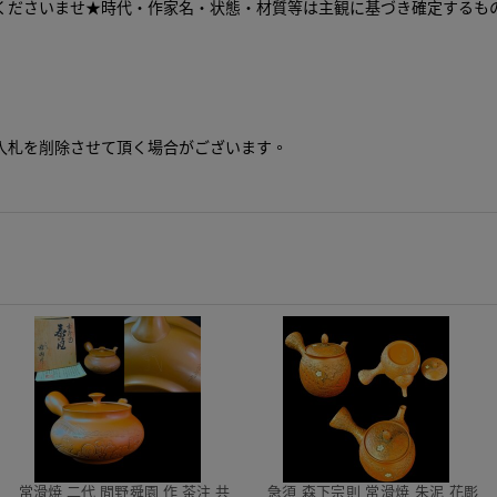
くださいませ★時代・作家名・状態・材質等は主観に基づき確定するも
入札を削除させて頂く場合がございます。
常滑焼 二代 間野舜園 作 茶注 共
急須 森下宗則 常滑焼 朱泥 花彫