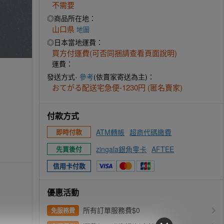
不需要
◎商品所在地：
山口県
地圖
◎日本當地運費：
買方付運費(可否同捆請查看頁面說明)
運費：
發送方式-
參考
(依賣家寄送為主)：
おてがる配送宅急便-1230円 (匿名賣家)
付款方式
ATM轉帳
超商代碼繳費
即時付款
zingala銀角零卡
AFTEE
先買後付
信用卡付款
優惠活動
所有訂單服務費$0
免服務費