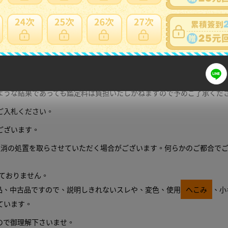
細問題說明請使用商品問與答
りません。
ような結果であっても鑑定料は負担いたしかねますので予めご了承くだ
ご入札ください。
ございます。
取消の処置を取らさせていただく場合がございます。何らかのご都合で
ておりません。
品、中古品ですので、説明しきれないスレや、変色、使用
へこみ
、小
ています。
ので御理解下さいませ。