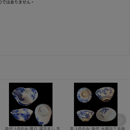
のではありません。
染付 1点のみ 道八 湯冷まし 京
盃 1点のみ 染付 水越与三兵衛