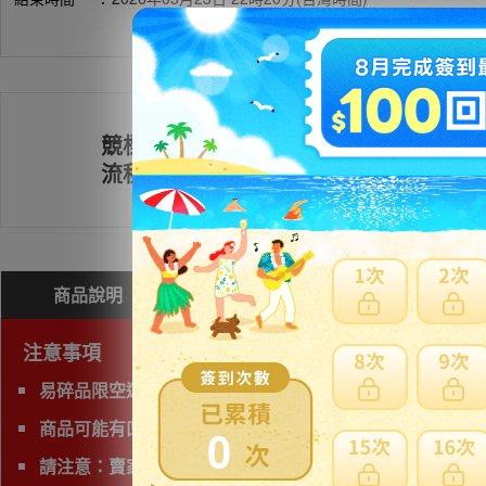
競標
註冊會員
流程
商品說明
問與答(
0
)
費用試算
注意事項
易碎品限空運，非易碎品可使用海運。
商品可能有凹損、塌陷，請下標前詢問清楚且注意。
0
請注意：賣家評價低於50或綜合評價低於98%都無法提