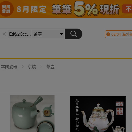
03/04
海外
日本陶瓷器
京燒
茶壺