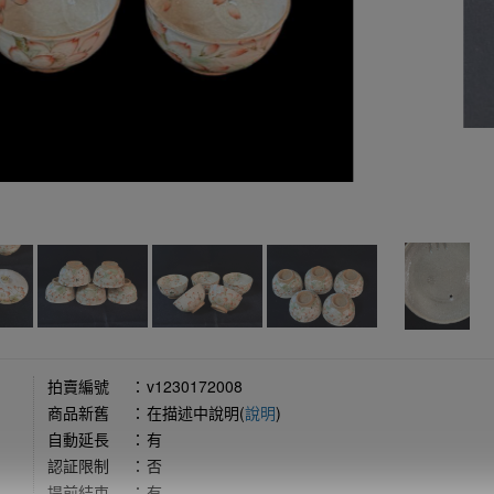
拍賣編號
：
v1230172008
商品新舊
：
在描述中說明(
說明
)
自動延長
：
有
認証限制
：
否
提前結束
：
有