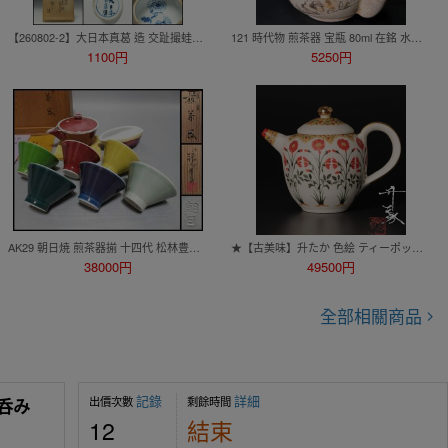
【260802-2】大日本真葛 造 交趾撮蛙見込菊画急須 蓋裏に「大日本真葛造」銘有り 箱付 煎茶道具
121 時代物 煎茶器 宝瓶 80ml 在銘 水漏れ無し 検索:(煎茶道具 中国美術 古玩)
1100円
5250円
AK29 朝日焼 煎茶器揃 十四代 松林豊斎 造 窯変 辰砂 宝瓶 湯冷まし 茶碗六客 栞・共布・共箱 煎茶道具
★【古美味】升たか 色絵 ティーポット 茶道具 保証品 9HRs
38000円
49500円
全部相關商品
記錄
詳細
出價次數
剩餘時間
湯呑み
12
結束