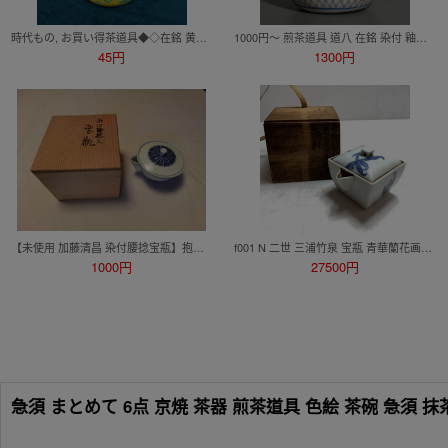
時代もの, お買い得茶道具◆◇在銘 黄交趾 宝尽し龍文 横手付急須 時代木箱添◇◆煎茶道具 台湾茶 中国茶 茶藝 近代工藝作家 dy16358-R
1000円～ 煎茶道具 道八 在銘 染付 釉裏紅 網手 魚紋 横手 梅木 摘蓋 急須 辰砂 茶道具 煎茶 【京焼 竹泉 清風 華中亭 仁阿弥】 r8 0730 07
45円
1300円
【未使用 加藤清昌 染付腰捻宝瓶】抱瓶 泡瓶 京焼 煎茶道具 在銘 共箱
f001 N 二世 三浦竹泉 宝瓶 青華蘭花画 四角 茶瓶 急須 共箱 煎茶道具 染付 陶磁器 先考竹泉作 方瓶 共箱 骨董 初出
1000円
27500円
急須 まとめて 6点 京焼 茶器 煎茶道具 色絵 茶碗 急須 