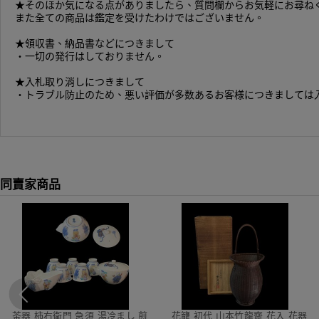
★そのほか気になる点がありましたら、質問欄からお気軽にお尋ね
また全ての商品は鑑定を受けたわけではございません。
★領収書、納品書などにつきまして
・一切の発行はしておりません。
★入札取り消しにつきまして
・トラブル防止のため、悪い評価が多数あるお客様につきましては
同賣家商品
茶器 柿右衛門 急須 湯冷まし 煎
花籠 初代 山本竹龍齋 花入 花器