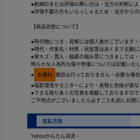
●新規IDまたは評価の悪い方は、当方の判断に
●評価不要の方もいらっしゃるため、当方から
【商品状態について】
●時代物につき、見解には個人差がございます
●時代・作家名・材質・状態等はあくまで主観
●窯キズ、貫入、釉薬の縮み等につきましては、
明らかな人為的な傷や修復については記載いた
●
水漏れ
確認は行っておりません。必要な場合
●撮影環境やモニターにより、実物と色味が異な
●できる限り多くの写真を掲載しておりますので
ご不明点がございましたら必ずご入札前にお問
支払方法
Yahooかんたん決済。