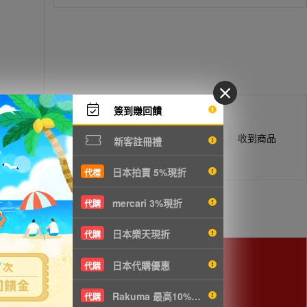
簽到賺回饋
商品抵台通知出貨
收到商品
新客註冊禮
日本拍賣 5%現折
代標
mercari 3%現折
代購
日本樂天現折
代購
日本代購優惠
代購
Rakuma 最高10%現折
代購