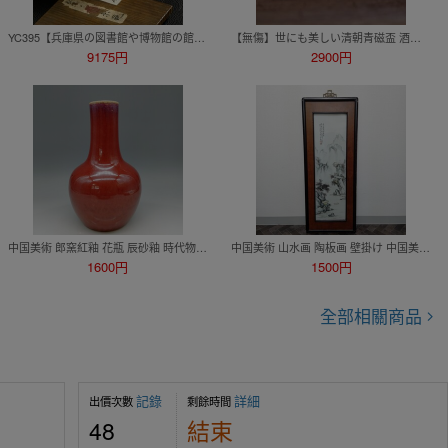
YC395【兵庫県の図書館や博物館の館長を歴任された歴史研究家遺族委託品】日本美術 桃山時代 古志野絵志野茶碗 茶道具 伝来品
【無傷】世にも美しい清朝青磁盃 酒器 酒盃 ぐい呑み 向付薬味茶道具古民藝骨董検朝鮮粉青砂器高麗中国美術鍋島龍泉窯李朝古伊万里蕎麦猪口
9175円
2900円
中国美術 郎窯紅釉 花瓶 辰砂釉 時代物 唐物 古美術 花器 陶磁器 赤釉 骨董品260731
中国美術 山水画 陶板画 壁掛け 中国美術 時代物 掛軸 古美術 山水画 落款 骨董品
1600円
1500円
全部相關商品
記錄
詳細
出價次數
剩餘時間
48
結束