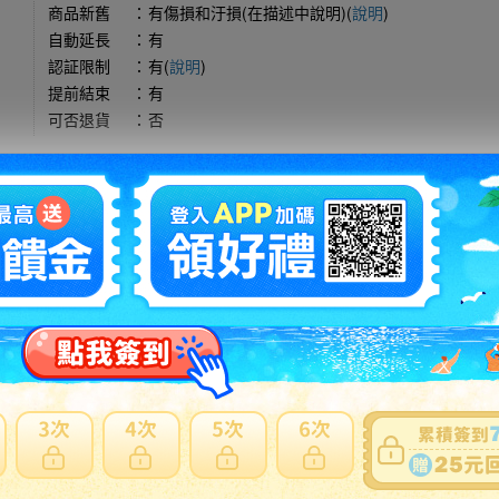
商品新舊
：
有傷損和汙損(在描述中說明)(
說明
)
自動延長
：
有
認証限制
：
有(
說明
)
提前結束
：
有
可否退貨
：
否
出價競標
得標填寫委託單
問題商品反映流程