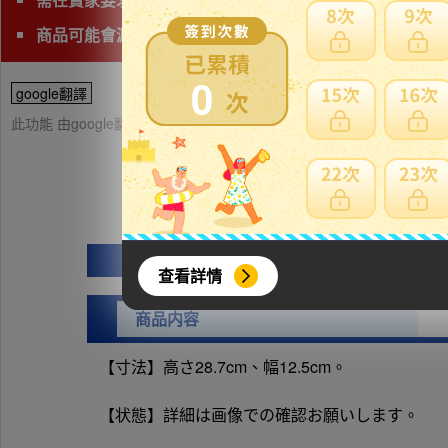
商品可能會漏水，請下標前詢問清楚且注意。
0
google翻譯
此功能 由google翻譯提供參考，樂淘不保證翻譯內容之正確性，詳
查看詳情
商品内容
【寸法】高さ28.7cm、幅12.5cm。
【状態】詳細は画像での確認お願いします。