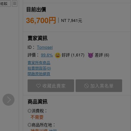
目前出價
36,700円
NT 7,941元
賣家資訊
ID：
Tomosei
評價：
99.6%
好評 (1,617)
差評 (6)
賣家所有商品
拍賣問與答(
0
)
開啟原始網頁
收藏此賣家
加入黑名單
商品資訊
◎消費稅：
不需要
◎商品所在地：
神奈川県