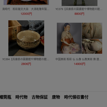
清時代 粉彩龍文大皿 大清乾隆年製在銘 箱付 清 光緒 時代物
YC379【兵庫県の図書館や博物館の館長を歴任された歴史研究家遺族委託品】中国美術 古い渡金仏金銅仏 観音像 仏教美術
12000円
8800円
YC394【兵庫県の図書館や博物館の館長を歴任された歴史研究家遺族委託品】日本美術 茶道具 江戸時代 織部、絵織部茶碗
中国美術 粉彩 仏 仏像 仏教美術 佛 唐物 骨董品 陶磁器 時代品 希少品 旧家整理品 古美術品
2806円
14900円
 帽筒瓶 時代物 古物保証 唐物 時代領収書付