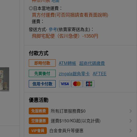
地圖
◎日本當地運費：
買方付運費(可否同捆請查看頁面說明)
運費：
發送方式-
參考
(依賣家寄送為主)：
飛脚宅配便（佐川急便）-1350円
付款方式
ATM轉帳
超商代碼繳費
即時付款
zingala銀角零卡
AFTEE
先買後付
信用卡付款
優惠活動
所有訂單服務費$0
免服務費
運費$150/KG起(以克計價)
空運優惠
白金會員升等優惠
VIP會員