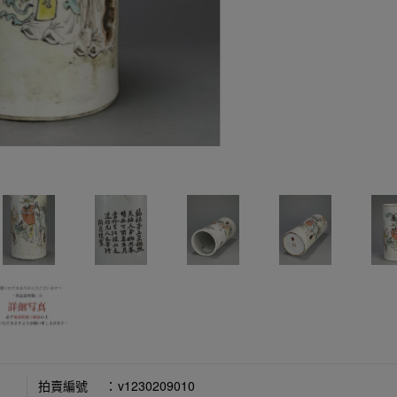
拍賣編號
：
v1230209010