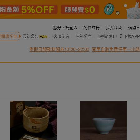
您好，
請登入
免費註冊
我要匯款
購物車
網購實名制
最新公告
客服留言
開箱分享
服務說明
下載APP
例假日服務時間為13:00~22:00
開車自取免費停車一小時