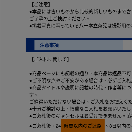
【ご注意】
●本品には古いものから比較的新しいものまで
ご了承の上ご検討ください。
●掲載写真に写っている八十本立茶筅は撮影用の
注意事項
【ご入札に関して】
●商品ページにも記載の通り、本商品は返品不可
●ご不明な点やご不安がある場合は、必ずご入札
●商品タイトルや説明に記載の時代・作者等に
す。
ご納得いただけない場合は、ご入札をお控えく
●十分ご検討の上、慎重なご入札をお願いいたし
●ご落札後のキャンセルはお受けできません。落
●ご落札後、24
時間以内のご連絡
、3日以内