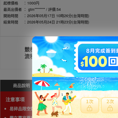
起標價格
：
1000円
最高出價者
：
gtm******** / 評價:54
開始時間
：
2026年05月17日 10時26分(台灣時間)
結束時間
：
2026年05月24日 21時23分(台灣時間)
競標
註冊會員
流程
商品說明
問與答(
0
)
費用試算
注意事項
易碎品限空運，非易碎品可使用海運。
需在賣家要求時間完成匯款