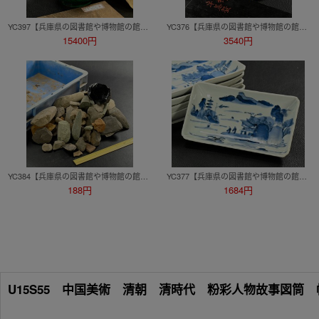
YC397【兵庫県の図書館や博物館の館長を歴任された歴史研究家遺族委託品】日本美術 時代 吉田屋九谷盃酒器 修理あり
YC376【兵庫県の図書館や博物館の館長を歴任された歴史研究家遺族委託品】韓国 朝鮮 高麗時代の高麗青磁連弁文平茶碗 茶道具
15400円
3540円
YC384【兵庫県の図書館や博物館の館長を歴任された歴史研究家遺族委託品】石器時代 磨製石器他 考古学 たくさん
YC377【兵庫県の図書館や博物館の館長を歴任された歴史研究家遺族委託品】江戸時代 古伊万里 染付長皿 和食器
188円
1684円
U15S55 中国美術 清朝 清時代 粉彩人物故事図筒