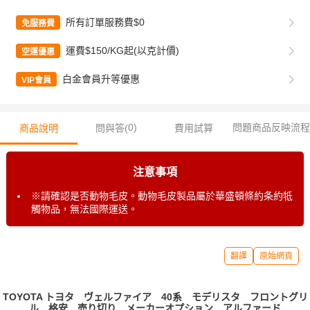
所有訂單服務費$0
免服務費
運費$150/KG起(以克計價)
空運優惠
白金會員升等優惠
VIP會員
0
)
問題商品反映流程
商品說明
問與答(
費用試算
注意事項
※請確認是否動物毛皮。動物毛皮製品屬於華盛頓條約条約牴
觸物品，無法國際運送。
翻譯
原始網頁
TOYOTA トヨタ ヴェルファイア 40系 モデリスタ フロントグリ
ル 格安 売り切り メーカーオプション アルファード