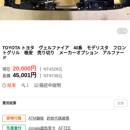
1 / 10
TOYOTA トヨタ ヴェルファイア 40系 モデリスタ フロン
トグリル 格安 売り切り メーカーオプション アルファー
ド
20,000円
現在
NT4328元
45,001円
直購
NT9738元
結束
1
描述中說明
費用試算
試算
即時付款
ATM轉帳
超商代碼繳費
先買後付
zingala銀角零卡
AFTEE