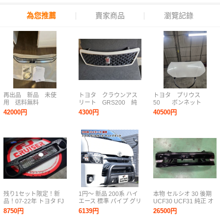
為您推薦
賣家商品
瀏覽記錄
再出品 新品 未使
トヨタ クラウンアス
トヨタ プリウス
用 送料無料
リート GRS200 純
50 ボンネット
MODELLSTA 90 ヴォク
正 フロントグリル
070
42000円
4300円
40500円
シー モデリスタ シグネ
チャーイルミグリル グ
リル
ZWR90W/ZWR95W/MZRA90W/MZRA95W
残り1セット限定！新
1円～ 新品 200系 ハイ
本物 セルシオ 30 後期
品！07-22年 トヨタ FJ
エース 標準 パイプ グリ
UCF30 UCF31 純正 オ
クルーザー対応 TRDル
ル ガード マット ブラ
プションフロント バン
8750円
6139円
26500円
ック フロントグリル ア
ック スキッド プレート
パー リップスポイラー