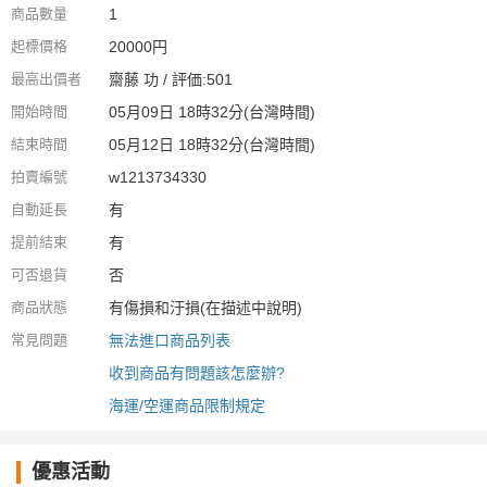
商品數量
1
起標價格
20000円
最高出價者
齋藤 功 / 評価:501
開始時間
05月09日 18時32分(台灣時間)
結束時間
05月12日 18時32分(台灣時間)
拍賣編號
w1213734330
自動延長
有
提前結束
有
可否退貨
否
商品狀態
有傷損和汙損(在描述中說明)
常見問題
無法進口商品列表
收到商品有問題該怎麼辦?
海運/空運商品限制規定
優惠活動