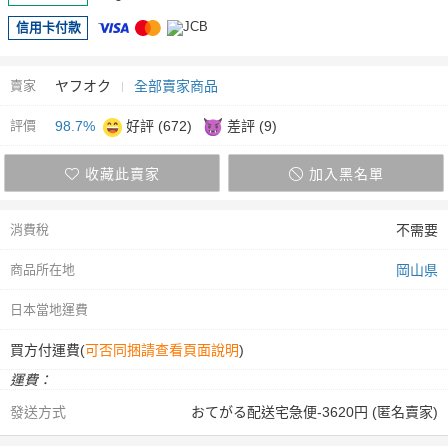
信用卡付款
賣家
ヤフオク
全部賣家商品
評價
98.7%
好評 (672)
差評 (9)
收藏此賣家
加入黑名單
消費稅
不需要
商品所在地
岡山県
日本當地運費
買方付運費(
可否同捆請查看頁面說明
)
運費：
發送方式
おてがる配送宅急便-3620円 (匿名賣家)