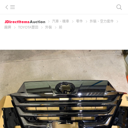
汽車、機車
零件
外裝、空力套件
廠牌
TOYOTA豐田
外裝
前