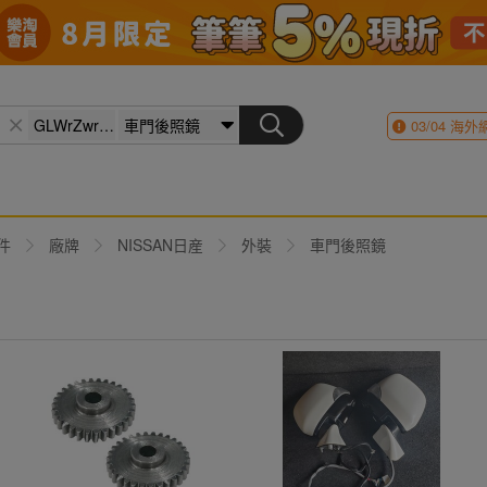
03/04
海外
件
廠牌
NISSAN日産
外裝
車門後照鏡