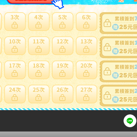
可否退貨
：
否
出價競標
得標填寫委託單
問題商品反映流程
細問題說明請使用商品問與答