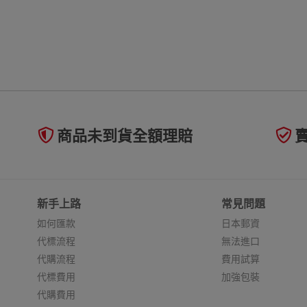
L28 N42 S30
商品未到貨全額理賠
新手上路
常見問題
如何匯款
日本郵資
代標流程
無法進口
代購流程
費用試算
代標費用
加強包裝
代購費用