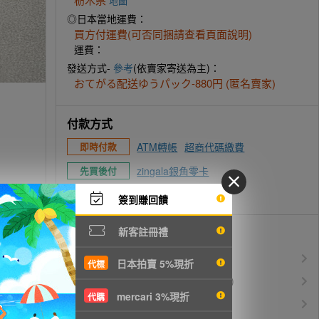
地圖
◎日本當地運費：
買方付運費(可否同捆請查看頁面說明)
運費：
發送方式-
參考
(依賣家寄送為主)：
おてがる配送ゆうパック-880円 (匿名賣家)
付款方式
ATM轉帳
超商代碼繳費
即時付款
zingala銀角零卡
先買後付
信用卡付款
簽到賺回饋
優惠活動
新客註冊禮
所有訂單服務費$0
免服務費
日本拍賣 5%現折
代標
運費$150/KG起(以克計價)
空運優惠
mercari 3%現折
代購
白金會員升等優惠
VIP會員