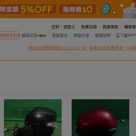
您好，
請登入
免費註冊
我要匯款
購物車
網購實名制
最新公告
客服留言
開箱分享
服務說明
下載APP
例假日服務時間為13:00~22:00
開車自取免費停車一小時