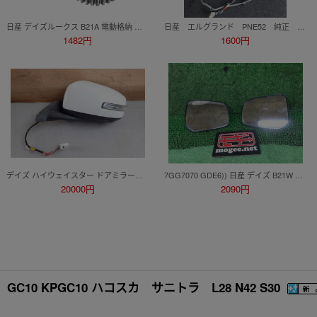
日産 デイズルークス B21A 電動格納 開閉用 金属ギア 30歯 タイプ ミラー モーター リペアギア 補修交換用 サイドミラー 2個セット
日産 エルグランド PNE52 純正 ドアミラー 左右セット
1482円
1600円
デイズ ハイウェイスター ドアミラー左 11P B21W 2014/10 W13 5A RTK5A1206NS
7GG7070 GDE6)) 日産 デイズ B21W 前期 ハイウェイスター G 純正 ドアミラーレンズ左右セット B505
20000円
2090円
 KPGC10 ハコスカ サニトラ L28 N42 S30