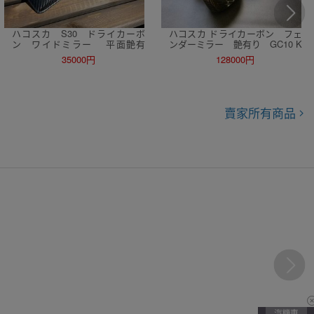
ハコスカ S30 ドライカーボ
ハコスカ ドライカーボン フェ
ン ワイドミラー 平面艶有
ンダーミラー 艶有り GC10 K
り GC10 240Z N42 ケンメリ L
PGC10 ハコスカ サニトラ L2
35000円
128000円
28 AE86
8 N42 S30
賣家所有商品