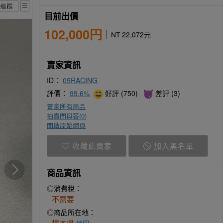
目前出價
102,000円
NT 22,072元
賣家資訊
ID：
09RACING
評價：
99.6%
好評 (750)
差評 (3)
賣家所有商品
拍賣問與答(
0
)
開啟原始網頁
收藏此賣家
加入黑名單
商品資訊
◎消費稅：
不需要
◎商品所在地：
栃木県