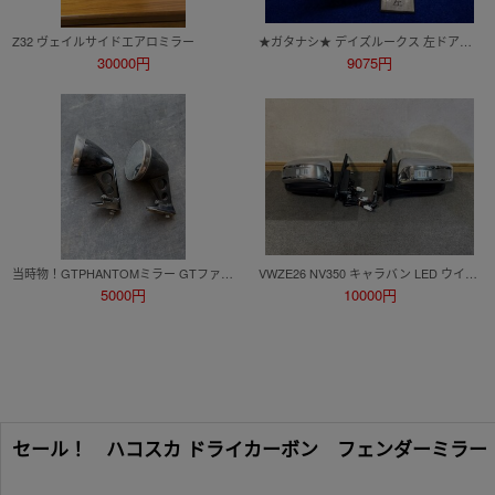
Z32 ヴェイルサイドエアロミラー
★ガタナシ★ デイズルークス 左ドアミラー 助手席側 パールホワイト Ｗ13 電格 13P B21A
30000円
9075円
当時物！GTPHANTOMミラー GTファントムミラー ハコスカ ケンメリ ジャパン カーメイト バッカ ビタローニ ナポレオン カフェレーサー
VWZE26 NV350 キャラバン LED ウインカー付 電動格納 ドアミラー ミラーカバー 左右セット 5ピン+2ピン ☆全国送料無料
5000円
10000円
セール！ ハコスカ ドライカーボン フェンダーミラー GC10