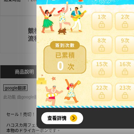
競標
註冊會員
流程
0
商品說明
問與答(
0
)
費用試算
google翻譯
此功能 由google翻譯提供參考，樂淘不保證翻譯內容之正確性，詳
セール！売切！
查看詳情
ハコスカ用フェンダーミラー です。
本物のドライカーボンです。