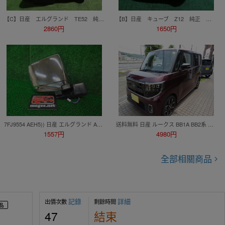
【C】日産 エルグランド TE52 純正 左ドアミラー 電動格納 ターン付き カメラ付き 13P ファントムブラックパール
【B】日産 キューブ Z12 純正 右ドアミラー 電動格納 5ピン
2860円
1650円
7FJ9554 AEH5)) 日産 エルグランド APWE50 後期型 メモリアル 純正 電格サイドドアミラー右 ムラカミ5672 カプラ5ピン
送料無料 日産 ルークス BB1A BB2系 ドアミラーカバー 艶あり 黒 ピアノ ブラック ABS製 かんたん貼り付け装着 高級感＆グレード感アップ！
1557円
4980円
全部相關商品
記錄
詳細
出價次數
剩餘時間
47
結束