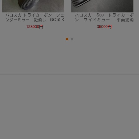
ハコスカ ドライカーボン フェ
ハコスカ S30 ドライカーボ
ンダーミラー 艶消し GC10 K
ン ワイドミラー 平面艶消
PGC10 ハコスカ サニトラ L2
し GC10 240Z N42 ケンメリ L
128000円
35000円
8 N42 S30
28 AE86