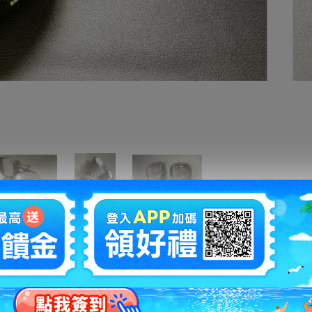
拍賣編號
：
w1216316110
商品新舊
：
新品(
說明
)
自動延長
：
有
認証限制
：
有(
說明
)
提前結束
：
有