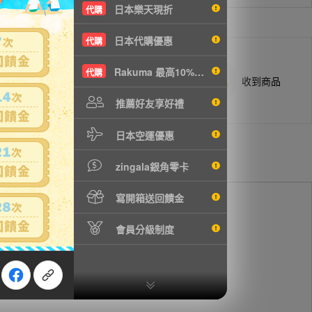
日本樂天現折
代購
日本代購優惠
代購
Rakuma 最高10%現折
代購
商品抵台通知出貨
收到商品
推薦好友享好禮
日本空運優惠
zingala銀角零卡
寫開箱送回饋金
會員分級制度