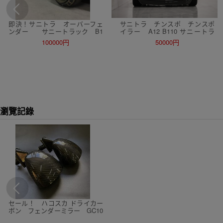
即決！サニトラ オーバーフェ
サニトラ チンスポ チンスポ
ンダー サニートラック B1
イラー A12 B110 サニートラ
10 A12
ック
100000円
50000円
瀏覽記錄
セール！ ハコスカ ドライカー
ボン フェンダーミラー GC10
KPGC10 ハコスカ サニトラ