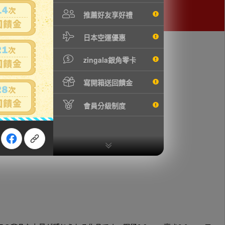
推薦好友享好禮
日本空運優惠
zingala銀角零卡
寫開箱送回饋金
會員分級制度