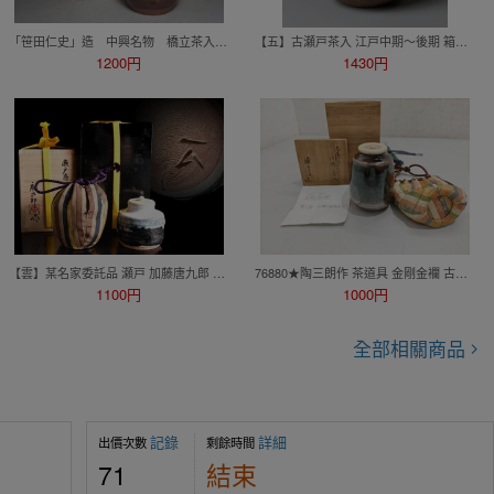
「笹田仁史」造 中興名物 橋立茶入 仕覆 (角龍) 共箱付 ◆茶道具/煎茶道具 lot:80134
【五】古瀬戸茶入 江戸中期～後期 箱付 茶道具
1200円
1430円
【雲】某名家委託品 瀬戸 加藤唐九郎 一無斎(一ム斎) 朝鮮唐津 茶入 仕覆 共箱 古美術品(煎茶道具)BY8422 OTDkmnj
76880★陶三朗作 茶道具 金剛金襴 古瀬戸肩衝茶入
1100円
1000円
全部相關商品
記錄
詳細
出價次數
剩餘時間
71
結束