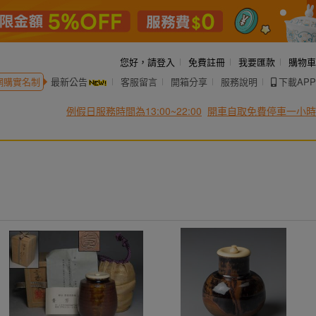
您好，
請登入
免費註冊
我要匯款
購物車
網購實名制
最新公告
客服留言
開箱分享
服務說明
下載APP
例假日服務時間為13:00~22:00
開車自取免費停車一小時