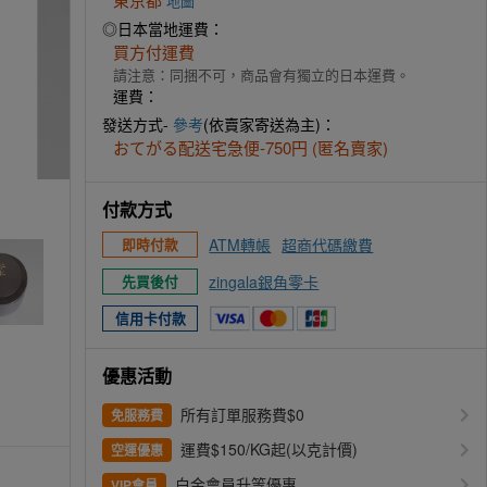
地圖
◎日本當地運費：
買方付運費
請注意：同捆不可，商品會有獨立的日本運費。
運費：
發送方式-
參考
(依賣家寄送為主)：
おてがる配送宅急便-750円 (匿名賣家)
付款方式
ATM轉帳
超商代碼繳費
即時付款
zingala銀角零卡
先買後付
信用卡付款
優惠活動
所有訂單服務費$0
免服務費
運費$150/KG起(以克計價)
空運優惠
白金會員升等優惠
VIP會員