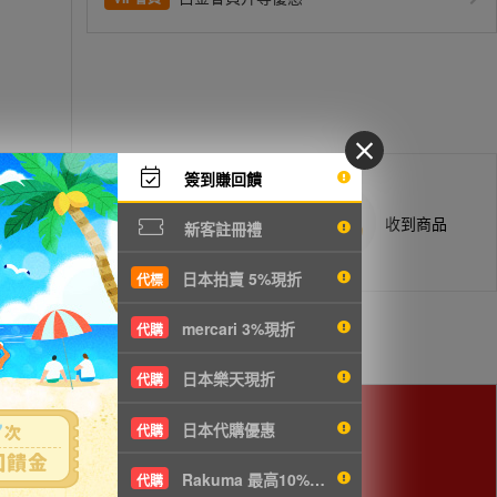
簽到賺回饋
商品抵台通知出貨
收到商品
新客註冊禮
日本拍賣 5%現折
代標
mercari 3%現折
代購
日本樂天現折
代購
日本代購優惠
代購
Rakuma 最高10%現折
代購