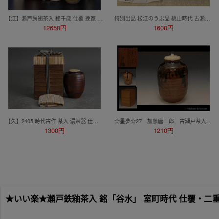
【江】瀬戸肩衝茶入 銘千歳 仕覆 挽家 茶道具 骨董 古美術 陶器) AXZ2986 ATgnkt JTwdaj
特別出品 松江のうぶ品 桃山時代 古瀬戸 藤四郎茶入 眼鏡箱 折紙 二重箱
12650円
1600円
【久】2405 時代古作 茶入 濃茶器 仕覆 共箱 茶道具 骨董品
☆星夢☆27 加藤唐三郎 古瀬戸茶入 共箱 茶道具
1300円
1210円
★いい楽★瀬戸鉄釉茶入 銘「谷水」 室町時代 仕覆・二