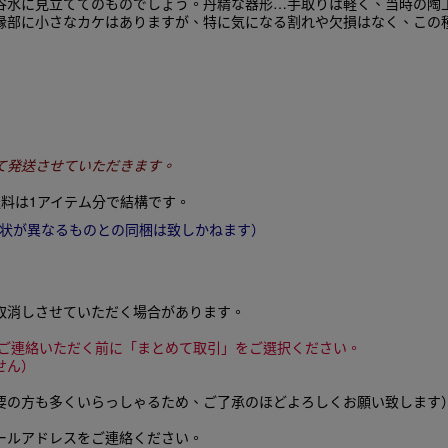
水に見立ててのものでしょう。丹精な器形…手取りは軽く、当時の陶工の非
縁部に小さなカケはありますが、特に気になる割れや欠損はなく、この
。
にて発送させていただきます。
料は1アイテム分で結構です。
状が異なるものとの同梱は致しかねます）
取消しさせていただく場合があります。
をご連絡いただく前に「まとめて取引」をご選択ください。
せん）
要の方も多くいらっしゃるため、ご了承のほどよろしくお願い致します
ールアドレスをご連絡ください。