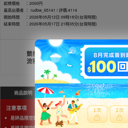
起標價格
：
2000円
最高出價者
：
rudbw_65141 / 評價:4114
開始時間
：
2026年05月12日 09時18分(台灣時間)
結束時間
：
2026年05月17日 21時35分(台灣時間)
競標
註冊會員
流程
商品說明
問與答(
0
)
費用試算
注意事項
易碎品限空運，非易碎品可使用海運。
易碎品限空運，非易碎品可使用海運。