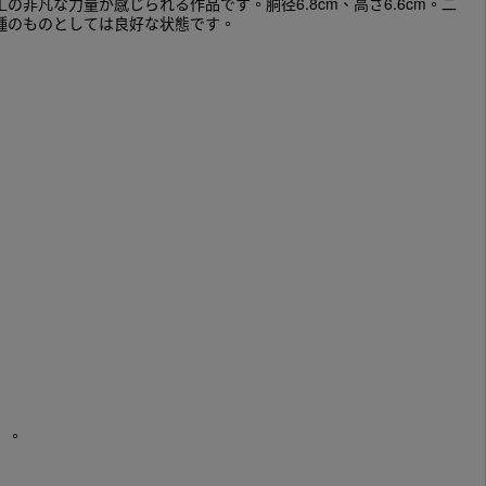
凡な力量が感じられる作品です。胴径6.8cm、高さ6.6cm。二
種のものとしては良好な状態です。
）。