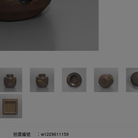
拍賣編號
：
w1229611159