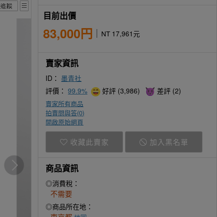
目前出價
83,000円
NT 17,961元
賣家資訊
ID：
墨青社
評價：
99.9%
好評 (3,986)
差評 (2)
賣家所有商品
拍賣問與答(
0
)
開啟原始網頁
收藏此賣家
加入黑名單
商品資訊
◎消費稅：
不需要
◎商品所在地：
東京都