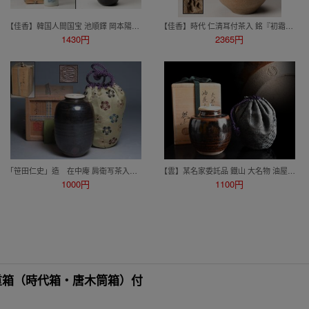
【佳香】韓国人間国宝 池順鐸 岡本陽斎 他 茶入 棗 四点セット 共箱 木箱 茶道具
【佳香】時代 仁清耳付茶入 銘『初霜』 時代箱 二重箱 仕覆 替仕覆(珠光緞子) 茶道具
1430円
2365円
「笹田仁史」造 在中庵 肩衛写茶入 仕覆 共箱付 ◆茶道具/煎茶道具 lot:80135
【雲】某名家委託品 鐡山 大名物 油屋肩衝 茶入 仕覆付 共箱 古美術品(茶道具)BY8493 CTAuyt
1000円
1100円
重箱（時代箱・唐木筒箱）付