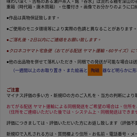
味わい深く、古格のある瀬戸茶入。銘「谷水」は流れる釉を深山の谷
重箱（時代箱・唐木筒箱）・仕覆付き。画像でお分かりのように口
●作品は真物保証致します。
●ご使用のモニタ環境等により実際の色調と異なることがあります
●ご落札後、2日以内にご連絡をお願い致します。
●クロネコヤマト宅急便（おてがる配送 ヤマト運輸・60サイズ）
●他の出品物を併せて落札いただき、同梱での発送が可能な場合は送
（一週間以上のお取り置き、また絵画と
陶磁
器など明らかに形
ご注意
マイナス評価の多い方・新規IDの方のご入札を、当方の判断により
おてがる配送 ヤマト運輸による同梱発送をご希望の場合は、住所
（住所をご連絡いただいた後では、システム上、同梱発送はできま
評価につきましては、評価いただいた方にお返し致します（評価不
新規IDで入札される方は、質問欄より住所・お名前・電話番号・メ