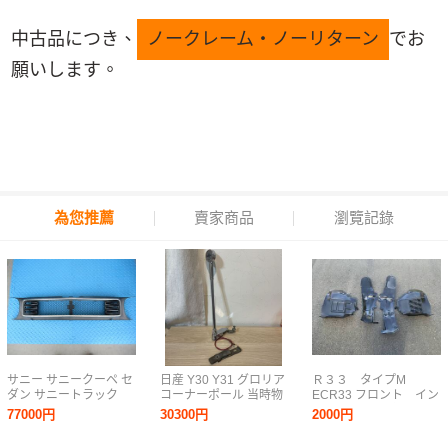
中古品につき、
ノークレーム・ノーリターン
でお
願いします。
為您推薦
賣家商品
瀏覽記錄
サニー サニークーペ セ
日産 Y30 Y31 グロリア
Ｒ３３ タイプM
ダン サニートラック
コーナーポール 当時物
ECR33 フロント イン
B110 B120 純正 後期
旧車 へたっぴ棒
ナー フェンダー 希
77000円
30300円
2000円
GLグリル フロントグリ
少 中古 スカイライ
ル 中古 当時物 NISSAN
ン 純正 インナーフ