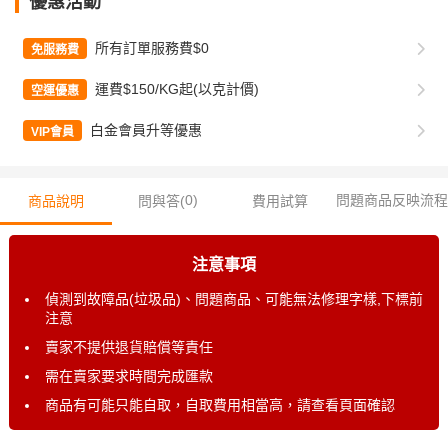
優惠活動
所有訂單服務費$0
免服務費
運費$150/KG起(以克計價)
空運優惠
白金會員升等優惠
VIP會員
0
)
問題商品反映流程
商品說明
問與答(
費用試算
注意事項
偵測到故障品(垃圾品)、問題商品、可能無法修理字樣,下標前
注意
賣家不提供退貨賠償等責任
需在賣家要求時間完成匯款
商品有可能只能自取，自取費用相當高，請查看頁面確認