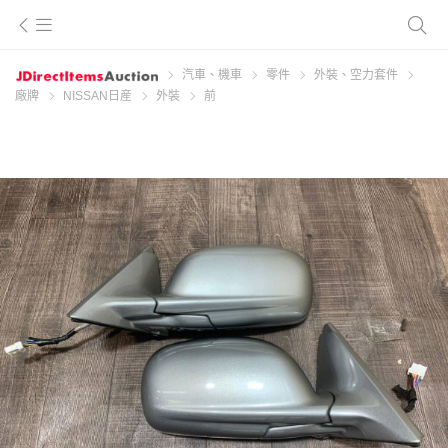
汽車、機車
零件
外裝、空力套件
廠牌
NISSAN日産
外裝
前