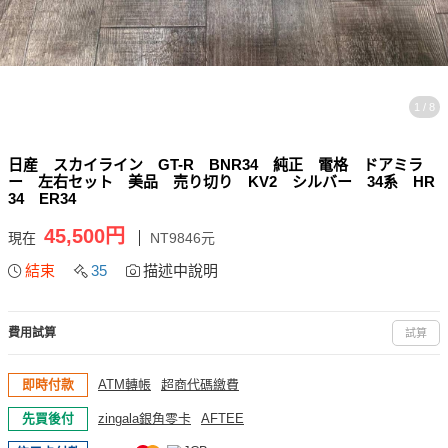
1 / 8
日産 スカイライン GT-R BNR34 純正 電格 ドアミラ
ー 左右セット 美品 売り切り KV2 シルバー 34系 HR
34 ER34
45,500円
現在
NT9846元
結束
35
描述中說明
費用試算
試算
即時付款
ATM轉帳
超商代碼繳費
先買後付
zingala銀角零卡
AFTEE