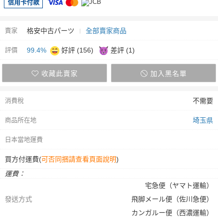
信用卡付款
賣家
格安中古パーツ
全部賣家商品
評價
99.4%
好評 (156)
差評 (1)
收藏此賣家
加入黑名單
消費稅
不需要
商品所在地
埼玉県
日本當地運費
買方付運費(
可否同捆請查看頁面說明
)
運費：
宅急便（ヤマト運輸）
發送方式
飛脚メール便（佐川急便）
カンガルー便（西濃運輸）