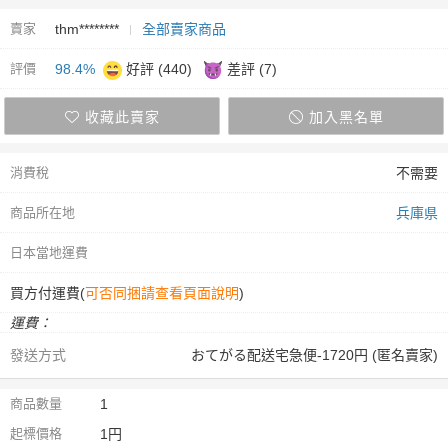
賣家
thm********
全部賣家商品
評價
98.4%
好評 (440)
差評 (7)
收藏此賣家
加入黑名單
消費稅
不需要
商品所在地
兵庫県
日本當地運費
買方付運費(
可否同捆請查看頁面說明
)
運費：
發送方式
おてがる配送宅急便-1720円 (匿名賣家)
商品數量
1
起標價格
1円