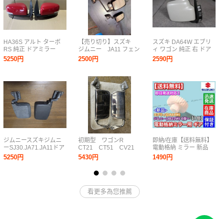
HA36S アルト ターボ
【売り切り】スズキ
スズキ DA64W エブリ
RS 純正 ドアミラー
ジムニー JA11 フェン
ィ ワゴン 純正 右 ドア
左右 8ピン 左右セット
ダーミラー ドアミラ
ミラー
5250円
2500円
2590円
ー JA71 JA12
JA22 SJ30 JB31
幌 ジムケンタック
ジムニースズキジムニ
初期型 ワゴンR
即納/在庫【送料無料】
ーSJ30.JA71.JA11ドア
CT21 CT51 CV21
電動格納 ミラー 新品
ミラー、サイドミラー
CV51 純正 カリフ
リペア ギア 30歯【エブ
5250円
5430円
1490円
左右セット
ォルニアミラー スズ
リィ バン ワゴン
キ 左右セット
DA64V DA64W】格納
不良 サイドミラー 交換
エブリイ
看更多為您推薦