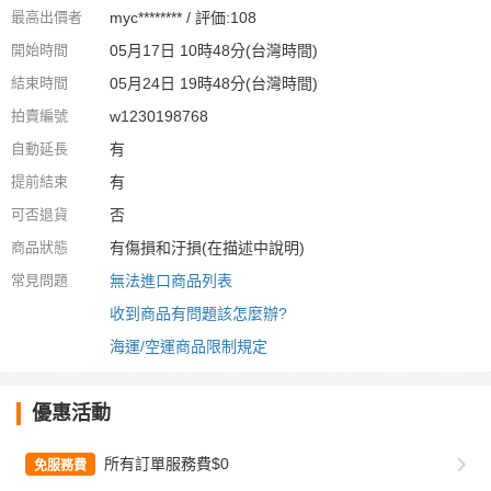
最高出價者
myc******** / 評価:108
開始時間
05月17日 10時48分(台灣時間)
結束時間
05月24日 19時48分(台灣時間)
拍賣編號
w1230198768
自動延長
有
提前結束
有
可否退貨
否
商品狀態
有傷損和汙損(在描述中說明)
常見問題
無法進口商品列表
收到商品有問題該怎麼辦?
海運/空運商品限制規定
優惠活動
所有訂單服務費$0
免服務費