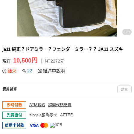
1 / 7
ja11 純正？ドアミラー？フェンダーミラー？？ JA11 スズキ
10,500円
現在
NT2272元
結束
22
描述中說明
費用試算
試算
即時付款
ATM轉帳
超商代碼繳費
先買後付
zingala銀角零卡
AFTEE
信用卡付款