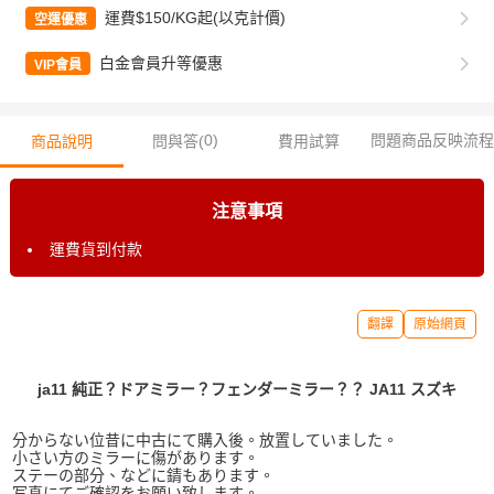
運費$150/KG起(以克計價)
空運優惠
白金會員升等優惠
VIP會員
0
)
問題商品反映流程
商品說明
問與答(
費用試算
注意事項
運費貨到付款
翻譯
原始網頁
ja11 純正？ドアミラー？フェンダーミラー？？ JA11 スズキ
分からない位昔に中古にて購入後。放置していました。
小さい方のミラーに傷があります。
ステーの部分、などに錆もあります。
写真にてご確認をお願い致します。