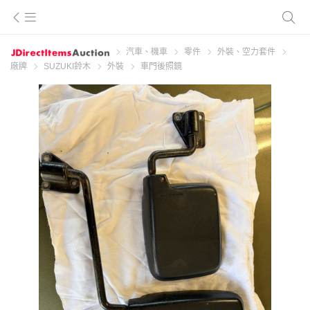
汽車、機車
零件
外裝、空力套件
廠牌
SUZUKI鈴木
外裝
車門後照鏡