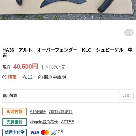
1 / 5
HA36 アルト オーバーフェンダー KLC シュピーゲル 中
古
40,500円
現在
NT8764元
結束
12
描述中說明
費用試算
試算
即時付款
ATM轉帳
超商代碼繳費
先買後付
zingala銀角零卡
AFTEE
信用卡付款