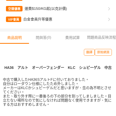
運費$150/KG起(以克計價)
空運優惠
白金會員升等優惠
VIP會員
0
)
問題商品反映流程
商品說明
問與答(
費用試算
翻譯
原始網頁
HA36 アルト オーバーフェンダー KLC シュピーゲル 中古
中古で購入したHA36SアルトFに付いておりました。
自分はローダウン仕様にしたため外しました。
メーカーはKLCかシュピーゲルだと
思いますが、念の為不明とさせ
てください。
また、取り外す際に一番後ろの下の部分を割ってしましました。目
立たない場所なので気にしなければ問題なく使用できますが、気に
する方はおすすめしません。