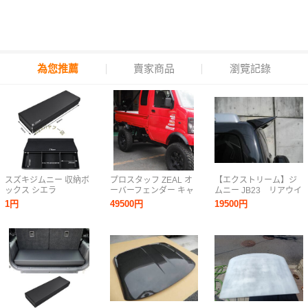
為您推薦
賣家商品
瀏覽記錄
スズキジムニー 収納ボ
プロスタッフ ZEAL オ
【エクストリーム】ジ
ックス シエラ
ーバーフェンダー キャ
ムニー JB23 リアウイ
JB23/JB33/JB43 トラ
リイ DA63T
ング
1円
49500円
19500円
ンクボックス リア収納
ボックス ラゲッジルー
ム 内装パーツ カスタム
専用設計