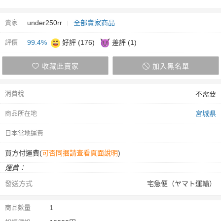
賣家
under250rr
全部賣家商品
評價
99.4%
好評 (176)
差評 (1)
收藏此賣家
加入黑名單
消費稅
不需要
商品所在地
宮城県
日本當地運費
買方付運費(
可否同捆請查看頁面說明
)
運費：
發送方式
宅急便（ヤマト運輸）
商品數量
1