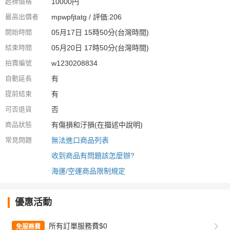
起標價格
10000円
最高出價者
mpwpfjtatg / 評価:206
開始時間
05月17日 15時50分(台灣時間)
結束時間
05月20日 17時50分(台灣時間)
拍賣編號
w1230208834
自動延長
有
提前結束
有
可否退貨
否
商品狀態
有傷損和汙損(在描述中說明)
常見問題
無法進口商品列表
收到商品有問題該怎麼辦?
海運/空運商品限制規定
優惠活動
所有訂單服務費$0
免服務費