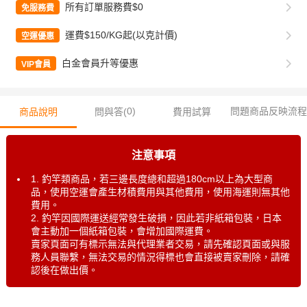
所有訂單服務費$0
免服務費
運費$150/KG起(以克計價)
空運優惠
白金會員升等優惠
VIP會員
0
)
問題商品反映流程
商品說明
問與答(
費用試算
注意事項
1. 釣竿類商品，若三邊長度總和超過180cm以上為大型商
品，使用空運會產生材積費用與其他費用，使用海運則無其他
費用。
2. 釣竿因國際運送經常發生破損，因此若非紙箱包裝，日本
會主動加一個紙箱包裝，會增加國際運費。
賣家頁面可有標示無法與代理業者交易，請先確認頁面或與服
務人員聯繫，無法交易的情況得標也會直接被賣家刪除，請確
認後在做出價。