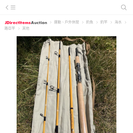
運動、戶外休閒
釣魚
釣竿
海水
路亞竿
其他