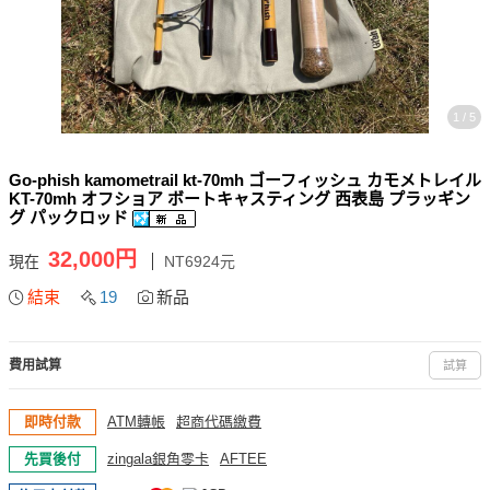
1 / 5
Go-phish kamometrail kt-70mh ゴーフィッシュ カモメトレイル
KT-70mh オフショア ボートキャスティング 西表島 プラッギン
グ パックロッド
32,000円
現在
NT6924元
結束
19
新品
費用試算
試算
即時付款
ATM轉帳
超商代碼繳費
先買後付
zingala銀角零卡
AFTEE