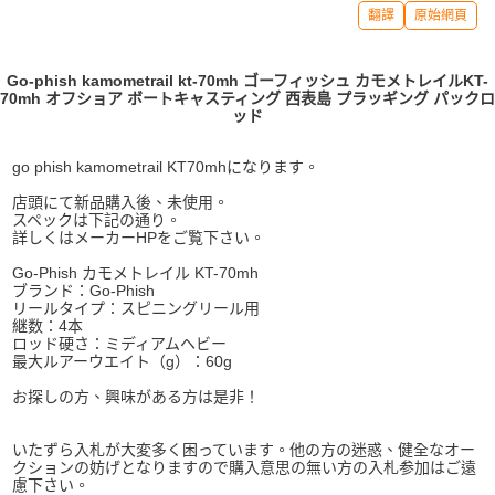
翻譯
原始網頁
Go-phish kamometrail kt-70mh ゴーフィッシュ カモメトレイルKT-
70mh オフショア ボートキャスティング 西表島 プラッギング パックロ
ッド
go phish kamometrail KT70mhになります。
店頭にて新品購入後、未使用。
スペックは下記の通り。
詳しくはメーカーHPをご覧下さい。
Go-Phish カモメトレイル KT-70mh
ブランド：Go-Phish
リールタイプ：スピニングリール用
継数：4本
ロッド硬さ：ミディアムヘビー
最大ルアーウエイト（g）：60g
お探しの方、興味がある方は是非！
いたずら入札が大変多く困っています。他の方の迷惑、健全なオー
クションの妨げとなりますので購入意思の無い方の入札参加はご遠
慮下さい。