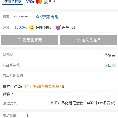
信用卡付款
賣家
vul********
全部賣家商品
評價
100.0%
好評 (486)
差評 (0)
收藏此賣家
加入黑名單
消費稅
不需要
商品所在地
大阪府
日本當地運費
買方付運費(
可否同捆請查看頁面說明
)
運費：
發送方式
おてがる配送宅急便-1400円 (匿名賣家)
商品數量
1