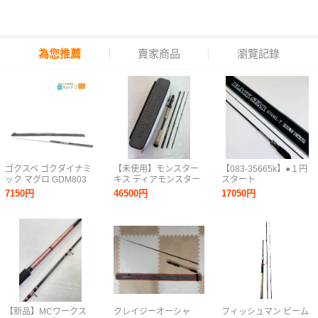
為您推薦
賣家商品
瀏覽記錄
ゴクスペ ゴクダイナミ
【未使用】モンスター
【083-35665k】●１円
ック マグロ GDM803
キス ディアモンスター
スタート
美品
MX-6 Pro 仕舞寸法
●◆XESTA◆BLACKSTA
7150円
46500円
17050円
50cm Monster Kiss 怪
S74ML-T/MULTI
魚 海外遠征 ピーコック
SWAP●ライトゲーム用
バス 0805-06
スピニング
【新品】MCワークス
クレイジーオーシャ
フィッシュマン ビーム