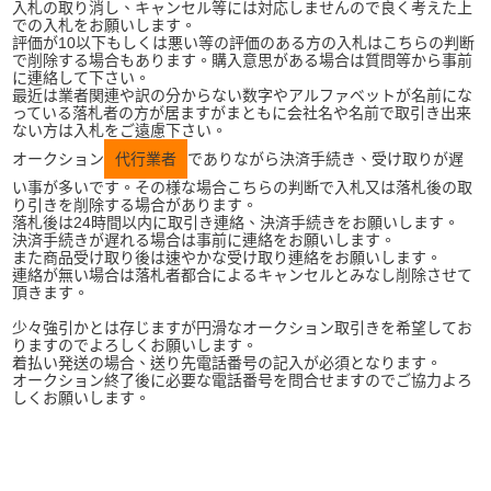
入札の取り消し、キャンセル等には対応しませんので良く考えた上
での入札をお願いします。
評価が10以下もしくは悪い等の評価のある方の入札はこちらの判断
で削除する場合もあります。購入意思がある場合は質問等から事前
に連絡して下さい。
最近は業者関連や訳の分からない数字やアルファベットが名前にな
っている落札者の方が居ますがまともに会社名や名前で取引き出来
ない方は入札をご遠慮下さい。
オークション
代行業者
でありながら決済手続き、受け取りが遅
い事が多いです。その様な場合こちらの判断で入札又は落札後の取
り引きを削除する場合があります。
落札後は24時間以内に取引き連絡、決済手続きをお願いします。
決済手続きが遅れる場合は事前に連絡をお願いします。
また商品受け取り後は速やかな受け取り連絡をお願いします。
連絡が無い場合は落札者都合によるキャンセルとみなし削除させて
頂きます。
少々強引かとは存じますが円滑なオークション取引きを希望してお
りますのでよろしくお願いします。
着払い発送の場合、送り先電話番号の記入が必須となります。
オークション終了後に必要な電話番号を問合せますのでご協力よろ
しくお願いします。