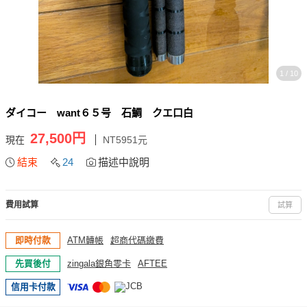
1 / 10
ダイコー want６５号 石鯛 クエ口白
27,500円
現在
NT5951元
結束
24
描述中說明
費用試算
試算
即時付款
ATM轉帳
超商代碼繳費
先買後付
zingala銀角零卡
AFTEE
信用卡付款