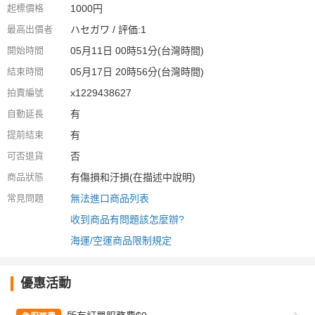
起標價格
1000円
最高出價者
ハセガワ / 評価:1
開始時間
05月11日 00時51分(台灣時間)
結束時間
05月17日 20時56分(台灣時間)
拍賣編號
x1229438627
自動延長
有
提前結束
有
可否退貨
否
商品狀態
有傷損和汙損(在描述中說明)
常見問題
無法進口商品列表
收到商品有問題該怎麼辦?
海運/空運商品限制規定
優惠活動