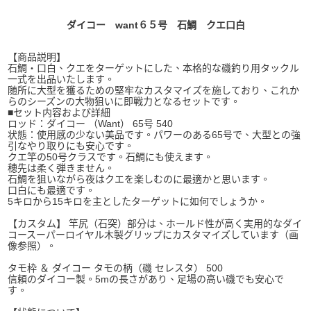
ダイコー want６５号 石鯛 クエ口白
【商品説明】
石鯛・口白、クエをターゲットにした、本格的な磯釣り用タックル
一式を出品いたします。
随所に大型を獲るための堅牢なカスタマイズを施しており、これか
らのシーズンの大物狙いに即戦力となるセットです。
■セット内容および詳細
ロッド：ダイコー （Want） 65号 540
状態：使用感の少ない美品です。パワーのある65号で、大型との強
引なやり取りにも安心です。
クエ竿の50号クラスです。石鯛にも使えます。
穂先は柔く弾きません。
石鯛を狙いながら夜はクエを楽しむのに最適かと思います。
口白にも最適です。
5キロから15キロを主としたターゲットに如何でしょうか。
【カスタム】 竿尻（石突）部分は、ホールド性が高く実用的なダイ
コースーパーロイヤル木製グリップにカスタマイズしています（画
像参照）。
タモ枠 ＆ ダイコー タモの柄（磯 セレスタ） 500
信頼のダイコー製。5mの長さがあり、足場の高い磯でも安心で
す。