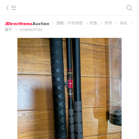
運動、戶外休閒
釣魚
釣竿
海水
磯竿
GAMAKATSU