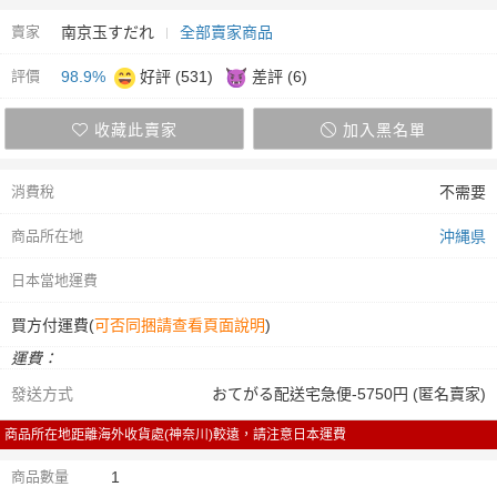
賣家
南京玉すだれ
全部賣家商品
評價
98.9%
好評 (531)
差評 (6)
收藏此賣家
加入黑名單
消費稅
不需要
商品所在地
沖縄県
日本當地運費
買方付運費(
可否同捆請查看頁面說明
)
運費：
發送方式
おてがる配送宅急便-5750円 (匿名賣家)
商品所在地距離海外收貨處(神奈川)較遠，請注意日本運費
商品數量
1