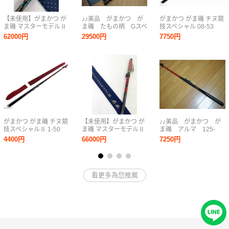
【未使用】がまかつ が
♪♪美品 がまかつ が
がまかつ がま磯 チヌ競
ま磯 マスターモデルⅡ
ま磯 たもの柄 Gスペ
技スペシャル 08-53
口太 M-53 No.22069 最
シャル 630 日本製
GAMAKATSU チヌ競技
62000円
29500円
7750円
高峰モデル マスターモ
♪♪
SPECIAL 磯竿 JAPAN
デル 磯竿 純正尻栓 ケ
日本製
ース付 0805-02
がまかつ がま磯 チヌ競
【未使用】がまかつ が
♪♪美品 がまかつ が
技スペシャルⅡ 1-50
ま磯 マスターモデルⅡ
ま磯 アルマ 125-
GAMAKATSU チヌ競技
尾長 H-50 No.22073 最
50 日本製♪♪
4400円
66000円
7250円
SPECIAL 2 磯竿
高峰モデル マスターモ
JAPAN 日本製 チヌ 黒
デル 磯竿 ケース付
鯛
0807-04
看更多為您推薦