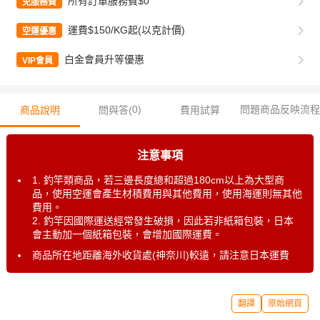
所有訂單服務費$0
免服務費
運費$150/KG起(以克計價)
空運優惠
白金會員升等優惠
VIP會員
0
)
問題商品反映流程
商品說明
問與答(
費用試算
注意事項
1. 釣竿類商品，若三邊長度總和超過180cm以上為大型商
品，使用空運會產生材積費用與其他費用，使用海運則無其他
費用。
2. 釣竿因國際運送經常發生破損，因此若非紙箱包裝，日本
會主動加一個紙箱包裝，會增加國際運費。
商品所在地距離海外收貨處(神奈川)較遠，請注意日本運費
翻譯
原始網頁