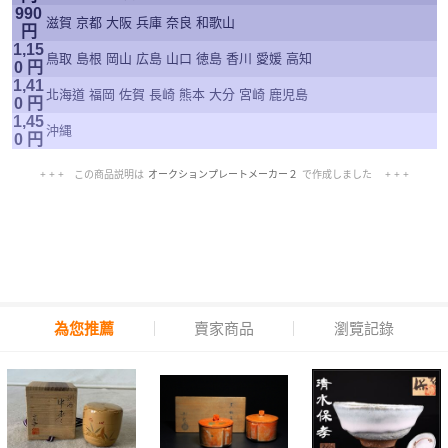
990
滋賀 京都 大阪 兵庫 奈良 和歌山
円
1,15
鳥取 島根 岡山 広島 山口 徳島 香川 愛媛 高知
0 円
1,41
北海道 福岡 佐賀 長崎 熊本 大分 宮崎 鹿児島
0 円
1,45
沖縄
0 円
+ + + この商品説明は
オークションプレートメーカー２
で作成しました + + +
No.906.001.001
為您推薦
賣家商品
瀏覽記錄