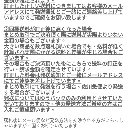
金額が確定されます。
訂正した正しい送料につきましてはお客様のメール
アドレスにて発送通知とご一緒にご連絡差し上げて
いますのでご確認をお願い致します
②同梱送料が訂正後に高くなった場合
まとめ取引でご決済頂く際に送料が実際より少ない
金額の場合もございます。
大きい商品を数点落札頂いた場合でも、送料が低く
計算され実際にかかる送料と差額が生じる場合もご
ざいます。
その場合もご決済頂いた後にこちらで送料の訂正を
行い、請求金額を確定させています。
訂正した料金は発送通知とご一緒にメールアドレス
にてご連絡を差し上げています。
まとめ取引にて発送を行う場合、佐川急便より発送
する場合がございます。
発送についてはゆうパックのみの利用とさせていた
だいておりますので、他の発送方法ご希望の方はご
入札ご遠慮願います。
落札後にメール便など発送方法を交渉される方がいらっし
ゃいますが、固くお断りいたします