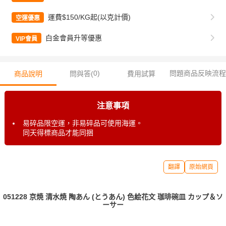
運費$150/KG起(以克計價)
空運優惠
白金會員升等優惠
VIP會員
0
)
問題商品反映流程
商品說明
問與答(
費用試算
注意事項
易碎品限空運，非易碎品可使用海運。
同天得標商品才能同捆
翻譯
原始網頁
051228 京焼 清水焼 陶あん (とうあん) 色絵花文 珈琲碗皿 カップ＆ソ
ーサー