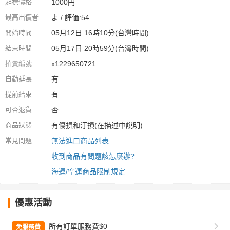
起標價格
1000円
最高出價者
よ / 評価:54
開始時間
05月12日 16時10分(台灣時間)
結束時間
05月17日 20時59分(台灣時間)
拍賣編號
x1229650721
自動延長
有
提前結束
有
可否退貨
否
商品狀態
有傷損和汙損(在描述中說明)
常見問題
無法進口商品列表
收到商品有問題該怎麼辦?
海運/空運商品限制規定
優惠活動
所有訂單服務費$0
免服務費