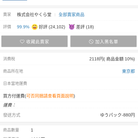
賣家
株式会社やくら堂
全部賣家商品
評價
99.9%
好評 (24,102)
差評 (18)
收藏此賣家
加入黑名單
消費稅
2118円( 商品金額 10%)
商品所在地
東京都
日本當地運費
買方付運費(
可否同捆請查看頁面說明
)
運費：
發送方式
ゆうパック-880円
商品數量
1