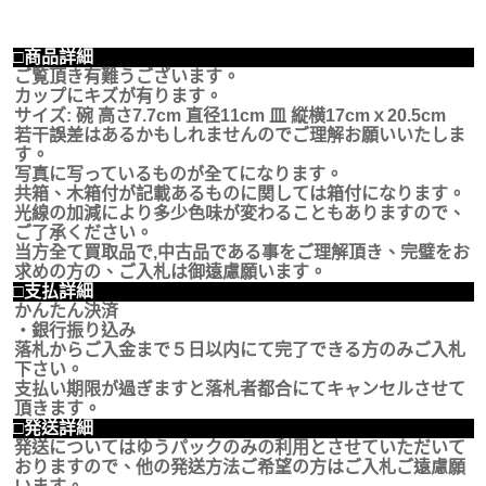
□商品詳細
ご覧頂き有難うございます。
カップにキズが有ります。
サイズ: 碗 高さ7.7cm 直径11cm 皿 縦横17cmｘ20.5cm
若干誤差はあるかもしれませんのでご理解お願いいたしま
す。
写真に写っているものが全てになります。
共箱、木箱付が記載あるものに関しては箱付になります。
光線の加減により多少色味が変わることもありますので、
ご了承ください。
当方全て買取品で,中古品である事をご理解頂き、完璧をお
求めの方の、ご入札は御遠慮願います。
□支払詳細
かんたん決済
・銀行振り込み
落札からご入金まで５日以内にて完了できる方のみご入札
下さい。
支払い期限が過ぎますと落札者都合にてキャンセルさせて
頂きます。
□発送詳細
発送についてはゆうパックのみの利用とさせていただいて
おりますので、他の発送方法ご希望の方はご入札ご遠慮願