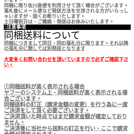
います。
同梱に限り佐川急便を利用させて頂く場合がございます。
落札後にメール便など発送方法を交渉される方がいらっし
ゃいますが、固くお断りいたします。
土日曜祝日は、ご連絡、発送はお休みいたします。
□注意事項
同梱送料について
同梱につきまして同日・同ID落札分に限ります。それ以降
の落札分に関しては別発送となります
大変多くお問い合わせを頂いていますので必ずご確認下さ
い。
①同梱送料が高く表示される場合
ヤフーのシステム上、同梱送料が高く表示される場
合ございます。
同梱送料の訂正（請求金額の変更）を行う為に一度
ご決済をして頂く必要ございます。
ご決済頂いた時点ではまだ請求金額が確定しており
ません。
ご決済後に当社から送料の訂正を行い、ここで請求