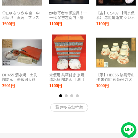
◇LJ9 なつめ 中棗 中
□■数寄者の御道具！十
【吉】CS407 【清水保
村宗尹 沢潟 プラス
一代 楽吉左衛門（慶
孝】 赤絵亀遊文 ぐい呑
チック製 共箱付き
入） 真取壷 芯取
盃／共箱付 未使用品！
1500円
1100円
1100円
茶道 茶道具◇T
壷 赤楽蓋小鉢 様々
な用途に■□懐石 料
亭 割烹
DH455 清水焼 土渕
未使用 共箱付き 京焼
【宇】HB056 鍋島青山
陶あん 薔薇図大鉢
清水焼 陶あん 土渕 手
作 朱竹絵 煎茶碗 六客
菓子鉢 茶道具 手描
書き 色絵 金彩 10点 ま
共箱 煎茶道具
3901円
1100円
1000円
き 色絵 幅23cm
とめて 茶碗 鉢 皿 花か
つみ
看更多為您推薦