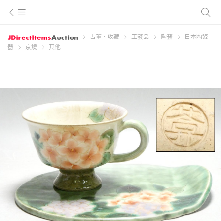
古董、收藏
工藝品
陶藝
日本陶瓷
器
京燒
其他