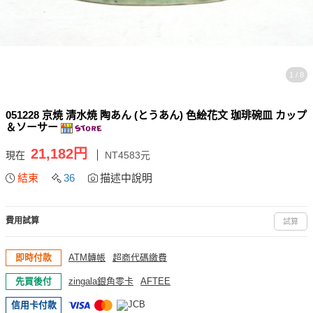
1 / 8
051228 京焼 清水焼 陶あん (とうあん) 色絵花文 珈琲碗皿 カップ
＆ソーサー
21,182円
現在
NT4583元
結束
36
描述中說明
費用試算
試算
即時付款
ATM轉帳
超商代碼繳費
先買後付
zingala銀角零卡
AFTEE
信用卡付款