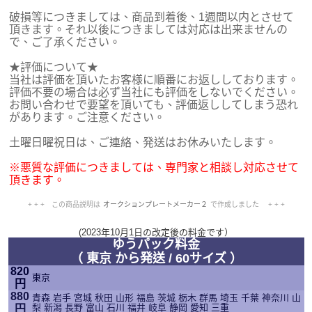
破損等につきましては、商品到着後、1週間以内とさせて
頂きます。それ以後につきましては対応は出来ませんの
で、ご了承ください。
★評価について★
当社は評価を頂いたお客様に順番にお返ししております。
評価不要の場合は必ず当社にも評価をしないでください。
お問い合わせで要望を頂いても、評価返ししてしまう恐れ
があります。ご注意ください。
土曜日曜祝日は、ご連絡、発送はお休みいたします。
※悪質な評価につきましては、専門家と相談し対応させて
頂きます。
+ + + この商品説明は
オークションプレートメーカー２
で作成しました + + +
No.202.015.015
(2023年10月1日の改定後の料金です）
ゆうパック料金
（ 東京 から発送 / 60サイズ ）
820
東京
円
880
青森 岩手 宮城 秋田 山形 福島 茨城 栃木 群馬 埼玉 千葉 神奈川 山
梨 新潟 長野 富山 石川 福井 岐阜 静岡 愛知 三重
円