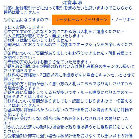
注意事項
◎落札後は取引ナビに沿って取引を進めたいと思いますのでこちらから
連絡は致しません。
◎中古品になりますので、
ノークレーム・ノーリターン
・ノーサポー
トにてお願いします。
◎中古ですので汚れなどを気にされる方は入札をご遠慮ください。
◎入金確認が取れてから、発送いたします。
◎代引きは取り扱いしておりません。
◎即決はしておりませんので、最後までオークションをお楽しみくださ
い。
◎流用についてご質問がありましてもお答えできません、落札者様にて
お調べください。
◎新規の方の入札はお断りさせていただきます。
◎落札後2日間以内に連絡の取れない方は落札者都合のキャンセル扱いと
させて頂きます。
◎送料のご連絡後、2日間以内に手続きがない場合もキャンセルとさせて
頂きます。
◎新規の方、評価が著しく悪い方の入札はこちらで取り消しさせてもら
う場合があります。
◎落札後に質問をしてくる方が多いです、ルール違反になりますので一
切答えることはしません。
◎送料について質問がありましても、記載しておりますので一切答える
ことはありません。
◎基本的に評価は私からはしないので評価を受けた場合のみ同じ評価で
対応します。
◎評価を受けたくない場合は私にも評価をしなければその通りにしま
す。
◎かんたん決済での取引の場合受け取り後は速やかに受取通知をしてく
ださい。
◎受取通知が非常に遅い場合は私が評価を受けなくても悪い以下の評価