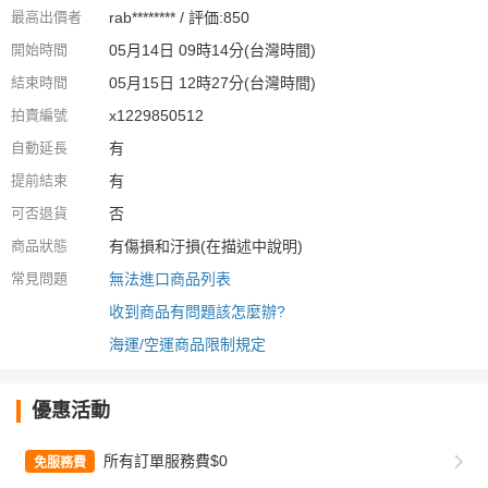
最高出價者
rab******** / 評価:850
開始時間
05月14日 09時14分(台灣時間)
結束時間
05月15日 12時27分(台灣時間)
拍賣編號
x1229850512
自動延長
有
提前結束
有
可否退貨
否
商品狀態
有傷損和汙損(在描述中說明)
常見問題
無法進口商品列表
收到商品有問題該怎麼辦?
海運/空運商品限制規定
優惠活動
所有訂單服務費$0
免服務費