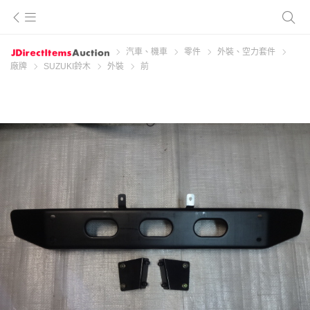
汽車、機車
零件
外裝、空力套件
廠牌
SUZUKI鈴木
外裝
前