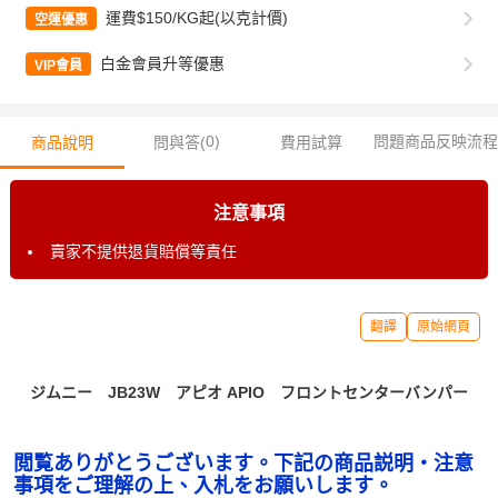
運費$150/KG起(以克計價)
空運優惠
白金會員升等優惠
VIP會員
0
)
問題商品反映流程
商品說明
問與答(
費用試算
注意事項
賣家不提供退貨賠償等責任
翻譯
原始網頁
ジムニー JB23W アピオ APIO フロントセンターバンパー
閲覧ありがとうございます。下記の商品説明・注意
事項をご理解の上、入札をお願いします。