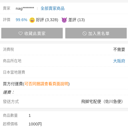
賣家
nag********
全部賣家商品
評價
99.6%
好評 (3,328)
差評 (13)
收藏此賣家
加入黑名單
消費稅
不需要
商品所在地
大阪府
日本當地運費
買方付運費(
可否同捆請查看頁面說明
)
運費：
發送方式
飛脚宅配便（佐川急便）
商品數量
1
起標價格
1000円