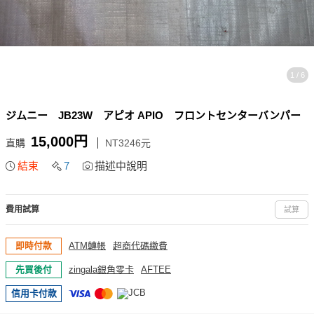
1 / 6
ジムニー JB23W アピオ APIO フロントセンターバンパー
15,000円
直購
NT3246元
結束
7
描述中說明
費用試算
試算
即時付款
ATM轉帳
超商代碼繳費
先買後付
zingala銀角零卡
AFTEE
信用卡付款