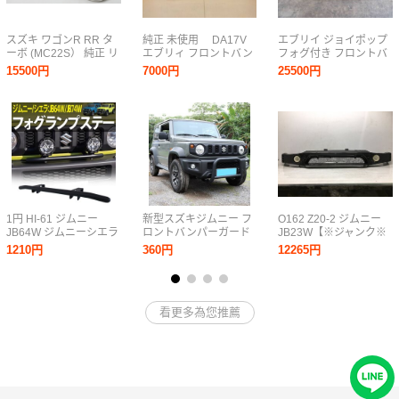
スズキ ワゴンR RR タ
純正 未使用 DA17V
エブリイ ジョイポップ
ーボ (MC22S） 純正 リ
エブリィ フロントバン
フォグ付き フロントバ
ップスポイラー クー
パー 71711-64P0 シル
ンパー DE51V 1994年
15500円
7000円
25500円
ルベージュメタリック
バー EVERY
26U 67 RTK671519SZ
ZA4
1円 HI-61 ジムニー
新型スズキジムニー フ
O162 Z20-2 ジムニー
JB64W ジムニーシエラ
ロントバンパーガード
JB23W【※ジャンク※
JB74W フォグランプス
JB64 JB74 フロントバ
社外 フロントバンパー
1210円
360円
12265円
テー フォグランプブラ
ンパー グリルガード ス
メーカー? ブラック系
ケット 外装 ドレスアッ
チール 専用設計 外装パ
FRP製 フォグ付】
プ パーツ オフロード
ーツ ノードリル ブラッ
スズキ
ク
看更多為您推薦