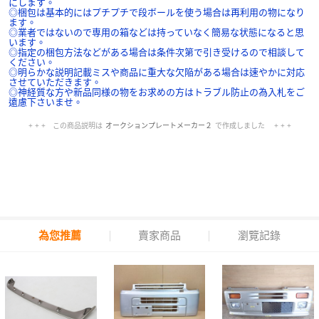
にします。
◎梱包は基本的にはプチプチで段ボールを使う場合は再利用の物になり
ます。
◎業者ではないので専用の箱などは持っていなく簡易な状態になると思
います。
◎指定の梱包方法などがある場合は条件次第で引き受けるので相談して
ください。
◎明らかな説明記載ミスや商品に重大な欠陥がある場合は速やかに対応
させていただきます。
◎神経質な方や新品同様の物をお求めの方はトラブル防止の為入札をご
遠慮下さいませ。
+ + + この商品説明は
オークションプレートメーカー２
で作成しました + + +
No.217.002.002
為您推薦
賣家商品
瀏覽記錄