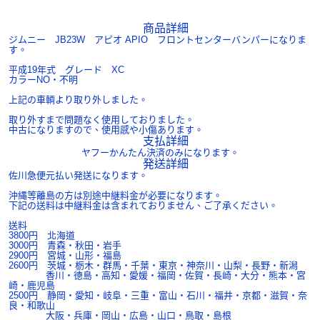
商品詳細
ジムニー JB23W アピオ APIO フロントセンターバンパーになりま
す。
平成19年式 グレード XC
カラーNO・不明
上記の車輌より取り外しました。
取り外すまで問題なく使用しておりました。
中古になりますので、使用感や小傷あります。
支払詳細
ヤフーかんたん決済のみになります。
発送詳細
佐川急便元払い発送になります。
沖縄等離島の方は別途中継料金が必要になります。
下記の送料は中継料金は含まれておりません、ご了承ください。
送料
3800円 北海道
3000円 青森・秋田・岩手
2900円 宮城・山形・福島
2600円 茨城・栃木・群馬・千葉・東京・神奈川・山梨・長野・新潟
香川・徳島・高知・愛媛・福岡・佐賀・長崎・大分・熊本・宮
崎・鹿児島
2500円 静岡・愛知・岐阜・三重・富山・石川・福井・京都・滋賀・奈
良・和歌山
大阪・兵庫・岡山・広島・山口・鳥取・島根