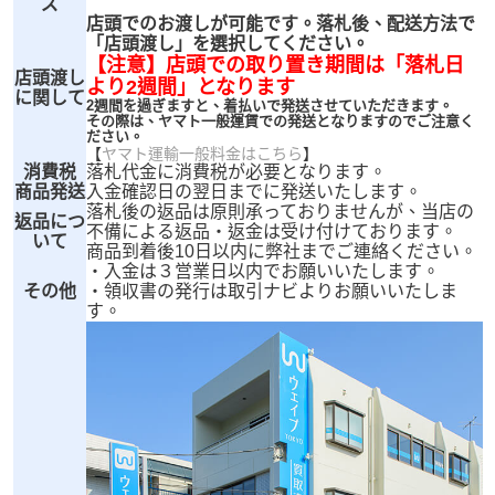
ズ
店頭でのお渡しが可能です。落札後、配送方法で
「店頭渡し」を選択してください。
【注意】店頭での取り置き期間は「落札日
店頭渡し
より2週間」となります
に関して
2週間を過ぎますと、着払いで発送させていただきます。
その際は、ヤマト一般運賃での発送となりますのでご注意く
ださい。
【
ヤマト運輸一般料金はこちら
】
消費税
落札代金に消費税が必要となります。
商品発送
入金確認日の翌日までに発送いたします。
落札後の返品は原則承っておりませんが、当店の
返品につ
不備による返品・返金は受け付けております。
いて
商品到着後10日以内に弊社までご連絡ください。
・入金は３営業日以内でお願いいたします。
その他
・領収書の発行は取引ナビよりお願いいたしま
す。