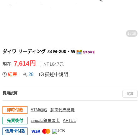
1 / 10
ダイワ リーディング 73 M-200・W
7,614円
現在
NT1647元
結束
28
描述中說明
費用試算
試算
即時付款
ATM轉帳
超商代碼繳費
先買後付
zingala銀角零卡
AFTEE
信用卡付款