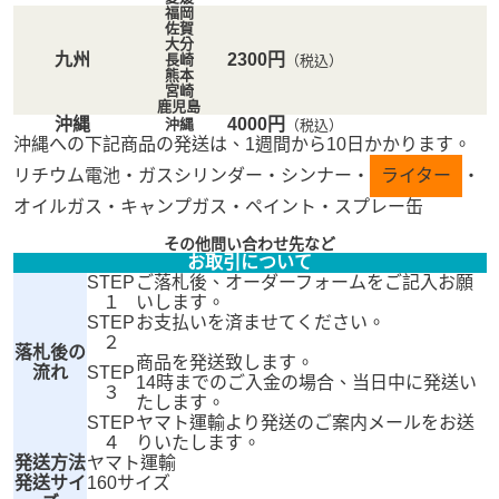
福岡
佐賀
大分
九州
2300円
長崎
（税込）
熊本
宮崎
鹿児島
沖縄
4000円
沖縄
（税込）
沖縄への下記商品の発送は、1週間から10日かかります。
リチウム電池・ガスシリンダー・シンナー・
ライター
・
オイルガス・キャンプガス・ペイント・スプレー缶
その他問い合わせ先など
お取引について
STEP
ご落札後、オーダーフォームをご記入お願
１
いします。
STEP
お支払いを済ませてください。
２
落札後の
商品を発送致します。
流れ
STEP
14時までのご入金の場合、当日中に発送い
３
たします。
STEP
ヤマト運輸より発送のご案内メールをお送
４
りいたします。
発送方法
ヤマト運輸
発送サイ
160サイズ