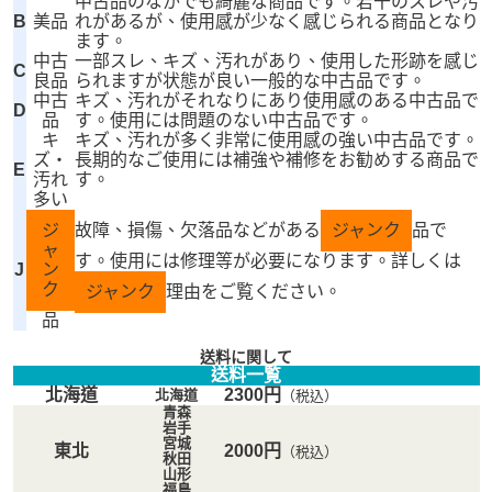
中古品のなかでも綺麗な商品です。若干のスレや汚
B
美品
れがあるが、使用感が少なく感じられる商品となり
ます。
中古
一部スレ、キズ、汚れがあり、使用した形跡を感じ
C
良品
られますが状態が良い一般的な中古品です。
中古
キズ、汚れがそれなりにあり使用感のある中古品で
D
品
す。使用には問題のない中古品です。
キ
キズ、汚れが多く非常に使用感の強い中古品です。
ズ・
長期的なご使用には補強や補修をお勧めする商品で
E
汚れ
す。
多い
ジ
故障、損傷、欠落品などがある
ジャンク
品で
ャ
す。使用には修理等が必要になります。詳しくは
J
ン
ク
ジャンク
理由をご覧ください。
品
送料に関して
送料一覧
北海道
2300円
北海道
（税込）
青森
岩手
宮城
東北
2000円
（税込）
秋田
山形
福島