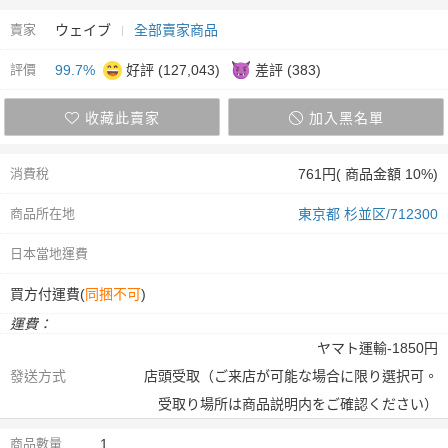
賣家
ウェイブ
全部賣家商品
評價
99.7%
好評 (127,043)
差評 (383)
收藏此賣家
加入黑名單
消費稅
761円( 商品金額 10%)
商品所在地
東京都 杉並区/712300
日本當地運費
買方付運費(
同捆不可
)
運費：
ヤマト運輸-1850円
發送方式
店頭受取（ご来店が可能な場合に限り選択可。
受取り場所は商品説明内をご確認ください）
商品數量
1