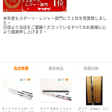
本年度もスポーツ・レジャー部門にて１位を受賞致しまし
た。
日頃より当店をご愛顧くださっているすべてのお客様に心
より感謝申し上げます。
為您推薦
賣家商品
瀏覽記錄
ダイワ アナリスター ラ
ダイワ 手持ち ヒラメ V
ダイワ DAIWA キス