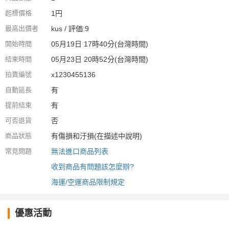
起標價格
1円
最高出價者
kus / 評価:9
開始時間
05月19日 17時40分(台灣時間)
結束時間
05月23日 20時52分(台灣時間)
拍賣編號
x1230455136
自動延長
有
提前結束
有
可否退貨
否
商品狀態
有傷損和汙損(在描述中說明)
常見問題
無法進口商品列表
收到商品有問題該怎麼辦?
海運/空運商品限制規定
優惠活動