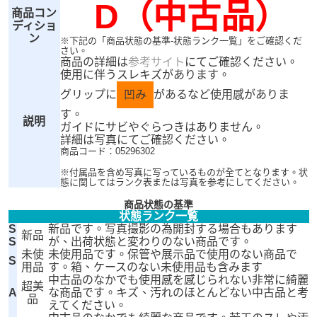
D（中古品）
商品コン
ディショ
ン
※下記の「商品状態の基準-状態ランク一覧」をご確認くだ
さい。
商品の詳細は
参考サイト
にてご確認ください。
使用に伴うスレキズがあります。
グリップに
凹み
があるなど使用感がありま
す。
説明
ガイドにサビやぐらつきはありません。
詳細は写真にてご確認ください。
商品コード：05296302
※付属品を含め写真に写っているものが全てとなります。状
態に関してはランク表または写真を参考にしてください。
商品状態の基準
状態ランク一覧
S
新品です。写真撮影の為開封する場合もあります
新品
S
が、出荷状態と変わりのない商品です。
未使
未使用品です。保管や展示品で使用のない商品で
S
用品
す。箱、ケースのない未使用品も含みます
中古品のなかでも使用感を感じられない非常に綺麗
超美
A
な商品です。キズ、汚れのほとんどない中古品と考
品
えてください。