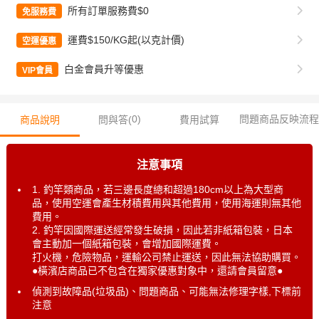
所有訂單服務費$0
免服務費
運費$150/KG起(以克計價)
空運優惠
白金會員升等優惠
VIP會員
0
)
問題商品反映流程
商品說明
問與答(
費用試算
注意事項
1. 釣竿類商品，若三邊長度總和超過180cm以上為大型商
品，使用空運會產生材積費用與其他費用，使用海運則無其他
費用。
2. 釣竿因國際運送經常發生破損，因此若非紙箱包裝，日本
會主動加一個紙箱包裝，會增加國際運費。
打火機，危險物品，運輸公司禁止運送，因此無法協助購買。
●橫濱店商品已不包含在獨家優惠對象中，還請會員留意●
偵測到故障品(垃圾品)、問題商品、可能無法修理字樣,下標前
注意