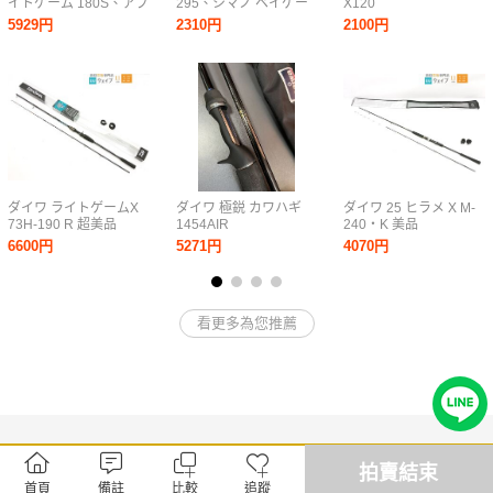
イトゲーム 180S、アブ
295、シマノ ベイゲー
X120
ガルシア 黒船 1853 ラ
ム I ヒラメ 295 計2本セ
5929円
2310円
2100円
イト五目 胴調子 6：4
ット 未使用品
KLTC-64/190ML 等 計3
点
ダイワ ライトゲームX
ダイワ 極鋭 カワハギ
ダイワ 25 ヒラメ X M-
73H-190 R 超美品
1454AIR
240・K 美品
6600円
5271円
4070円
看更多為您推薦
拍賣結束
首頁
備註
比較
追蹤