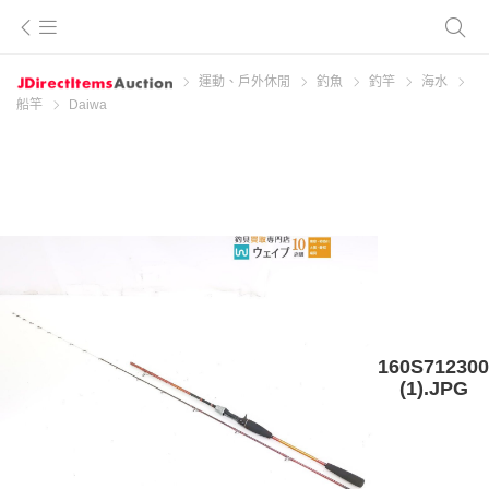
運動、戶外休閒
釣魚
釣竿
海水
船竿
Daiwa
160S712300
(1).JPG