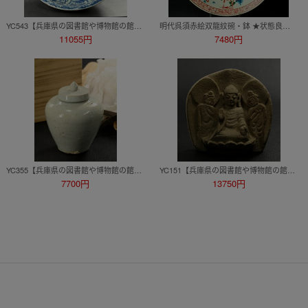
YC543【兵庫県の図書館や博物館の館長を歴任された歴史研究家遺族委託品】中国明時代彰州窯 呉須絵大皿 優品伝来品
明代呉須赤絵双龍紋碗・鉢 ★状態良【YB】中国古玩骨董26Y580-
11055円
7480円
YC355【兵庫県の図書館や博物館の館長を歴任された歴史研究家遺族委託品】韓国李朝時代 白磁 蓋付小壷 希少品 薬壷
YC151【兵庫県の図書館や博物館の館長を歴任された歴史研究家遺族委託品】伝 韓国高麗李朝仏教美術 石仏漢音
7700円
13750円