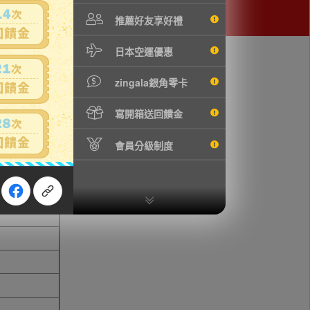
推薦好友享好禮
日本空運優惠
zingala銀角零卡
寫開箱送回饋金
會員分級制度