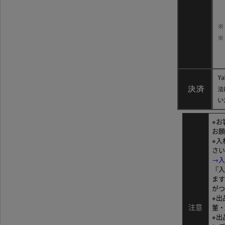
※お
お願
※入
さい
→入
『入
ます
がつ
※出
注意
董・
※出