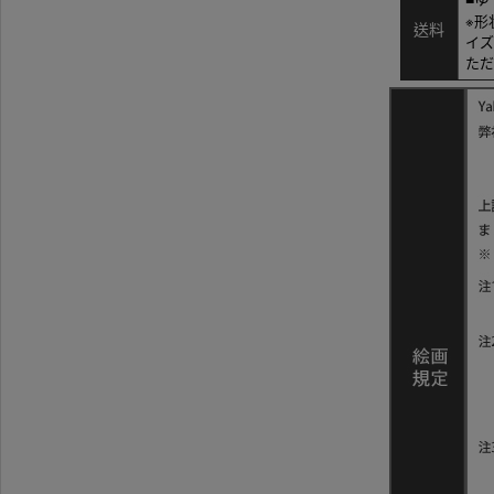
※形
送料
イズ
ただ