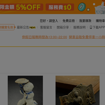
您好，
請登入
免費註冊
我要匯款
購物車
網購實名制
最新公告
客服留言
開箱分享
服務說明
下載APP
例假日服務時間為13:00~22:00
開車自取免費停車一小時