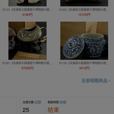
YC131【兵庫県の図書館や博物館の館長を歴任された歴史研究家遺族委託品】江戸時代 古平戸焼 唐子置物 優品
YC300【兵庫県の図書館や博物館の館長を歴任された歴史研究家遺族委託品】伝 中国隋時代 三尊仏像 板仏陶仏 優品
4180円
12100円
YC301【兵庫県の図書館や博物館の館長を歴任された歴史研究家遺族委託品】韓国李朝時代 鶏龍山 珍品の絵刷毛目歪み壷 唐木台座
YC130【兵庫県の図書館や博物館の館長を歴任された歴史研究家遺族委託品】中国美術 中国清朝時代 染付線描蓋付壷
57200円
3410円
全部相關商品
記錄
詳細
出價次數
剩餘時間
25
結束