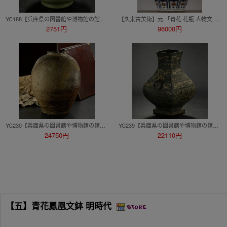
YC188【兵庫県の図書館や博物館の館長を歴任された歴史研究家遺族委託品】中国美術 明時代 天龍寺青磁壷 伝来品
【久米古美術】元 「青花 花瓶 人物文 透彫 蓋付壺 重量3685g 壷 」 粉彩 蓋碗 花瓶 花器 窯変釉 瓶 粉彩 陶磁器 古美術 時代物 壷 壺
2751円
96000円
YC230【兵庫県の図書館や博物館の館長を歴任された歴史研究家遺族委託品】15世紀室町時代前期 美しい火色焼肌の勇ましい信楽大壷
YC239【兵庫県の図書館や博物館の館長を歴任された歴史研究家遺族委託品】古代中国青銅器銀象嵌饕餮文瓶 中国美術品唐物伝来品
24750円
22110円
【五】青花鳳凰文鉢 明時代