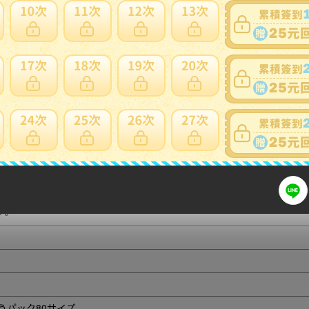
細問題說明請使用商品問與答
商品説明
鳳凰文鉢 明時代
15.5cm 高9cm 重量449g
寸法に若干の誤差が生じます。ご承知下さい。
好。
うパック80サイズ