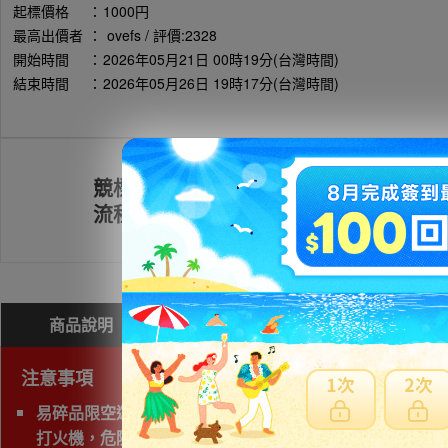
起標價格
：
1000円
最高出價者
：
ovefs / 評價:2328
開始時間
：
2026年05月21日 00時19分(台灣時間)
結束時間
：
2026年05月26日 19時17分(台灣時間)
競標
註冊會員
流程
商品說明
問與答(
0
)
費用試算
注意事項
易碎品限空運，非易碎品可使用海運。
打火機，危險物品，運輸公司禁止運送，因此無法協助購