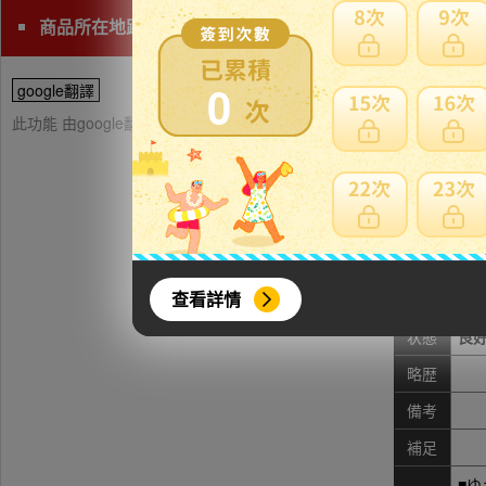
商品所在地距離海外收貨處(神奈川)較遠，請注意日本運費
0
google翻譯
此功能 由google翻譯提供參考，樂淘不保證翻譯內容之正確性，詳
品名
青花
直径
寸法
查看詳情
※
状態
良
略歴
備考
補足
■ゆ