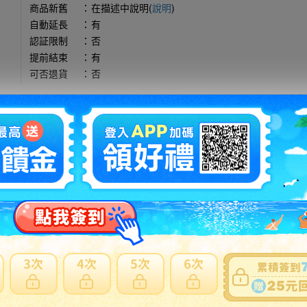
商品新舊
：
在描述中說明(
說明
)
自動延長
：
有
認証限制
：
否
提前結束
：
有
可否退貨
：
否
出價競標
得標填寫委託單
問題商品反映流程
買。