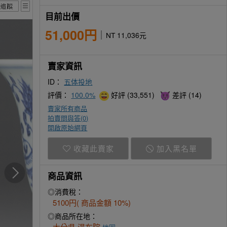
目前出價
51,000円
NT 11,036元
賣家資訊
ID：
五体投地
評價：
100.0%
好評 (33,551)
差評 (14)
賣家所有商品
拍賣問與答(
0
)
開啟原始網頁
收藏此賣家
加入黑名單
商品資訊
◎消費稅：
5100円( 商品金額 10%)
◎商品所在地：
大分県 湯布院