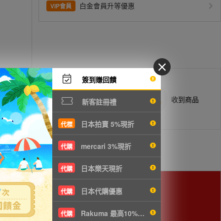
白金會員升等優惠
VIP會員
簽到賺回饋
商品抵台通知出貨
收到商品
新客註冊禮
日本拍賣 5%現折
代標
mercari 3%現折
代購
日本樂天現折
代購
日本代購優惠
代購
Rakuma 最高10%現折
代購