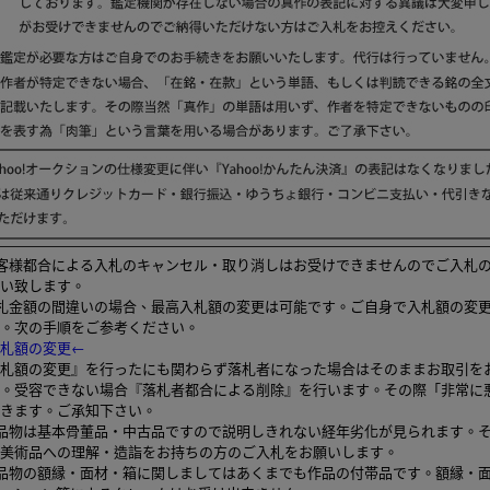
客様都合による入札のキャンセル・取り消しはお受けできませんのでご入札
い致します。
札金額の間違いの場合、最高入札額の変更は可能です。ご自身で入札額の変
。次の手順をご参考ください。
札額の変更←
札額の変更』を行ったにも関わらず落札者になった場合はそのままお取引を
。受容できない場合『落札者都合による削除』を行います。その際「非常に
きます。ご承知下さい。
品物は基本骨董品・中古品ですので説明しきれない経年劣化が見られます。
美術品への理解・造詣をお持ちの方のご入札をお願いします。
品物の額縁・面材・箱に関しましてはあくまでも作品の付帯品です。額縁・