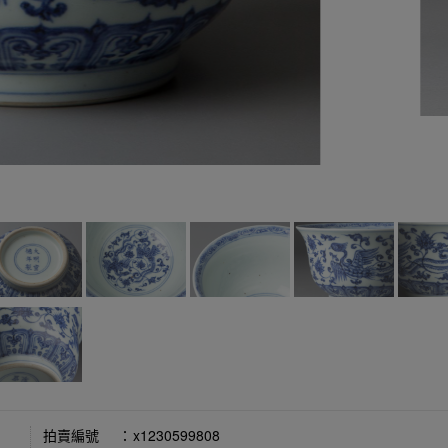
拍賣編號
：
x1230599808