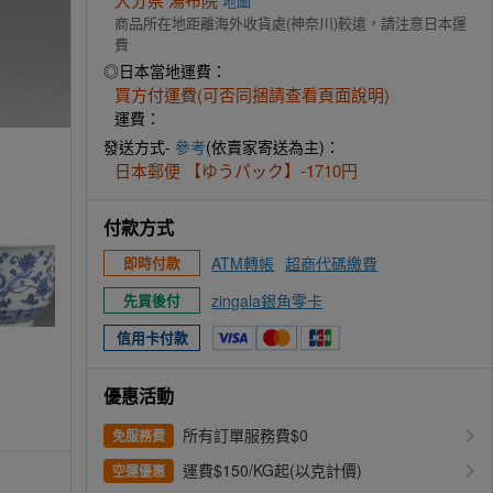
地圖
商品所在地距離海外收貨處(神奈川)較遠，請注意日本運
費
◎日本當地運費：
買方付運費(可否同捆請查看頁面說明)
運費：
發送方式-
參考
(依賣家寄送為主)：
日本郵便 【ゆうパック】-1710円
付款方式
ATM轉帳
超商代碼繳費
即時付款
zingala銀角零卡
先買後付
信用卡付款
優惠活動
所有訂單服務費$0
免服務費
運費$150/KG起(以克計價)
空運優惠