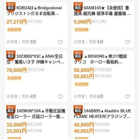
限定
限定
KDB1422▲Bridgestone/
60AM143★【未使用】書
商店
商店
優惠
優惠
ブリジストンだるま自転車
道具 細光鋒 宿浄羊毫 墨龍福 毛
DEKO・アンティークペニーフ
筆 全長約29㎝ 箱付き 水牛角ダ
27,273円
NT5,901
5,000円
NT1,082
ァージングディスプレイ
ルマ？ 羊毛筆 書道筆 習字筆 文
免服務費
房具
免服務費
出價
0
|
剩餘
3日
出價
0
|
剩餘
6日
限定
限定
1023B02*03C▲ANA/全日
▲80SK940▲希少!!戦前
商店
商店
優惠
優惠
空・鷲尾いさ子 沖縄キャンペー
グリコ ホーロー看板約
ンポスター・73cm×103cm・大
30×46cm 琺瑯 昭和レトロ
70,000円
NT15,148
50,000円
NT10,820
判・コレクション
当時物 両面 榮養菓子 一粒
50,001円
NT10,820
免服務費
三百メートル
免服務費
出價
0
|
剩餘
4日
出價
0
|
剩餘
6日
限定
限定
1429K06*10A▲手動圧延機
14AB895▲Aladdin BLUE
商店
商店
優惠
優惠
彫金ローラー 圧延ローラー彫金
FLAME HEATER/アラジンブル
工具 金属プレス機 歯車 ロール
ーフレイムヒーター15型前期石
15,000円
NT3,246
40,000円
NT8,656
ベンダー
油ストーブ・暖房器具
15,001円
NT3,246
40,001円
NT8,656