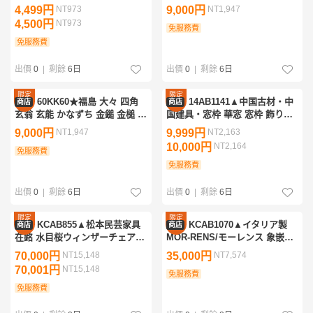
茶碗 共箱 抹茶碗 茶器 陶器 陶芸
ンマー 659g 大工道具 工具
4,499円
NT973
9,000円
NT1,947
伝統工芸 茶陶 茶事 抹茶 骨董
4,500円
NT973
免服務費
免服務費
出價
0
|
剩餘
6日
出價
0
|
剩餘
6日
限定
限定
60KK60★福島 大々 四角
14AB1141▲中国古材・中
商店
商店
優惠
優惠
玄翁 玄能 かなずち 金鎚 金槌 ハ
国建具・窓枠 華窓 窓枠 飾り窓
ンマー 661g 大工道具 工具
扉 門扉 格子 組子 欄間サイズ
9,000円
NT1,947
9,999円
NT2,163
41cm×81cm
10,000円
NT2,164
免服務費
免服務費
出價
0
|
剩餘
6日
出價
0
|
剩餘
6日
限定
限定
KCAB855▲松本民芸家具
KCAB1070▲イタリア製
商店
商店
優惠
優惠
在銘 水目桜ウィンザーチェア・
MOR-RENS/モーレンス 象嵌入
ミズメザクラアンティークダイ
り ライティング ビューロー/
70,000円
NT15,148
35,000円
NT7,574
ニング椅子いすイス@
ライティングデスク チェスト
70,001円
NT15,148
免服務費
免服務費