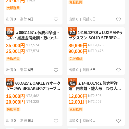
23,001円
NT4,977
ップ
免服務費
免服務費
出價
0
|
剩餘
6日
出價
0
|
剩餘
6日
限定
限定
▲80G1157▲伝統和楽器・
1419L12*8B▲LUXMAN/ラ
商店
商店
優惠
優惠
古い・黒塗金蒔絵胴・鼓/つづ
ックスマン SOLID STEREO
み・時代・検/能狂言舞
INTEGRATED AMPLIFIER L-
35,000円
NT7,574
89,999円
NT19,475
309V プリメインアンプ オーデ
35,001円
NT7,574
90,000円
NT19,476
ィオ機器 音響機器
免服務費
免服務費
出價
0
|
剩餘
6日
出價
0
|
剩餘
6日
限定
限定
60OA27▲OAKLEY/オーク
▲14HD31*R▲熊倉聖祥
商店
商店
優惠
優惠
リーJAW BREAKER/ジョーブレ
造 内裏雛・雛人形 ひな人
イカー限定モデルTour de
形 木目込人形 ひな祭り 御
16,000円
NT3,462
12,000円
NT2,596
France/ツールドフランス2022
雛様 御内裏様 共箱付
20,000円
NT4,328
12,001円
NT2,597
OO9290-7231サングラス
免服務費
免服務費
出價
0
|
剩餘
6日
出價
0
|
剩餘
6日