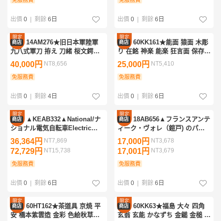
免服務費
免服務費
出價
0
|
剩餘
6日
出價
0
|
剩餘
6日
限定
限定
14AM276★旧日本軍陸軍
60KK161★能面 猿面 木彫
商店
商店
優惠
優惠
九八式軍刀 拵え 刀緒 桜文鍔縁
り 在銘 神楽 能楽 狂言面 保存袋
頭目貫 木製革巻き鞘 時代武具
付 彫刻 色彩 伝統芸能 日本美術
40,000円
NT8,656
25,000円
NT5,410
軍装 武器 刀装具 日本刀 大日本
伝統工芸
帝国軍
免服務費
免服務費
出價
0
|
剩餘
4日
出價
0
|
剩餘
6日
限定
限定
▲KEAB332▲National/ナ
18AB656▲フランスアンテ
商店
商店
優惠
優惠
ショナル電気自転車Electric
ィーク・ヴォレ（鎧戸) のパー
Cycle DG-EC2・日本初未来技
テーション・パーティション
36,364円
NT7,869
17,000円
NT3,678
術遺産国立科学博物館電動自転
72,729円
NT15,738
17,001円
NT3,679
車限定500台限定品
免服務費
免服務費
出價
0
|
剩餘
6日
出價
0
|
剩餘
6日
限定
限定
60HT162★茶道具 京焼 平
60KK63★福島 大々 四角
商店
商店
優惠
優惠
安 橋本紫雲造 金彩 色絵秋草文
玄翁 玄能 かなずち 金鎚 金槌 ハ