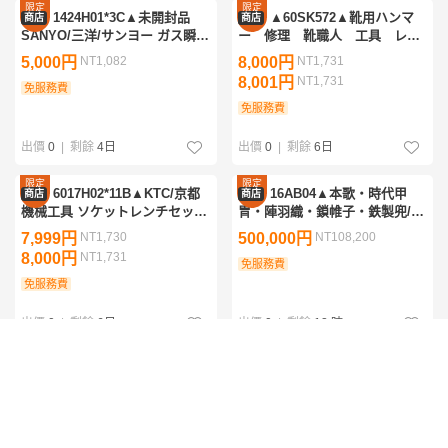
限定
限定
1424H01*3C▲未開封品
▲60SK572▲靴用ハンマ
商店
商店
優惠
優惠
SANYO/三洋/サンヨー ガス瞬間
ー 修理 靴職人 工具 レザ
湯沸器 GB-5M2G 5号 薄型 不完
ークラフト 革 シューハンマ
5,000円
NT1,082
8,000円
NT1,731
全燃焼防止装置付 都市ガス用
ー
8,001円
NT1,731
免服務費
免服務費
出價
0
|
剩餘
4日
出價
0
|
剩餘
6日
限定
限定
6017H02*11B▲KTC/京都
16AB04▲本歌・時代甲
商店
商店
優惠
優惠
機械工具 ソケットレンチセット
冑・陣羽織・鎖帷子・鉄製兜/鎧
No.B310R 工具 ツールBOX 整
甲冑・等身大鎧兜一式 鎧櫃
7,999円
NT1,730
500,000円
NT108,200
備工具 ヴィンテージ
8,000円
NT1,731
免服務費
免服務費
出價
0
|
剩餘
6日
出價
0
|
剩餘
12 時
限定
限定
60AM115★【未使用】書
1025T03*4B▲わじま田谷
商店
商店
優惠
優惠
道具 斑竹 毛筆 全長約32.5㎝ 木
作 輪島 五ツ揃 屠蘇器 田谷漆器
箱付き 書道筆 羊毛筆？水牛角
木製漆器 共箱 伝統工芸 輪島塗
30,000円
NT6,492
14,999円
NT3,245
ダルマ？文房具
金蒔絵 お屠蘇セット
15,000円
NT3,246
免服務費