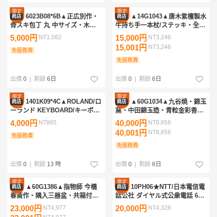
限定
限定
6023B08*6B▲正広別作・
▲14G1043▲唐木紫檀製水
商店
商店
優惠
優惠
骨スキ包丁 丸 中サイズ・木
牛持ち手一本杖/ステッキ・全長
柄・和包丁・調理器具・料理包
約85cm
5,000円
NT1,082
15,000円
NT3,246
丁・職人
15,001円
NT3,246
免服務費
免服務費
出價
0
|
剩餘
6日
出價
0
|
剩餘
6日
限定
限定
1401K09*4C▲ROLAND/ロ
▲60G1034▲九谷焼・錦玉
商店
商店
優惠
優惠
ーランド KEYBOARD/キーボー
窯・中田錦玉造・青粒金彩香炉/
ド CUBE-40 キーボードアンプ
香爐・共箱付
4,000円
NT865
40,000円
NT8,656
CK-40 音響機器
40,001円
NT8,656
免服務費
免服務費
出價
0
|
剩餘
13 時
出價
0
|
剩餘
6日
限定
限定
▲60G1386▲指物師 今橋
10PH06★NTT/日本電信電
商店
商店
優惠
優惠
春斎作・隅入三器盆・共箱付・
話公社 ダイヤル式公衆電話 674-
煎茶道具・四方盆
A1 ピンクの公衆電話 1970年代
23,000円
NT4,977
20,000円
NT4,328
1980年代 電話機 昭和レトロポ