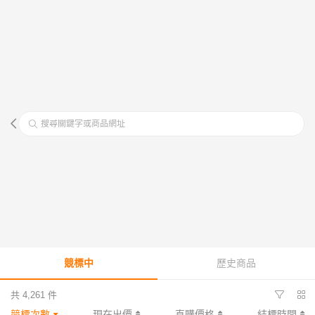
搜尋關鍵字或商品網址
競標中
歷史商品
共 4,261 件
競標次數
現在出價
直購價格
結標時間