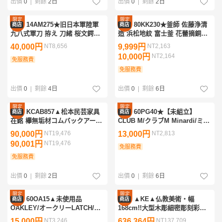
出價
0
|
剩餘
2日
出價
0
|
剩餘
2日
限定
限定
14AM275★旧日本軍陸軍
80KK230★釜師 佐藤浄清
商店
商店
優惠
優惠
九八式軍刀 拵え 刀緒 桜文鍔頭
造 浜松地紋 富士釜 花蕾摘銅蓋
目貫 亀甲文縁 鉄製鞘 木製刃 軍
透かし摘 釜環付 共布共箱付 鉄
40,000円
NT8,656
9,999円
NT2,163
装 刀装具 日本刀 竹光刀 大日本
製 鉄釜 釜道具 茶道具
10,000円
NT2,164
帝国軍
免服務費
免服務費
出價
0
|
剩餘
4日
出價
0
|
剩餘
6日
限定
限定
KCAB857▲松本民芸家具
60PG40★【未組立】
商店
商店
優惠
優惠
在銘 欅無垢材コムバックアーム
CLUB M/クラブM Minardi/ミナ
チェア・けやきアンティークダ
ルディ M192 LAMBORGHINI/ラ
90,000円
NT19,476
13,000円
NT2,813
イニング椅子いすイス@
ンボルギーニ レジン・メタルキ
90,001円
NT19,476
ット ガレージキット
免服務費
免服務費
出價
0
|
剩餘
2日
出價
0
|
剩餘
6日
限定
限定
60OA15▲未使用品
▲KE▲仏教美術・幅
商店
商店
優惠
優惠
OAKLEY/オークリーLATCH/ラ
168cm!!大型木彫細密彫刻彩色
ッチPRIZM/プリズムOO9349-
金彩漆塗経机前卓長方卓・寺院
15,000円
NT3,246
636,364円
NT137,709