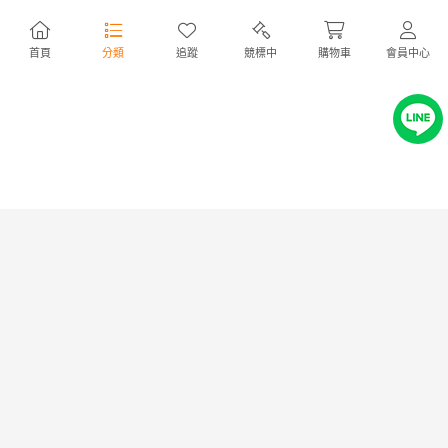
免服務費
出價
0
|
剩餘
12 時
出價
0
|
剩餘
6日
首頁
分類
追蹤
競標中
購物車
會員中心
限定
限定
▲60HD09▲古い着せ替え
2001K10*4C▲Aria/アリア
商店
商店
優惠
優惠
人形 錦風 鬘 江戸 明治
フレットレス エレアコベース
おままごと
アコースティックベース FEB-
10,000円
NT2,164
25,000円
NT5,410
FL/FN S17041507
250,001円
NT54,100
免服務費
免服務費
出價
0
|
剩餘
6日
出價
0
|
剩餘
6日
限定
限定
1411B03*11B▲【未使用】
14AB896▲Aladdin BLUE
商店
商店
優惠
優惠
Rinnai/リンナイ・ガス赤外線ス
FLAME HEATER/アラジンブル
トーブ・R-852PMSⅢ・LPG/プ
ーフレイムヒーター15型？16
21,999円
NT4,760
40,000円
NT8,656
ロパンガス用・木造10畳/コンク
型？石油ストーブ・暖房器具
22,000円
NT4,760
40,001円
NT8,656
リート造14畳
免服務費
免服務費
出價
0
|
剩餘
6日
出價
0
|
剩餘
6日
限定
限定