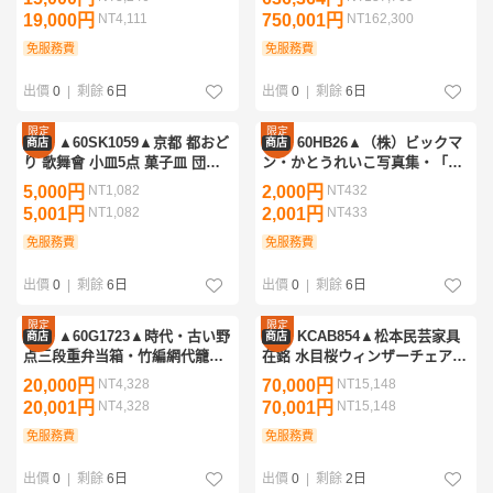
5153サングラス・UV
仏具・暴龍花鳥文
19,000円
NT4,111
750,001円
NT162,300
免服務費
免服務費
出價
0
|
剩餘
6日
出價
0
|
剩餘
6日
限定
限定
▲60SK1059▲京都 都おど
60HB26▲（株）ビックマ
商店
商店
優惠
優惠
り 歌舞會 小皿5点 菓子皿 団子
ン・かとうれいこ写真集・「愛
皿 都をどり 京焼 清水焼
してくださいますか。」・山
5,000円
NT1,082
2,000円
NT432
岸 伸撮影・平成3年6月初版
5,001円
NT1,082
2,001円
NT433
免服務費
免服務費
出價
0
|
剩餘
6日
出價
0
|
剩餘
6日
限定
限定
▲60G1723▲時代・古い野
KCAB854▲松本民芸家具
商店
商店
優惠
優惠
点三段重弁当箱・竹編網代籠
在銘 水目桜ウィンザーチェア・
付・野点籠
ミズメザクラアンティークダイ
20,000円
NT4,328
70,000円
NT15,148
ニング椅子いすイス@
20,001円
NT4,328
70,001円
NT15,148
免服務費
免服務費
出價
0
|
剩餘
6日
出價
0
|
剩餘
2日