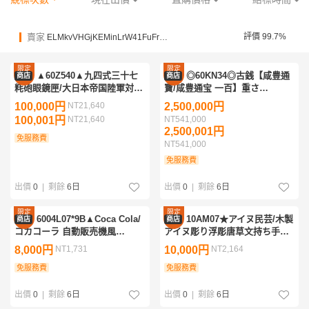
賣家
評價 99.7%
ELMkvVHGjKEMinLrW41FuFr3jMgjQ
限定
限定
▲60Z540▲九四式三十七
◎60KN34◎古銭【咸豊通
商店
商店
優惠
優惠
粍砲眼鏡匣/大日本帝国陸軍対戦
寶/咸豊通宝 一百】重さ
車砲九四式37mm速射砲用?スコ
185.77g 直径7.1cm 厚み
100,000円
NT21,640
2,500,000円
ープ照準器2.5×13°・木箱/ケー
7.9mm・穴銭/絵銭/中国古銭/清
100,001円
NT21,640
NT541,000
ス
朝銭/宝福局
2,500,001円
免服務費
NT541,000
免服務費
出價
0
|
剩餘
6日
出價
0
|
剩餘
6日
限定
限定
6004L07*9B▲Coca Cola/
10AM07★アイヌ民芸/木製
商店
商店
優惠
優惠
コカコーラ 自動販売機風
アイヌ彫り浮彫唐草文持ち手付
AM/FM ラジオ インテリア雑貨
き 角盆 トレイ/トレー/プレート
8,000円
NT1,731
10,000円
NT2,164
置物 ヴィンテージ レトロ グッ
運び盆 茶道具 ティーセット ア
ズ
免服務費
ンティーク
免服務費
出價
0
|
剩餘
6日
出價
0
|
剩餘
6日