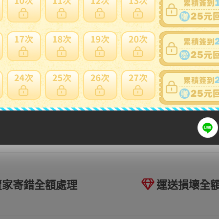
匿名回饋此意見
賣家寄錯全額處理
運送損壞全