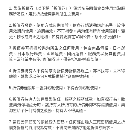
1. 樂淘折價券（以下稱「折價券」）係樂淘為回饋會員使用樂淘服
務所贈送，用於折抵使用樂淘所生之費用。
2.折價券發送、使用方式及期限等，依各行銷活動規定為準，於使
用效期前使用，逾期無效，不再補發。樂淘保有所有使用限制、變
更、修改或終止之權利，如有變更將在官網公告，恕不另行通知。
3.折價券可折抵於樂淘所生之任何費用，包含商品價格、日本運
費、日本銀行匯費、國際運費、國內運費、服務費以及其他費用
等。當訂單中有使用折價券時，優先抵扣服務費部份。
4.折價券持有人不得請求將折價券折換為現金，亦不找零，且不得
轉讓、轉售或以任何方式提供其他會員帳號使用。
5.折價券僅限單一會員帳號使用，不得合併帳號使用。
6.折價券持有人如違反樂淘任一服務之服務條款，如棄標行為，致
遭樂淘停權處分時，該持有人所持有的折價券即不得繼續使用，樂
淘無給予任何補償之義務，持有人不得異議。
7.請妥善保管您的帳號登入密碼。任何經由輸入正確密碼使用之折
價券折抵的費用視為有效，不得向樂淘請求退還折價券請求。