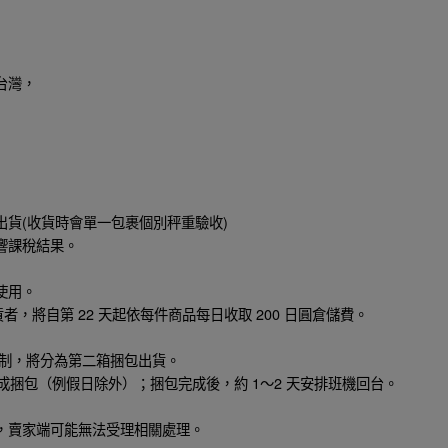
台灣，
貨(收貨時會單一包裹個別秤重驗收)
響課稅結果。
使用。
，將自第 22 天起依每件商品每日收取 200 日圓倉儲費。
尺寸限制，將分為第二箱捆包出貨。
完成捆包（例假日除外）；捆包完成後，約 1～2 天安排班機回台。
，賣家端可能無法受理相關處理。