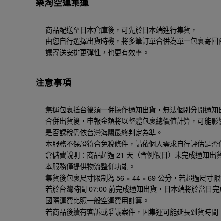
樂淘空運集運
商品配送至日本倉庫後，可先於日本端進行集貨，
由您自行選擇出貨時機，將多筆訂單合併為單一包裹寄回
讓寄送安排更彈性，也更有效率。
注意事項
集運包裹抵台後須一併操作通知出貨，無法個別分開通知出
合併出貨後，申報金額將以整體包裹總價值計算，可能影
是否課稅仍依台灣海關最終判定為準。
本服務不保證符合免稅條件，請依個人需求自行評估是否
倉儲費說明：商品超過 21 天（含例假日）未完成通知出貨者
本服務僅提供物流整併功能。
集貨後包裹尺寸限制為 56 × 44 × 69 公分，若超過
若於台灣時間 07:00 前完成通知出貨，日本端將於當日
國際運費比照一般空運費用計算。
若商品後續有客訴或爭議案件，因集運可能延長到貨時間