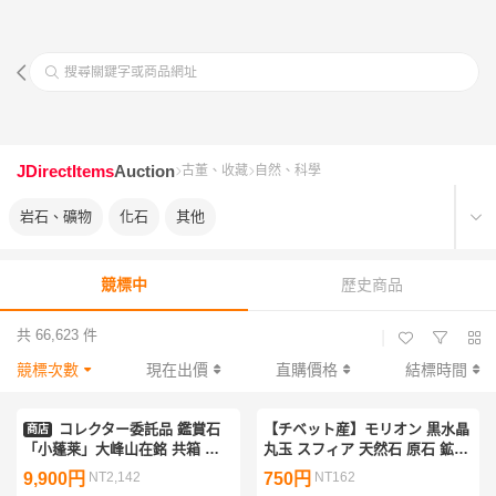
搜尋關鍵字或商品網址
JDirectItems
Auction
古董、收藏
自然、科學
岩石、礦物
化石
其他
競標中
歷史商品
共 66,623 件
|
競標次數
現在出價
直購價格
結標時間
コレクター委託品 鑑賞石
【チベット産】モリオン 黒水晶
商店
「小蓬莱」大峰山在銘 共箱 唐
丸玉 スフィア 天然石 原石 鉱物
木台 滝石 遠山石 水石 盆石 天然
鉱物標本 標本 鉱石 石
9,900円
NT2,142
750円
NT162
石 自然石 安倍川石 古谷石 貴船