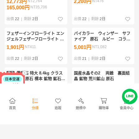
12,773円
NT2,764
2,200円
NT476
165,000円
NT35,706
出價
22
|
剩餘
2日
出價
22
|
剩餘
2日
フェザーインフローライト エン
バイカラー ウィンザー サフ
ジェルフェザーフローライト フ
ァイア 原石 ルビー コラン
ローライト ポリッシュ 蛍石 蛍
ダム Sapphire 鉱物標本 外
1,901円
NT411
5,001円
NT1,082
光 天然石 原石 鉱物 標本 鉱石
国産鉱物 蛍光鉱物
石
出價
22
|
剩餘
2日
出價
21
|
剩餘
2日
鑑賞石 特大 8.4kg クラス
国産水晶その2 両錐 裏面結
商店
ター 結晶 原石 標本 鉱物 鉱石
晶 鉱物 荒川鉱山 原石
天然石 自然石 観賞石 玉石 検索)
5,060円
NT1,094
4,800円
NT1,038
水晶クォーツ 54
出價
21
|
剩餘
4日
出價
21
|
剩餘
2日
首頁
分類
追蹤
競標中
購物車
會員中心
【三共生】フローライト＆クォ
緑玉髄 611g クリソプレーズ原
ーツ＆ロードクロサイト 蛍石
石 超高透過 オーストラリア翡
水晶 菱マンガン鉱 原石 鉱物 標
翠 クィーンズランド翡翠 ヒス
5,805円
NT1,256
4,900円
NT1,060
本 天然石
イ 翡翠 鉱石 標本 天然石
出價
19
|
剩餘
2日
出價
19
|
剩餘
1日