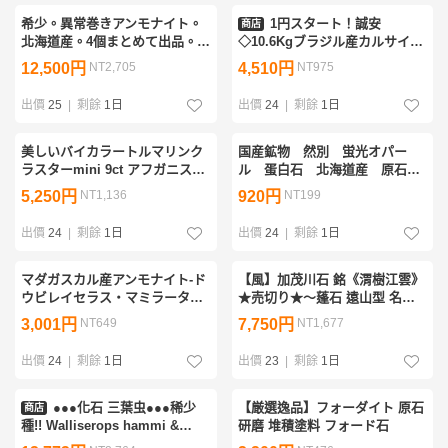
希少。異常巻きアンモナイト。
1円スタート！誠安
商店
北海道産。4個まとめて出品。ノ
◇10.6Kgブラジル産カルサイト
ジュール総重量2.1kg。クリーニ
アメジストドーム[T611-10600]
12,500円
NT2,705
4,510円
NT975
ングお楽しみ下さい。
出價
25
|
剩餘
1日
出價
24
|
剩餘
1日
美しいバイカラートルマリンク
国産鉱物 然別 蛍光オパー
ラスターmini 9ct アフガニスタ
ル 蛋白石 北海道産 原石
ン パプロック鉱山産 ピンクグ
標本 鉱物
5,250円
NT1,136
920円
NT199
リーン トルマリン 天然石 鉱石
原石
出價
24
|
剩餘
1日
出價
24
|
剩餘
1日
マダガスカル産アンモナイト-ド
【風】加茂川石 銘《渭樹江雲》
ウビレイセラス・マミラータム
★売切り★〜蓬石 遠山型 名工
（Douvilleiceras
原田氏台座 共箱 共布〜水石 盆
3,001円
NT649
7,750円
NT1,677
mammilatum）208g 9.0cm 中
栽 盆石 水盤 鉢 卓 花台 李朝 骨
サイズ
董 古美術
出價
24
|
剩餘
1日
出價
23
|
剩餘
1日
●●●化石 三葉虫●●●稀少
【厳選逸品】フォーダイト 原石
商店
種!! Walliserops hammi &
研磨 堆積塗料 フォード石
Hollardops コンビ!!●