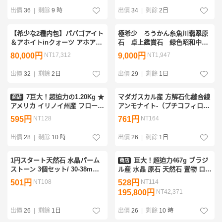
石 盆栽 4398pbfzN
出價
36
|
剩餘
9 時
出價
34
|
剩餘
2日
【希少な2種内包】パパゴアイト
極希少 ろうかん糸魚川翡翠原
＆アホイトinクォーツ アホアイ
石 卓上鑑賞石 緑色昭和中期
ト アホー石 パパゴ石入り水晶
大名品
80,000円
NT17,312
9,000円
NT1,947
原石 鉱物 標本 天然石
出價
32
|
剩餘
2日
出價
29
|
剩餘
1日
7巨大！超迫力の1.20Kg ★
マダガスカル産 方解石化縫合線
商店
アメリカ イリノイ州産 フロー
アンモナイト-（プチコフィロセ
ライト 原石 天然石 置物 水晶 蛍
ラス）格安 214g 8.5cm 1円スタ
595円
NT128
761円
NT164
石 鑑賞石 パワーストーン 鉱物
ート チュレア地層産 へそ極美
標本 D572
クリーニング済
出價
28
|
剩餘
10 時
出價
26
|
剩餘
1日
1円スタート天然石 水晶パーム
巨大！超迫力467g ブラジ
商店
ストーン 3個セット/ 30-38mm
ル産 水晶 原石 天然石 置物 ロー
22-30g/ パワーストーン / 石言
ズ水晶 鑑賞石 パワーストーン
501円
NT108
528円
NT114
葉「純粋」4月 誕生石
鉱物 標本 宝石Ｆ155
195,800円
NT42,371
出價
26
|
剩餘
1日
出價
26
|
剩餘
10 時