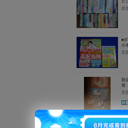
ビ
更
■ダ
の
更
新
冊
更
覚