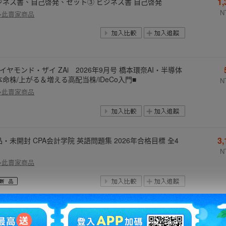
1
ジネス書、自己啓発、セット③ ビジネス書 自己啓発
N
多此賣家商品
イヤモンド・ザイ ZAi 2026年9月号 橋本環奈AI・半導体
本命株/上がる＆増える高配当株/iDeCo入門■
N
多此賣家商品
3
品・未開封 CPA会計学院 英語問題集 2026年合格目標 全4
N
多此賣家商品
悟の磨き方 超訳 吉田松陰 サンクチュアリ出版