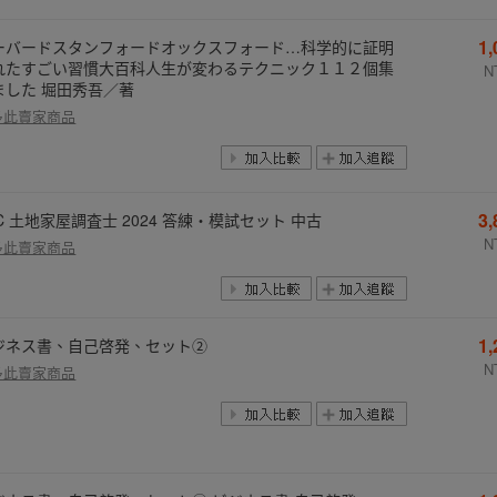
1
ーバードスタンフォードオックスフォード…科学的に証明
れたすごい習慣大百科人生が変わるテクニック１１２個集
N
ました 堀田秀吾／著
多此賣家商品
3
C 土地家屋調査士 2024 答練・模試セット 中古
N
多此賣家商品
1
ジネス書、自己啓発、セット②
N
多此賣家商品