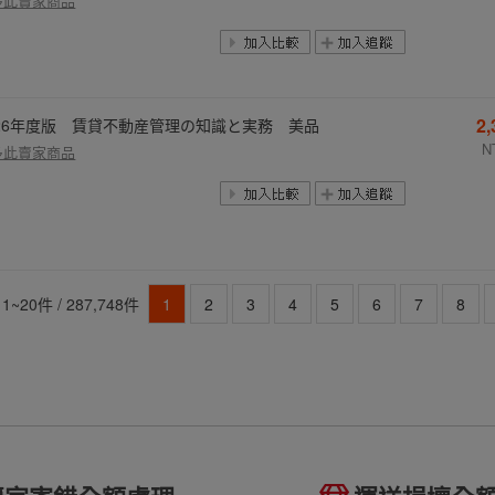
多此賣家商品
2
026年度版 賃貸不動産管理の知識と実務 美品
N
多此賣家商品
1~20件 / 287,748件
1
2
3
4
5
6
7
8