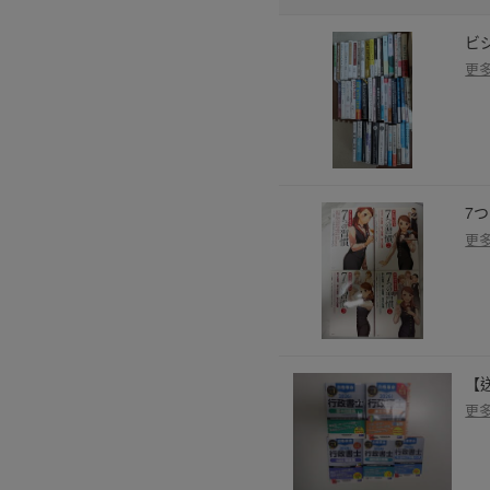
ビ
更
7
更
【
更