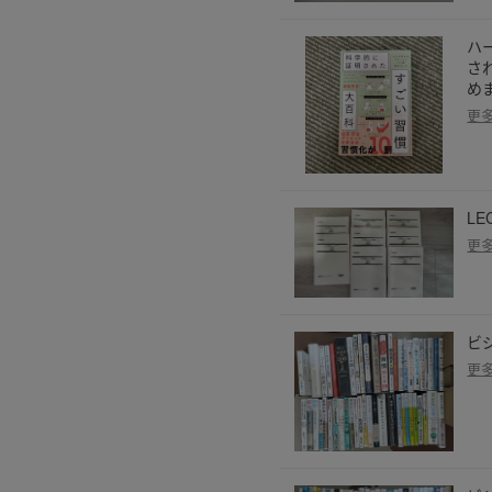
ハ
さ
め
更
LE
更
ビ
更