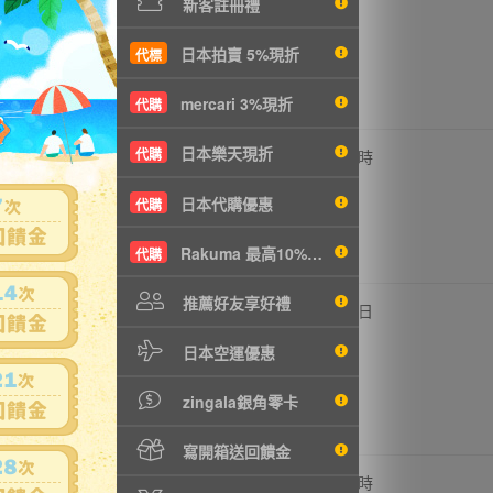
新客註冊禮
T155元
日本拍賣 5%現折
代標
mercari 3%現折
代購
日本樂天現折
,760円
-
代購
5
15 時
T380元
日本代購優惠
代購
Rakuma 最高10%現折
代購
推薦好友享好禮
,300円
-
4
1日
T497元
日本空運優惠
zingala銀角零卡
寫開箱送回饋金
,540円
-
4
16 時