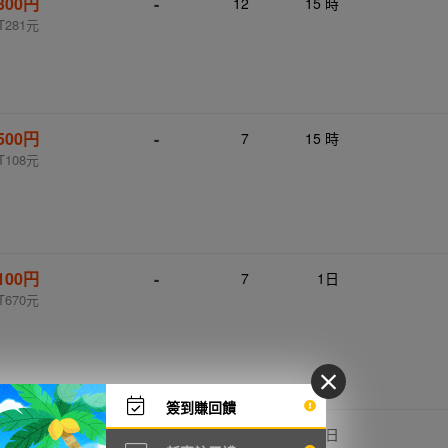
,300円
-
12
15 時
T281元
500円
-
7
15 時
T108元
,100円
-
7
1日
T670元
簽到賺回饋
720円
-
5
1日