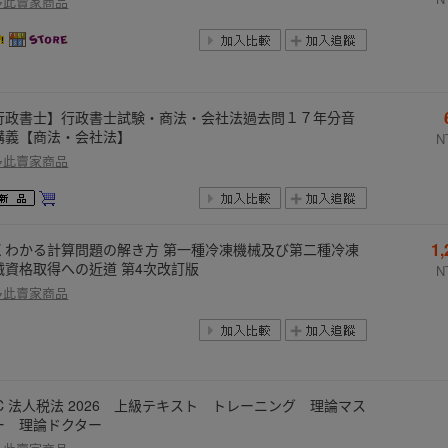
多此賣家商品
行政書士】行政書士試験・商法・会社法過去問１７年分音
講義【商法・会社法】
N
多此賣家商品
1
くわかる計算問題の解き方 第一種冷凍機械及び第二種冷凍
械資格取得への近道 第4次改訂版
N
多此賣家商品
AC 法人税法 2026 上級テキスト トレーニング 理論マス
ー 理論ドクター