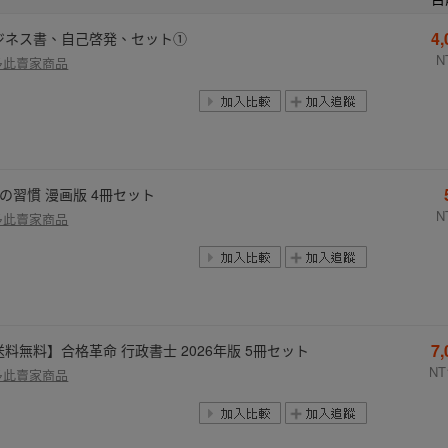
4
ジネス書、自己啓発、セット①
N
多此賣家商品
つの習慣 漫画版 4冊セット
N
多此賣家商品
7
送料無料】合格革命 行政書士 2026年版 5冊セット
NT
多此賣家商品