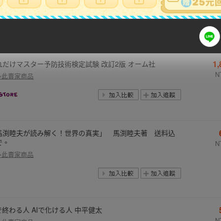
N
多此賣家商品
1
れだけマスター予防技術検定試験 改訂2版 オーム社
N
多此賣家商品
馬渕睦夫が読み解く！世界の真実」 馬渕睦夫著 送料込
で。
N
多此賣家商品
Iで終わる人 AIで化ける人 中平健太
N