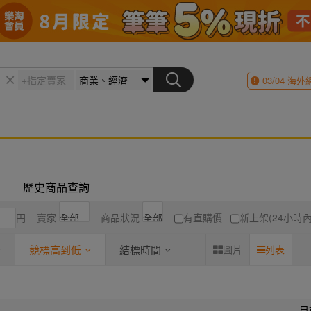
03/04
海外
歷史商品查詢
円
賣家
商品狀況
有直購價
新上架(24小時內
競標高到低
結標時間
圖片
列表
目