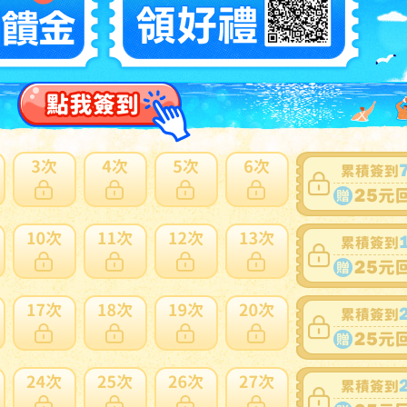
N
多此賣家商品
1
防設備士 第1類 甲種・乙種(令和7年 上巻) 公論出版
N
多此賣家商品
2
貸不動産管理の知識と実務 令和8(2026)年度版
N
多此賣家商品
1
防設備士 第1類 甲種・乙種(令和7年 下巻) 公論出版