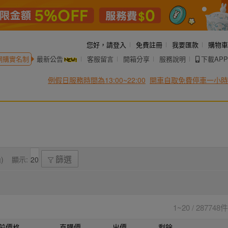
您好，
請登入
免費註冊
我要匯款
購物車
網購實名制
最新公告
客服留言
開箱分享
服務說明
下載APP
例假日服務時間為13:00~22:00
開車自取免費停車一小時
)
顯示:
篩選
1~20 / 287748件
前價格
直購價
出價
剩餘