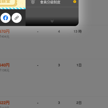
會員分級制度
T333元
,870円
-
4
13 時
T404元
640円
-
3
1日
T138元
522円
-
3
2日
T112元