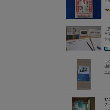
更
【
声
更
よ
機
更
T
タ