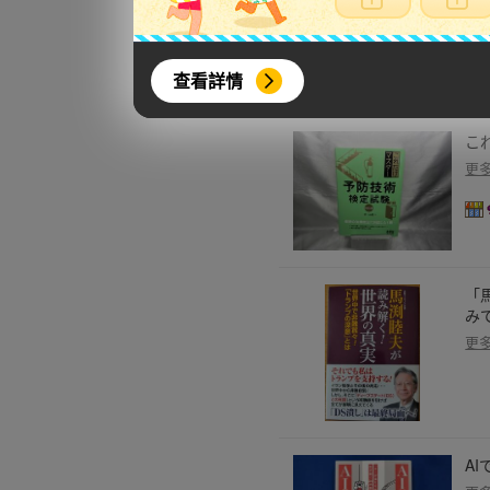
更
查看詳情
こ
更
「
み
更
A