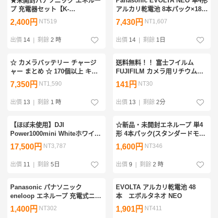
★未開封パナソニック エネルー
Panasonic EVOLTA NEO 単4形
プ 充電器セット【K-
アルカリ乾電池 8本パック×18個
KJ83MCD40】単3形充電池 4本
セット 合計144本
2,400円
NT519
7,430円
NT1,607
付き ＋ 単3形 4本パック(スタン
ダード) BK-3MCD/4H★
出價
14
|
剩餘
2 時
出價
14
|
剩餘
1日
☆ カメラバッテリー チャージ
送料無料！！ 富士フイルム
ャー まとめ ☆ 170個以上 キャ
FUJIFILM カメラ用リチウム電
ノン パナソニック ニコン フジ
池 2CR5 / Panasonic ボタン電
7,350円
NT1,590
141円
NT30
フィルム オリンパス カシオ
池 カメラ リチウム電池 期限切
れ まとめて
出價
13
|
剩餘
1 時
出價
13
|
剩餘
2分
【ほぼ未使用】DJI
☆新品・未開封エネループ 単4
Power1000mini Whiteホワイ
形 4本パック(スタンダードモデ
ト・ポータブル電源
ル) BK-4MCD/4H ２パック
17,500円
NT3,787
1,600円
NT346
出價
11
|
剩餘
5日
出價
9
|
剩餘
2 時
Panasonic パナソニック
EVOLTA アルカリ乾電池 48
eneloop エネループ 充電式ニッ
本 エボルタネオ NEO
ケル水素電池 K-KJ53MCC84 ＠
1,400円
NT302
1,901円
NT411
60(8)