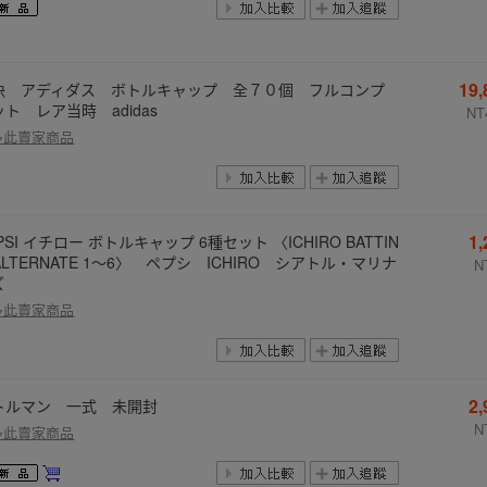
19
決 アディダス ボトルキャップ 全７０個 フルコンプ
ト レア当時 adidas
NT
多此賣家商品
1
PSI イチロー ボトルキャップ 6種セット 〈ICHIRO BATTIN
ALTERNATE 1～6〉 ペプシ ICHIRO シアトル・マリナ
N
ズ
多此賣家商品
2
トルマン 一式 未開封
N
多此賣家商品