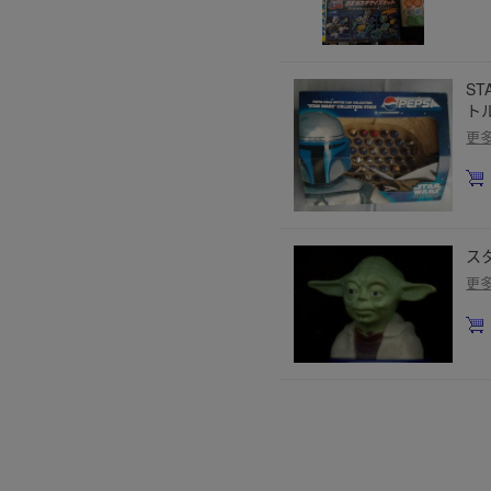
S
ト
更
ス
更