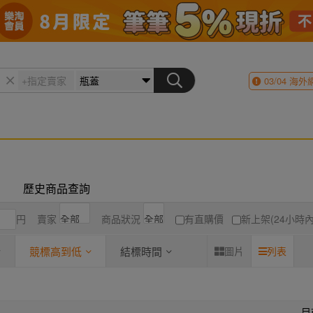
03/04
海外
歷史商品查詢
円
賣家
商品狀況
有直購價
新上架(24小時內
競標高到低
結標時間
圖片
列表
目