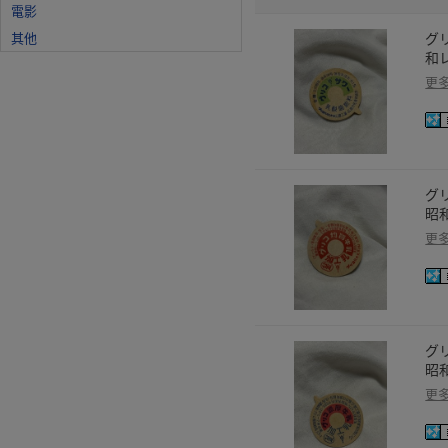
電影
其他
グ
和
更
グ
昭
更
グ
昭
更