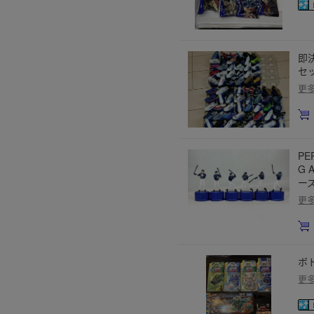
即
セッ
更
PE
G 
ー
更
ボ
更