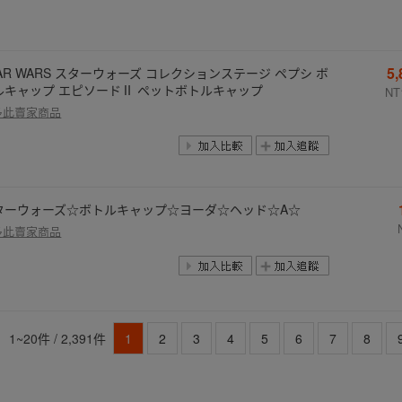
5
TAR WARS スターウォーズ コレクションステージ ペプシ ボ
ルキャップ エピソードⅡ ペットボトルキャップ
NT
多此賣家商品
ターウォーズ☆ボトルキャップ☆ヨーダ☆ヘッド☆A☆
多此賣家商品
1~20件 / 2,391件
1
2
3
4
5
6
7
8