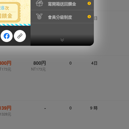
寫開箱送回饋金
會員分級制度
,800円
69,800円
0
1日
5104元
NT15104元
800円
800円
0
4日
T173元
NT173元
,139円
-
0
9 時
1328元