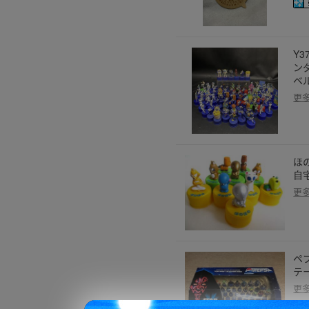
Y
ン
ベ
更
ほ
自
更
ペ
テ
更