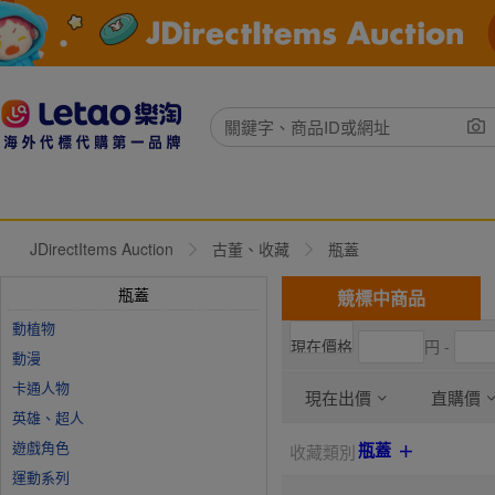
JDirectItems Auction
古董、收藏
瓶蓋
瓶蓋
競標中商品
動植物
円 -
動漫
卡通人物
現在出價
直購價
英雄、超人
遊戲角色
瓶蓋
收藏類別
運動系列