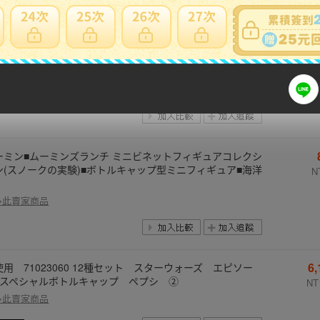
69
ブラントン BLANTONS】ウィスキーキャップ 8個（B・L・
・N・T・O・N:・S）/ キャップスタンド(キャップ台座) セ
NT1
ト
多此賣家商品
ーミン■ムーミンズランチ ミニビネットフィギュアコレクシ
ン(スノークの実験)■ボトルキャップ型ミニフィギュア■海洋
N
多此賣家商品
6
使用 71023060 12種セット スターウォーズ エピソー
I スペシャルボトルキャップ ペプシ ②
NT
多此賣家商品