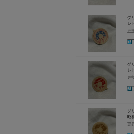
グ
レ
更
グ
レ
更
グ
昭
更