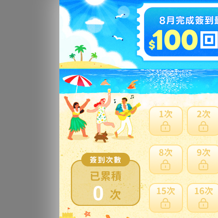
ペ
体S
ま
更
猿の
レ
更
中
ル
0
更