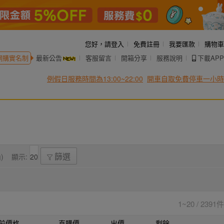
您好，
請登入
免費註冊
我要匯款
購物車
網購實名制
最新公告
客服留言
開箱分享
服務說明
下載APP
例假日服務時間為13:00~22:00
開車自取免費停車一小時
)
顯示:
篩選
1~20 / 2391件
前價格
直購價
出價
剩餘