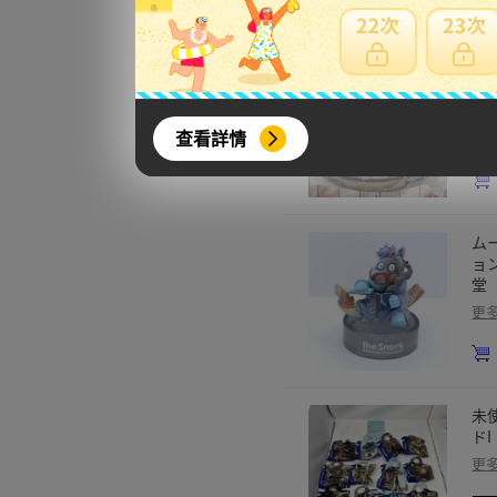
【
A
ッ
查看詳情
更
ム
ョ
堂
更
未
ド
更