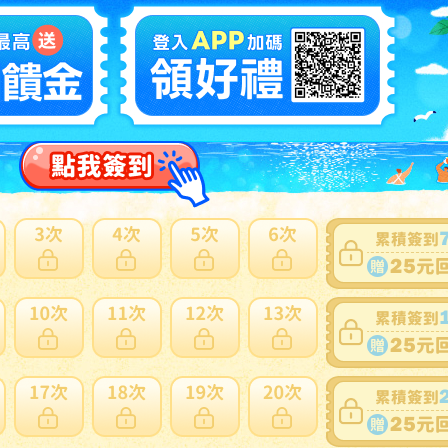
10
プシ/スターウォーズ/ボトルキャップ/AT-ATドライバー.42
ET.PEPSI.star wars絶盤品レア鬼収集.エピソード3.No.30.
NT
とめ売り
多此賣家商品
2
惑星： ペプシ PLANET OF THE APE ボトルキャップ コ
クションステージ NAYA/オクパナ
N
多此賣家商品
古ペットボトルキャップ グレート 「キン肉マン キン肉ボト
マスク争奪戦 ラウンド2」
N
多此賣家商品