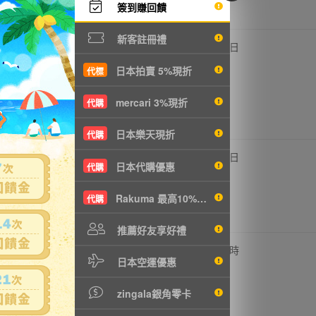
簽到賺回饋
新客註冊禮
,000円
10,000円
0
1日
2164元
NT2164元
日本拍賣 5%現折
代標
mercari 3%現折
代購
日本樂天現折
代購
,200円
2,500円
0
4日
日本代購優惠
代購
T476元
NT541元
Rakuma 最高10%現折
代購
推薦好友享好禮
730円
730円
0
17 時
日本空運優惠
T157元
NT157元
zingala銀角零卡