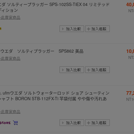
40
ダ ソルティープラッガー SPS-102SS-TiEX 04 リミテッド
ディション
NT
多此賣家商品
10
fmウエダ ソルティプラッガー SPS862 美品
NT
多此賣家商品
77
△ ufmウエダ ソルトウォーターロッド ショア シューティン
ャフト BORON STB-112FX-Ti 竿袋付属 やや傷や汚れあ
NT1
多此賣家商品