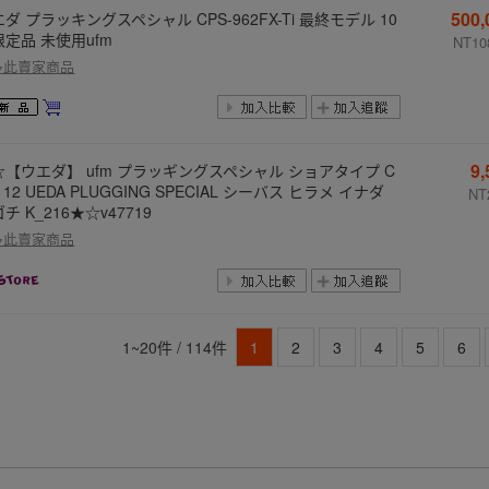
500
ダ プラッキングスペシャル CPS-962FX-Ti 最終モデル 10
限定品 未使用ufm
NT10
多此賣家商品
9
☆【ウエダ】 ufm プラッギングスペシャル ショアタイプ C
112 UEDA PLUGGING SPECIAL シーバス ヒラメ イナダ
NT
チ K_216★☆v47719
多此賣家商品
1~20件 / 114件
1
2
3
4
5
6