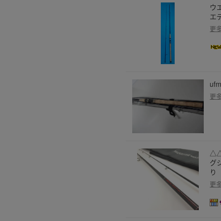
ウエ
エ
更
u
更
△
グシ
り
更