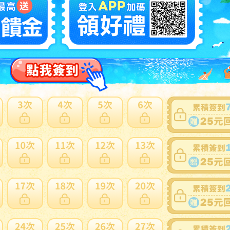
250
o2) ウエダ シューティング シャフト ボロン STB-102EX-Ti
美品 ufm shooting shaft boron
NT5
多此賣家商品
58
エダ プラッキングスペシャル ショアタイプ CPS112 ベイト
用 〇 ／管理AW2800／37
NT1
多此賣家商品
30
希少♪】ufmウエダ ソルティープラッガーボロン 98リミテ
 SPS962EX シーバス
NT
多此賣家商品