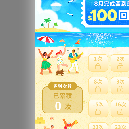
(N
中古
更
ウ
未使
更
【
ッド
更
0