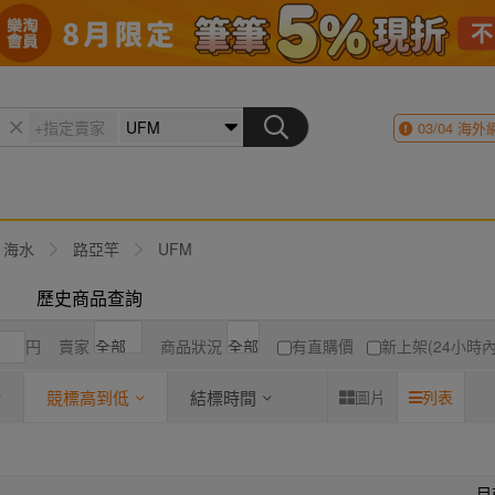
03/04
海外
海水
路亞竿
UFM
歷史商品查詢
円
賣家
商品狀況
有直購價
新上架(24小時內
競標高到低
結標時間
圖片
列表
目