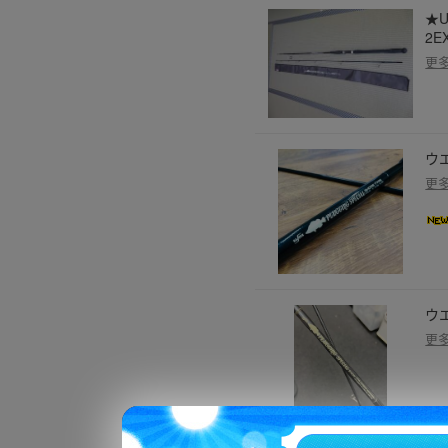
★
2E
更
ウエ
更
ウエ
更