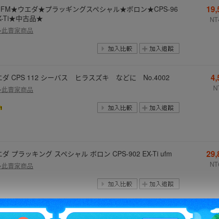
19
UFM★ウエダ★プラッギングスペシャル★ボロン★CPS-96
X-Ti★中古品★
NT
多此賣家商品
4
ダ CPS 112 シーバス ヒラスズキ などに No.4002
N
多此賣家商品
29
ダ プラッキング スペシャル ボロン CPS-902 EX-Ti ufm
NT
多此賣家商品