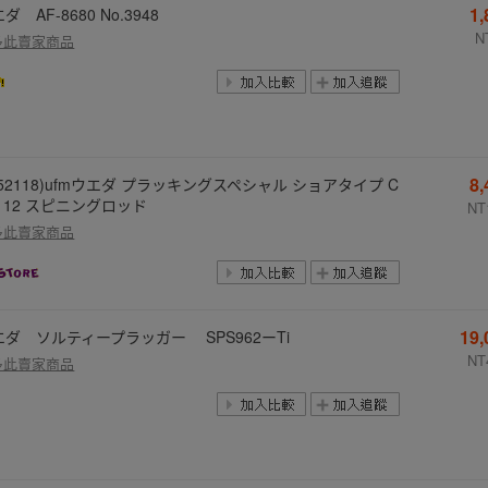
1
ダ AF-8680 No.3948
N
多此賣家商品
8
52118)ufmウエダ プラッキングスペシャル ショアタイプ C
112 スピニングロッド
NT
多此賣家商品
19
エダ ソルティープラッガー SPS962ーTi
NT
多此賣家商品