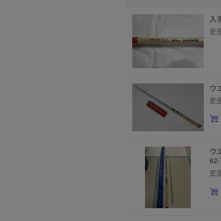
入
更
ウエ
更
ウ
62
更