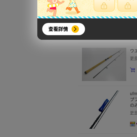
★☆
R 
更
查看詳情
ウエ
更
u
プフ
の
更