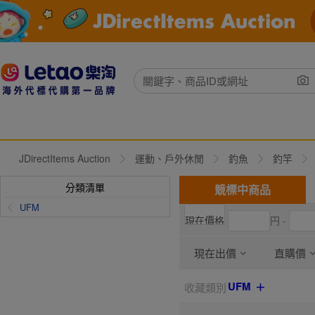
JDirectItems Auction
運動、戶外休閒
釣魚
釣竿
分類清單
競標中商品
UFM
円 -
現在出價
直購價
UFM
收藏類別