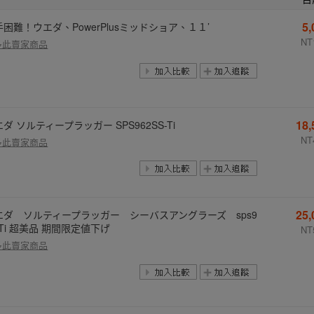
5
手困難！ウエダ、PowerPlusミッドショア、１１’
NT
多此賣家商品
18
ダ ソルティープラッガー SPS962SS-Ti
NT
多此賣家商品
25
エダ ソルティープラッガー シーバスアングラーズ sps9
-Ti 超美品 期間限定値下げ
NT
多此賣家商品