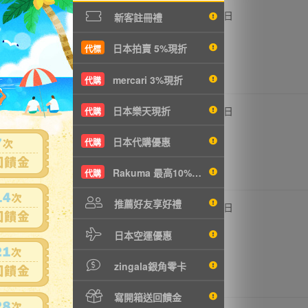
,000円
250,000円
0
3日
新客註冊禮
4100元
NT54100元
日本拍賣 5%現折
代標
mercari 3%現折
代購
,000円
58,000円
日本樂天現折
0
4日
代購
2551元
NT12551元
日本代購優惠
代購
Rakuma 最高10%現折
代購
推薦好友享好禮
,000円
30,000円
0
6日
6492元
NT6492元
日本空運優惠
zingala銀角零卡
寫開箱送回饋金