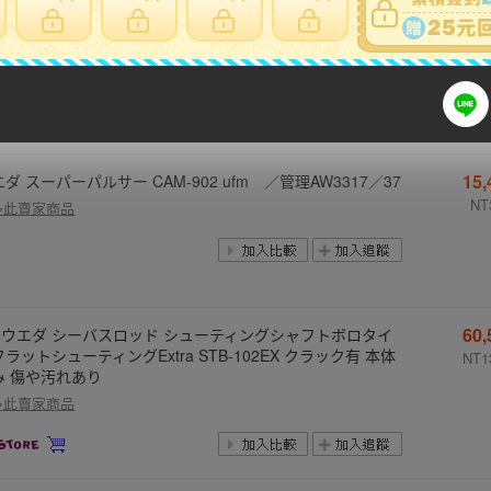
16
【ウエダ】 スーパーパルサー CAM-112 ufm UEDA SUPE
PULSER シーバス ヒラメ マゴチ K_215★☆v47827
NT
多此賣家商品
15
ダ スーパーパルサー CAM-902 ufm ／管理AW3317／37
NT
多此賣家商品
60
fmウエダ シーバスロッド シューティングシャフトボロタイ
ラットシューティングExtra STB-102EX クラック有 本体
NT1
み 傷や汚れあり
多此賣家商品