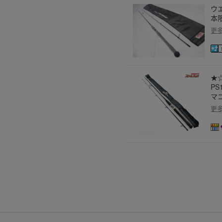
ウエ
本
更
★
PS
マゴ
更