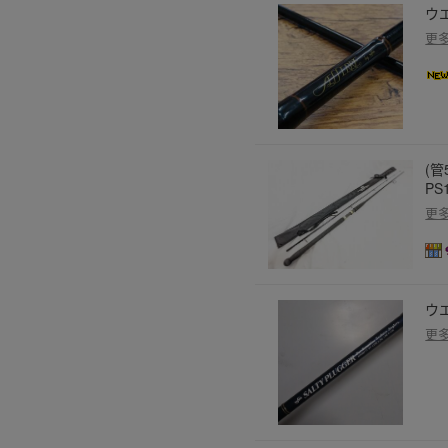
ウエ
更
(管
PS
更
ウ
更