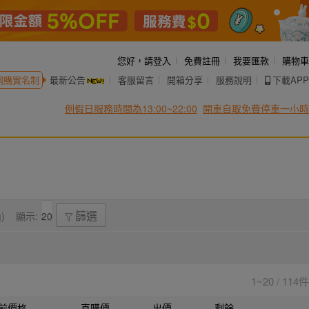
您好，
請登入
免費註冊
我要匯款
購物車
網購實名制
最新公告
客服留言
開箱分享
服務說明
下載APP
例假日服務時間為13:00~22:00
開車自取免費停車一小時
)
顯示:
篩選
1~20 / 114件
前價格
直購價
出價
剩餘