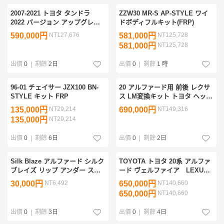
2007-2021 トヨタ タンドラ
ZZW30 MR-S AP-STYLE ワイ
2022 バージョン アップグレー
ドボディフルキット(FRP)
ド スワップ キット 顔面チェン
590,000円
NT127,676
581,000円
NT125,728
ジ 4ドア用
581,000円
NT125,728
出價
0
|
剩餘
2日
出價
0
|
剩餘
1 時
96-01 チェイサー JZX100 BN-
20 アルファード用 前後 レクサ
STYLE キット FRP
ス LM変換キット トヨタ ヘッド
ライト バンパー グリル テール
135,000円
NT29,214
690,000円
NT149,316
ランプ
135,000円
NT29,214
出價
0
|
剩餘
6日
出價
0
|
剩餘
2日
Silk Blaze アルファード シルク
TOYOTA トヨタ 20系 アルファ
ブレイズ リップ アンダー スポ
ード ヴェルファイア LEXUS
イラー マフラーカッター 前期
LM 仕様 ルック フロント リ
30,000円
NT6,492
650,000円
NT140,660
フロント リップ スポイラー ホ
ア バンパー ベッドライト
650,000円
NT140,660
ワイト
一式 レクサス
出價
0
|
剩餘
3日
出價
0
|
剩餘
4日