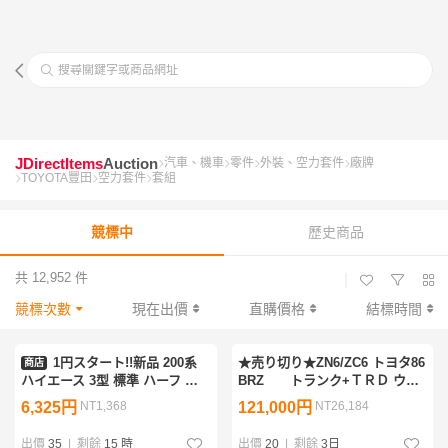
搜尋關鍵字或商品網址
JDirectItems
Auction
汽車、機車
零件
外裝、空力套件
廠牌
TOYOTA豐田
空力套件
套組
競標中
歷史商品
共 12,952 件
|
競標次數
現在出價
直購價格
結標時間
1円スタート!!新品 200系
★売り切り★ZN6/ZC6 トヨタ86
商店
ハイエース 3型 標準 ハーフ エ
BRZ トランク+ＴＲＤ ウイ
アロ フルセット 純正 オプショ
ング+ＴＲＤスポイラー 付
6,325円
NT1,368
121,000円
NT26,184
ン タイプ フロント サイド リア
き 本物 美品 人気商品
未塗装
出價
35
|
剩餘
15 時
出價
20
|
剩餘
3日