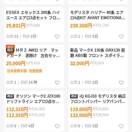
ESSEX エセックス 200系 ハイ
モデリスタ ハリアー 80系 エア
エース エアロ3点セット フロン
ロ4点KIT AVANT EMOTIONAL
トスポイラー サイドライナー
STYLE プラチナホワイトパー
25,831円
NT5,589
239,300円
NT51,784
フリッパー 売り切り
ルマイカ 塗装済品 6BA-
MXUA80
出價
11
|
剩餘
2日
出價
1
|
剩餘
5日
限定
ＭＲ２ AW11 リア マッ
新品 マークX 130系 GRX130 前
商店
優惠
ドガード 泥除け 左右セッ
期 ABS製 フロント スポイラー
ト 中古
リア ハーフ 前後エアロ 未塗装
25,000円
NT5,410
32,000円
NT6,924
品
日本運費半價
免服務費
出價
1
|
剩餘
14 時
出價
1
|
剩餘
2日
オリジン マーク2 JZX100
iQ KGJ10 モデリスタ 純正
商店
商店
ドリフトライン エアロ3点セッ
フロントバンパー リアバンパー
ト
サイドステップ 左右 エアロセ
112,310円
NT24,303
110,000円
NT23,804
ット ハーフスポイラー 070 パー
112,310円
NT24,303
132,000円
NT28,564
ル ホースメント付
出價
0
|
剩餘
4日
出價
0
|
剩餘
3日