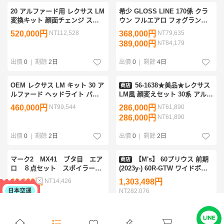
20 アルファード用 レクサス LM
希少 GLOSS LINE 170係 クラ
変換キット 顔面チェンジ スワ
ウン フルエアロ フォグランプ
ップ キット トヨタ ヘッドライ
付 JZS171 JZS175 GS171 グ
520,000円
NT112,528
368,000円
NT79,635
ト バンパー グリル
ロスライン 17 アスリート ロイ
389,000円
NT84,179
ヤル 1JZ 2JZ
出價
0
|
剩餘
2日
出價
0
|
剩餘
4日
OEM レクサス LM キット 30 ア
56-1638★美品★レクサス
商店
ルファード ヘッドライト バン
LM風 顔変えセット 30系 アルフ
パー グリル ヘッドライト シー
ァード 後期用 テールライトセ
460,000円
NT99,544
286,000円
NT61,890
ケンシャル デイライト ベルフ
ット ヴェルファイア ブラック
286,000円
NT61,890
ァイア
202 トヨタ (QT)
出價
0
|
剩餘
2日
出價
0
|
剩餘
2日
マーク2 MX41 ブタ目 エア
【M's】 60プリウス 前期
商店
ロ ８点セット スポイラー
(2023y-) 60R-GTW ワイドボデ
ウィング サイドステップ オー
ィキット フルキット フルエア
66,666円
NT14,426
1,303,498円
バーフェンダー 街道レーサー
ロ 9点 セット KUHL RACING
NT282,076
ワークス チンスポ
クールレーシング パーツ
1,303,500円
NT282,077