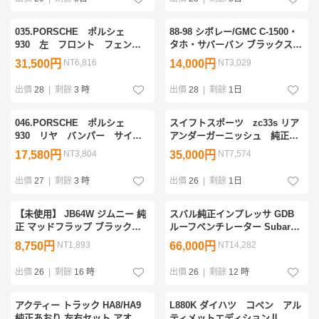
035.PORSCHE ポルシェ
88-98 シボレー/GMC C-1500・
930 左 フロント フェンダ
タホ・サバーバン ブラックスチ
ー 美品
ールバンパー社外品【未使用
31,500円
NT6,816
14,000円
NT3,029
品】
出價
28
|
剩餘
3 時
出價
28
|
剩餘
1日
046.PORSCHE ポルシェ
スイフトスポーツ zc33s リア
930 リヤ バンパー サイ
アンダーガーニッシュ 純正オ
ド ラバー左右 美品
プション品 黒 新品
17,580円
NT3,804
35,000円
NT7,574
出價
27
|
剩餘
3 時
出價
26
|
剩餘
1日
【未使用】 JB64W ジムニー 純
スバル純正インプレッサ GDB
正 マッドフラップ ブラック
ルーフベンチレーター Subaru
SUZUKI ロゴ入り マッドガード
WRX STi RA S202
8,750円
NT1,893
66,000円
NT14,282
泥除け プロテクター
出價
26
|
剩餘
16 時
出價
26
|
剩餘
12 時
アクティー トラック HA8/HA9
L880K ダイハツ コペン アル
純正あおり 左右セット アオリ
ティメットエディションⅡ 純