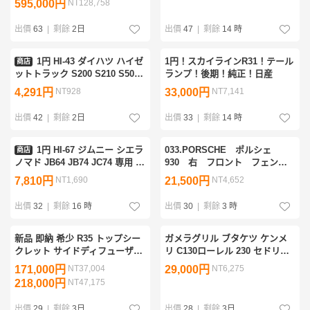
595,000円
NT128,758
ZWR90W/ZWR95W/MZRA90W/MZ
出價
63
|
剩餘
2日
出價
47
|
剩餘
14 時
1円 HI-43 ダイハツ ハイゼ
1円！スカイラインR31！テール
商店
ットトラック S200 S210 S500P
ランプ！後期！純正！日産
S510P ハイゼットジャンボトラ
4,291円
NT928
33,000円
NT7,141
ック バッテリーカバー ジャン
ボ ステンレス製
出價
42
|
剩餘
2日
出價
33
|
剩餘
14 時
1円 HI-67 ジムニー シエラ
033.PORSCHE ポルシェ
商店
ノマド JB64 JB74 JC74 専用 リ
930 右 フロント フェンダ
アラダー 固定タイプ ステップ
ー 美品
7,810円
NT1,690
21,500円
NT4,652
組み立て 外装 梯子 カスタム 作
業 アウトドア
出價
32
|
剩餘
16 時
出價
30
|
剩餘
3 時
新品 即納 希少 R35 トップシー
ガメラグリル ブタケツ ケンメ
クレット サイドディフューザー
リ C130ローレル 230 セドリッ
サイドステップ カーボン
ク グロリア 暴走族車旧車
171,000円
NT37,004
29,000円
NT6,275
TOPSECRET GT-R
218,000円
NT47,175
出價
29
|
剩餘
3日
出價
28
|
剩餘
3日