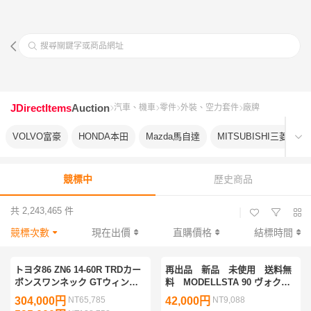
搜尋關鍵字或商品網址
JDirectItems
Auction
汽車、機車
零件
外裝、空力套件
廠牌
VOLVO富豪
HONDA本田
Mazda馬自達
MITSUBISHI三菱
競標中
歷史商品
共 2,243,465 件
|
競標次數
現在出價
直購價格
結標時間
トヨタ86 ZN6 14-60R TRDカー
再出品 新品 未使用 送料無
ボンスワンネック GTウィング
料 MODELLSTA 90 ヴォクシ
MS342-18006 廃盤 希少
ー モデリスタ シグネチャーイ
304,000円
NT65,785
42,000円
NT9,088
ルミグリル グリル