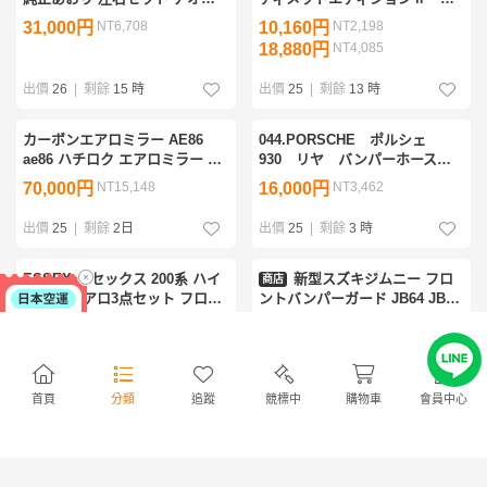
パネルゲート サイドパネル ホ
正ブラッククロームフロントグ
31,000円
NT6,708
10,160円
NT2,198
ンダ純正
リル 飛び石キズ有り 千葉県
18,880円
NT4,085
より
出價
26
|
剩餘
15 時
出價
25
|
剩餘
13 時
カーボンエアロミラー AE86
044.PORSCHE ポルシェ
ae86 ハチロク エアロミラー ト
930 リヤ バンパーホースメ
レノ レビン トヨタ 純正 新品 当
ント 美品
70,000円
NT15,148
16,000円
NT3,462
時物 ドリフト 左右セット 前期
後期 旧車
出價
25
|
剩餘
2日
出價
25
|
剩餘
3 時
ESSEX エセックス 200系 ハイ
新型スズキジムニー フロ
商店
エース エアロ3点セット フロン
ントバンパーガード JB64 JB74
トスポイラー サイドライナー
フロントバンパー グリルガード
54,800円
NT11,858
510円
NT110
フリッパー 売り切り
スチール 専用設計 外装パーツ
ノードリル ブラック
出價
25
|
剩餘
12 時
出價
25
|
剩餘
13 時
首頁
分類
追蹤
競標中
購物車
會員中心
1円スタート!! 新品 200系
L200S ミラ TR-XX アバンツア
商店
ハイエース 1型 2型 3型 4型 5型
ート MIRA 旧車 純正 フロント
標準 リア ゲート ルーフ スポイ
バンパー
4,180円
NT904
5,500円
NT1,190
ラー 未塗装