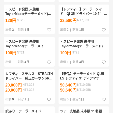
・スピード発送 未使用
【レフティー】テーラーメイ
TaylorMade(テーラーメイド)
ド Qi 35 ドライバー 10.5° ヘ
Stealth 2 左用ドライバー
ッド単体
120円
NT25
32,500円
NT7,033
TENSEI RED TM50シャフト
FLEX-SR 9.0° ※カバーなし
出價
3
|
剩餘
4日
出價
2
|
剩餘
1日
・スピード発送 未使用
・スピード発送 未使用
TaylorMade(テーラーメイ
TaylorMade(テーラーメイド)
ド)Stealth 2 Plus 左用ドライバ
Stealth 2 Plus 左用ドライバー
100円
NT21
100円
NT21
ー TENSEI RED TM50シャフト
TENSEI RED TM50シャフト
FLEX-SR 10.5° ※カバーなし
FLEX-SR 9.0° ※カバーなし
出價
1
|
剩餘
4日
出價
1
|
剩餘
4日
レフティ ステルス STEALTH
【新品】テーラーメイド Qi35
ドライバー 純正カーボンSR
LS レフティ 9° ディアマナ
カバー付
TM55 S
20,000円
NT4,328
50,640円
NT10,958
20,000円
NT4,328
50,640円
NT10,958
出價
0
|
剩餘
1日
出價
0
|
剩餘
1日
訳あり テーラーメイド
ツアー支給品 未市販 9° 名器