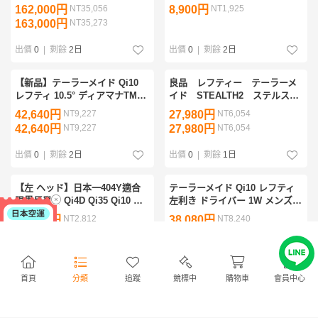
アル 10.4°) PROTO TOUR
TaylorMade 低スピン
162,000円
NT35,056
8,900円
NT1,925
ISSUE
163,000円
NT35,273
出價
0
|
剩餘
2日
出價
0
|
剩餘
2日
【新品】テーラーメイド Qi10
良品 レフティー テーラーメ
レフティ 10.5° ディアマナTM50
イド STEALTH2 ステルス
S
2 ドライバー カーボンS カバ
42,640円
NT9,227
27,980円
NT6,054
ー付
42,640円
NT9,227
27,980円
NT6,054
出價
0
|
剩餘
2日
出價
0
|
剩餘
1日
【左 ヘッド】日本一404Y適合
テーラーメイド Qi10 レフティ
限界反発で Qi4D Qi35 Qi10 ス
左利き ドライバー 1W メンズ
テルス クアンタム エリート
フレックスS ゴルフクラブ
12,999円
NT2,812
38,080円
NT8,240
G440 GT4 より飛ぶ ワークス ゴ
TaylorMade 送料無料
14,999円
NT3,245
38,080円
NT8,240
ルフ マキシマックス
出價
0
|
剩餘
5日
出價
0
|
剩餘
5日
首頁
分類
追蹤
競標中
購物車
會員中心
左用 D[174818]テーラー
レフティ M4 ドライバー 純
商店
メイド Qi10/Diamana Blue
正カーボン S カバー付