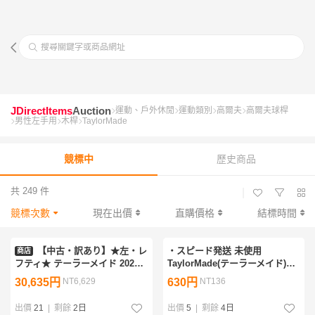
搜尋關鍵字或商品網址
JDirectItems
Auction
運動、戶外休閒
運動類別
高爾夫
高爾夫球桿
男性左手用
木桿
TaylorMade
競標中
歷史商品
共 249 件
|
競標次數
現在出價
直購價格
結標時間
【中古・訳あり】★左・レ
・スピード発送 未使用
商店
フティ★ テーラーメイド 2025
TaylorMade(テーラーメイド)
Qi35 ドライバー（10.5°）【R】
Stealth 2 左用ドライバー
30,635円
NT6,629
630円
NT136
2025 Diamana BLUE TM50（デ
TENSEI RED TM50シャフト
ィアマナブルー）
FLEX-SR 10.5° ※カバーなし
出價
21
|
剩餘
2日
出價
5
|
剩餘
4日