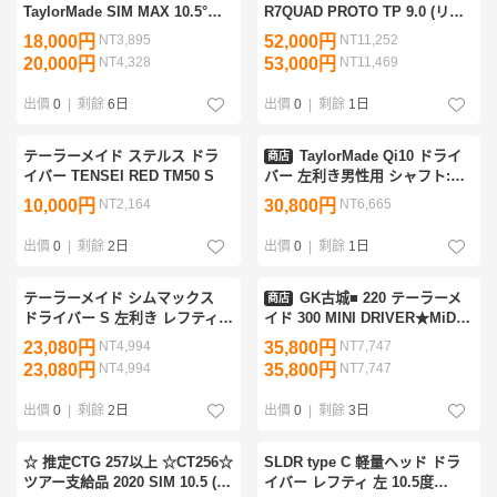
TaylorMade SIM MAX 10.5°
R7QUAD PROTO TP 9.0 (リア
Diamana GT50S
ル 9.2°) 新品 超希少品 TOUR
18,000円
NT3,895
52,000円
NT11,252
ISSUE
20,000円
NT4,328
53,000円
NT11,469
出價
0
|
剩餘
6日
出價
0
|
剩餘
1日
テーラーメイド ステルス ドラ
TaylorMade Qi10 ドライ
商店
イバー TENSEI RED TM50 S
バー 左利き男性用 シャフト:
Diamana Blue TM50 フレック
10,000円
NT2,164
30,800円
NT6,665
ス:S ヘッドカバー付属
出價
0
|
剩餘
2日
出價
0
|
剩餘
1日
テーラーメイド シムマックス
GK古城■ 220 テーラーメ
商店
ドライバー S 左利き レフティ
イド 300 MINI DRIVER★MiDr
カスタムシャフト TaylorMade
PROTO65(US) ★S★11.5°★ミ
23,080円
NT4,994
35,800円
NT7,747
SIM MAX 1W 送料無料
ニドライバー★レフティ★左★
23,080円
NT4,994
35,800円
NT7,747
レア★オススメ
出價
0
|
剩餘
2日
出價
0
|
剩餘
3日
☆ 推定CTG 257以上 ☆CT256☆
SLDR type C 軽量ヘッド ドラ
ツアー支給品 2020 SIM 10.5 (リ
イバー レフティ 左 10.5度