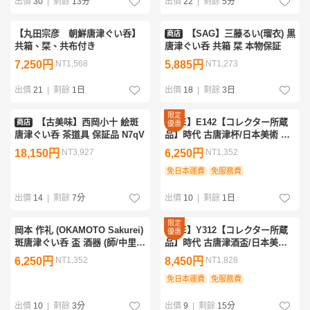
出價
30
|
剩餘
13分
出價
22
|
剩餘
5分
【丸田宗彦 朝鮮唐津ぐい呑】
【SAG】三藤るい(瑠衣) 黒
商店
共箱、栞、共布付き
唐津ぐい呑 共箱 栞 本物保証
7,250円
NT1,568
5,885円
NT1,273
出價
21
|
剩餘
1日
出價
18
|
剩餘
3日
限定
【古美味】西岡小十 絵斑
【GE】E142【コレクター所蔵
商店
優惠
唐津ぐい呑 茶道具 保証品 N7qV
品】時代 古唐津杯/日本美術 唐
津焼 酒器 酒盃 骨董品 時代品 美
18,150円
NT3,927
6,250円
NT1,352
術品 古美術品 sht
免日本運費
免服務費
出價
14
|
剩餘
7分
出價
10
|
剩餘
1日
限定
岡本 作礼 (OKAMOTO Sakurei)
【GE】Y312【コレクター所蔵
優惠
斑唐津ぐい呑 盃 酒器 (師/中里重
品】時代 古唐津酒盃/日本美術
利) 唐津
唐津焼 酒器 ぐい呑 骨董品 時代
6,250円
NT1,352
8,450円
NT1,828
品 美術品 古美術品 sd
免日本運費
免服務費
出價
10
|
剩餘
3分
出價
9
|
剩餘
15分