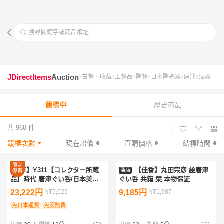
搜尋關鍵字或商品網址
JDirectItems
Auction
古董、收藏
工藝品
陶藝
日本陶瓷器
唐津
酒器
競標中
歷史商品
共 960 件
|
競標次數
現在出價
直購價格
結標時間
限定
【GE】Y311【コレクター所蔵
【佳香】丸田宗彦 絵唐津
商店
優惠
品】時代 唐津ぐい呑/日本美術
ぐい呑 共箱 栞 本物保証
唐津焼 酒器 酒盃 骨董品 時代品
23,222円
NT5,025
9,185円
NT1,987
美術品 古美術品 sd
免日本運費
免服務費