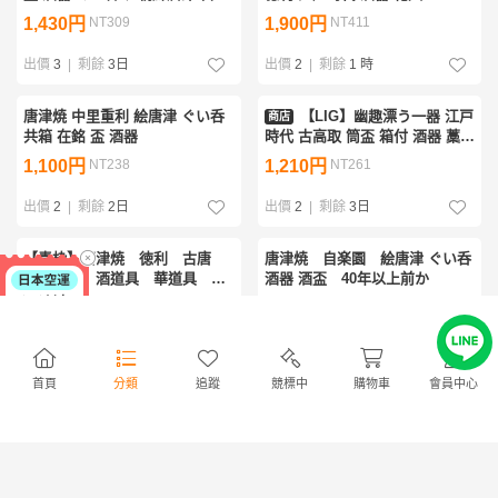
術品 コレクター収蔵品
cc
1,430円
NT309
1,900円
NT411
2605.566
出價
3
|
剩餘
3日
出價
2
|
剩餘
1 時
唐津焼 中里重利 絵唐津 ぐい呑
【LIG】幽趣漂う一器 江戸
商店
共箱 在銘 盃 酒器
時代 古高取 筒盃 箱付 酒器 藁灰
釉 べた底 朝鮮唐津 九州陶磁器
1,100円
NT238
1,210円
NT261
古美術品 数奇者コレクション
2607.776
出價
2
|
剩餘
2日
出價
2
|
剩餘
3日
【青枠】唐津焼 徳利 古唐
唐津焼 自楽園 絵唐津 ぐい呑
津 花瓶 酒道具 華道具 陶
酒器 酒盃 40年以上前か
磁工芸 箱付 時代物 美術品
5,000円
NT1,082
300円
NT64
Q3014
出價
2
|
剩餘
1日
出價
2
|
剩餘
1日
首頁
分類
追蹤
競標中
購物車
會員中心
【特別出品】桃山時代 伝世 絵
唐津焼 中里重利 絵唐津 沓盃 共
唐津 沓ぐい呑 時代箱
箱 在銘 ぐい呑 酒器
1,000円
NT216
1,000円
NT216
出價
1
|
剩餘
2日
出價
1
|
剩餘
2日