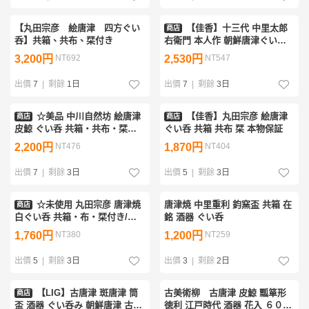
【丸田宗彦 絵唐津 四方ぐい
【佳香】十三代 中里太郎
商店
呑】共箱、共布、栞付き
右衛門 本人作 朝鮮唐津ぐい呑
共箱 栞 本物保証
3,200円
NT692
2,530円
NT547
出價
7
|
剩餘
1日
出價
7
|
剩餘
3日
☆美品 中川自然坊 絵唐津
【佳香】丸田宗彦 絵唐津
商店
商店
皮鯨 ぐい呑 共箱・共布・栞付
ぐい呑 共箱 共布 栞 本物保証
き/陶器/酒器/和食器/盃/猪口/陶
2,200円
NT476
1,870円
NT404
芸/焼き物/作家物&1747000700
出價
7
|
剩餘
3日
出價
5
|
剩餘
3日
☆未使用 丸田宗彦 唐津焼
唐津焼 中里重利 鈞窯盃 共箱 在
商店
白ぐい呑 共箱・布・栞付き/陶
銘 酒器 ぐい呑
器/酒器/陶芸/焼き物/作家物
1,760円
NT380
1,200円
NT259
&1747000698
出價
5
|
剩餘
3日
出價
3
|
剩餘
2日
【LIG】古唐津 斑唐津 筒
古美術柳 古唐津 皮鯨 瓢箪形
商店
盃 酒器 ぐい呑み 朝鮮唐津 古美
徳利 江戸時代 酒器 花入 ６００