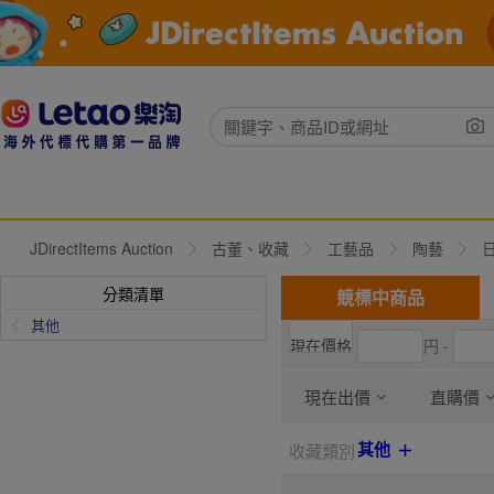
JDirectItems Auction
古董、收藏
工藝品
陶藝
分類清單
競標中商品
其他
円 -
現在出價
直購價
其他
收藏類別