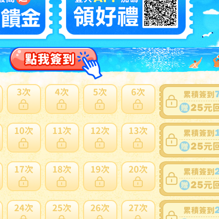
4
美】十二代 田原 陶兵衛 萩焼 口糸目 建水 共箱 茶道具 04
N
多此賣家商品
18
焼 茶入 11世 坂高麗左衛門 茶道具
NT
多此賣家商品
3
だし品 萩焼 三つ葉 蓋置 先代 十二代 田原陶兵衛 造
銘 共箱 茶道具 ★広島発送★（岡山発送品同梱不可）
N
多此賣家商品