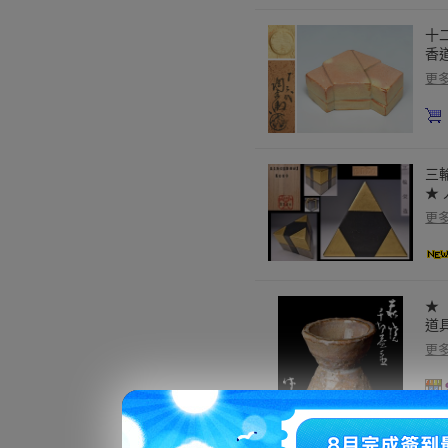
十二
香道
更
三
★
更
★
道具
更