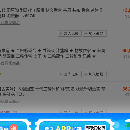
13
代 田原陶兵衛 (作) 萩焼 結文香合 共箱 共布 香合 茶道具
具 陶磁器 z6974t
NT
多此賣家商品
60
輪栄造 ★ 金銀彩香合 ★ 共箱栞 漆塗箱 ★ 物故作家 ★ 萩焼
 人間国宝 三輪休雪 の子 ★ 三輪龍作 三輪和彦 兄弟 ★
NT1
多此賣家商品
36
【古美味】人間国宝 十代三輪休和(休雪)造 萩焼千切蓋置 茶
 保証品 TEt3
NT
多此賣家商品