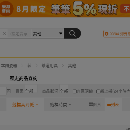
03/04
海外
日本陶瓷器
萩
茶道用具
其他
歷史商品查詢
円
賣家
商品狀況
有直購價
新上架(24小時內
競標高到低
結標時間
圖片
列表
目