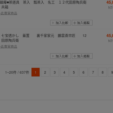
45
楠廸庵■茶道具 茶入 瓢茶入 名工 １２代田原陶兵衛
 共箱
NT
多此賣家商品
45
 七宝透かし 蓋置 裏千家家元 鵬雲斎宗匠 12
 田原陶兵衛
NT
多此賣家商品
1~20件 / 637件
1
2
3
4
5
6
7
8