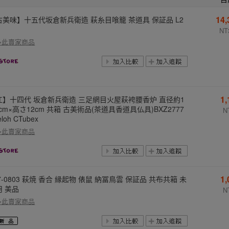
14
古美味】十五代坂倉新兵衛造 萩糸目喰籠 茶道具 保証品 L2
NT
多此賣家商品
1
江】十四代 坂倉新兵衛造 三足網目火屋萩袴腰香炉 直径約1
5cm×高さ12cm 共箱 古美術品(茶道具香道具仏具)BXZ2777
N
loh CTubex
多此賣家商品
1
7-0803 萩焼 香合 縁起物 俵鼠 納冨鳥雲 保証品 共布共箱 未
用 美品
N
多此賣家商品