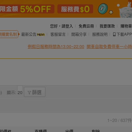
您好，
請登入
免費註冊
我要匯款
購物車
網購實名制
最新公告
客服留言
開箱分享
服務說明
下載APP
例假日服務時間為13:00~22:00
開車自取免費停車一小時
)
顯示:
篩選
1~20 / 637件
前價格
直購價
出價
剩餘