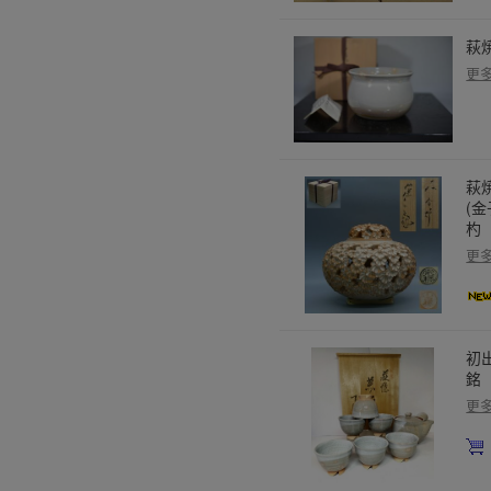
萩
更
萩焼
(
杓
更
初
銘
更