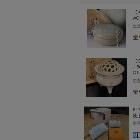
【
wO
更
【
1.
CTe
更
K1
使
更