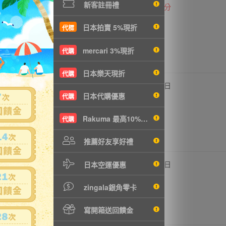
新客註冊禮
,400円
-
0
36分
T952元
日本拍賣 5%現折
代標
mercari 3%現折
代購
日本樂天現折
代購
,000円
-
0
4日
日本代購優惠
3895元
代購
Rakuma 最高10%現折
代購
推薦好友享好禮
,000円
3,000円
0
6日
日本空運優惠
T649元
NT649元
zingala銀角零卡
寫開箱送回饋金