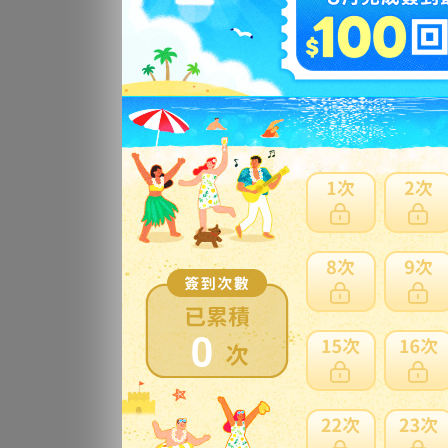
【和
0
更
萩
更
初
0
在
更