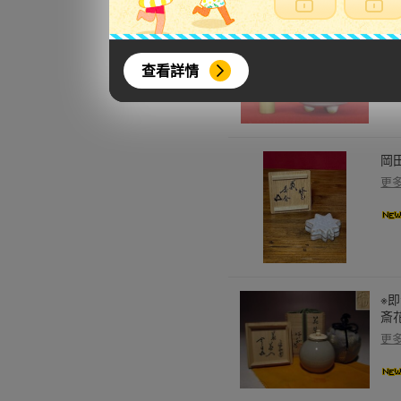
茶
茶
更
查看詳情
岡
更
※
斎花
更