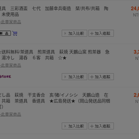
24
道具 三彩酒盃 七代 加藤幸兵衛造 栞/共布/共箱 陶
 未使用品
NT
多此賣家商品
3
☆送料無料/茶道具 煎茶道具 萩焼 天鵬山窯 煎茶器 急
 湯冷し 湯呑 ６客 共箱 ☆★
N
多此賣家商品
2
だし品 萩焼 干支香合 亥/猪/イノシシ 天鵬山造 在
 共箱 茶道具 香道具 ★広島発送★（岡山発送品同梱
N
可）
多此賣家商品