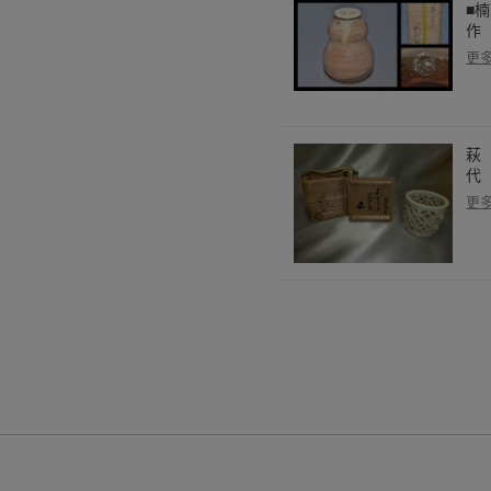
■
作
更
萩
代
更