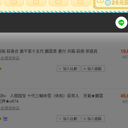
2
道具『萩焼花文透かし香炉（高さ10,5㎝）』三足香炉 美品
事 茶道教室 表千家 裏千家 武者小路千家 千家十職 七事式
N
多此賣家商品
19
田裕 萩香合 裏千家十五代 鵬雲斎 書付 共箱 萩焼 茶道具
NT
多此賣家商品
45
即決※ 人間国宝 十代三輪休雪（休和）萩茶入 牙蓋★鵬雲
押★u874
NT
多此賣家商品