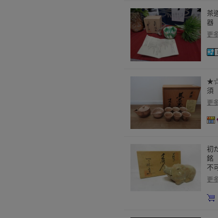
茶
器
更
★
須
更
初
銘
不
更