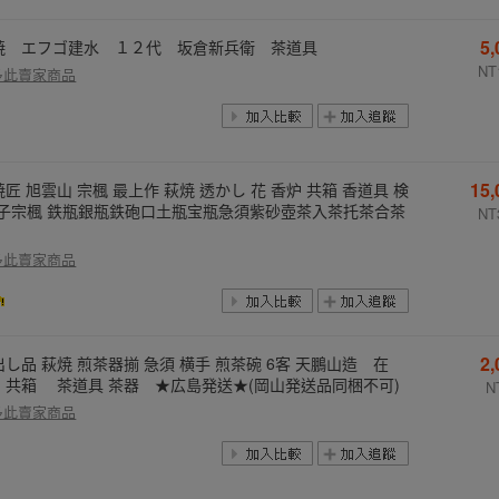
5
焼 エフゴ建水 １２代 坂倉新兵衛 茶道具
NT
多此賣家商品
15
匠 旭雲山 宗楓 最上作 萩焼 透かし 花 香炉 共箱 香道具 検
金子宗楓 鉄瓶銀瓶鉄砲口土瓶宝瓶急須紫砂壺茶入茶托茶合茶
NT
多此賣家商品
2
出し品 萩焼 煎茶器揃 急須 横手 煎茶碗 6客 天鵬山造 在
 共箱 茶道具 茶器 ★広島発送★(岡山発送品同梱不可)
N
多此賣家商品