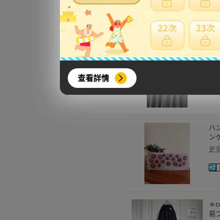
更
ハ
♪
更
查看詳情
ハ
ン
更
＊
易