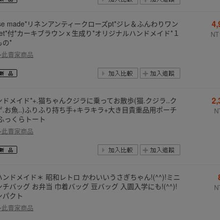
4
ose made*リネンアンティークローズpt*ジレ＆ふんわりワン
set*付*カーキブラウンｘ生成り*オリジナルハンドメイド*１
NT
もの*
多此賣家商品
2
ンドメイド*+.猫ちゃんクジラに乗ってお散歩(猫.クジラ..ク
ゲ.お魚..)ふりふり持ち手+キラキラ+大き目貴重品用ポーチ
N
:ふっくらトート
多此賣家商品
ハンドメイド＊ 昭和レトロ かわいいうさぎちゃん!(^^)!ミニ
チバッグ お弁当 巾着バッグ 豆バッグ 入園入学にも!(^^)!
N
ンパクト
多此賣家商品