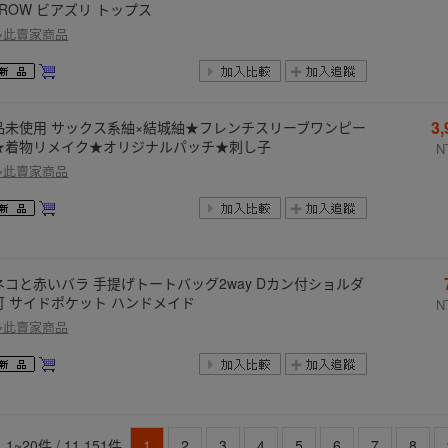
RROW ビアズリ トップス
多此賣家商品
3
品未使用 サックス系紬×結城紬★フレンチスリーブワンピー
★着物リメイク★オリジナルパッチ★刺し子
N
多此賣家商品
ネコと赤いバラ 手提げトートバッグ2way Dカン付ショルダ
可 サイドポケット ハンドメイド
N
多此賣家商品
1~20件 / 11,151件
1
2
3
4
5
6
7
8