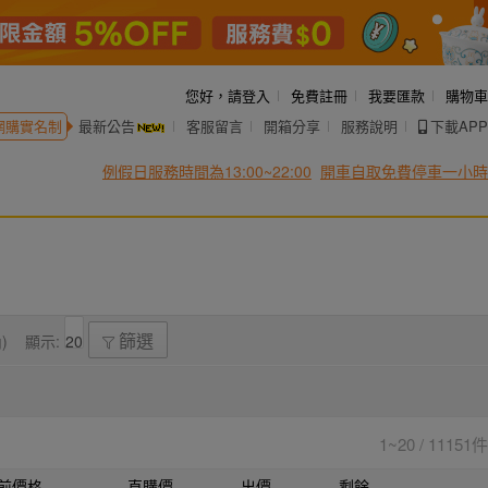
您好，
請登入
免費註冊
我要匯款
購物車
網購實名制
最新公告
客服留言
開箱分享
服務說明
下載APP
例假日服務時間為13:00~22:00
開車自取免費停車一小時
)
顯示:
篩選
1~20 / 11151件
前價格
直購價
出價
剩餘