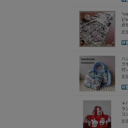
*r
ピ
点
更
ハ
ラ
付
更
＊
ラン
コ
更