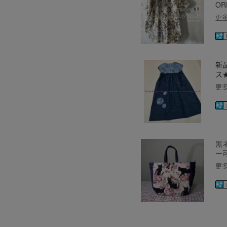
O
更
新
ス
更
黒
ー
更