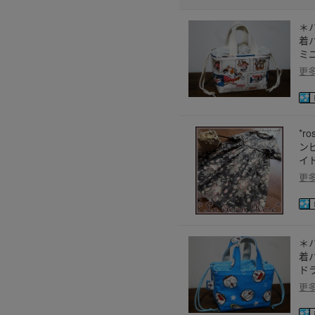
＊ハ
着バ
ミ
更
*r
ン
イ
更
＊ハ
着バ
ド
更