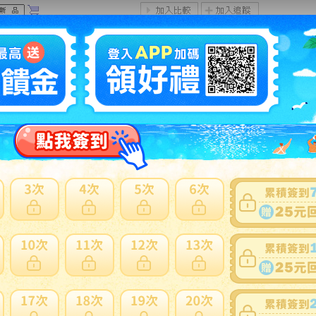
ンドメイド＊ かわいい!(^^)!豆巾着 2個 マチ付き ミニミ
巾着 小物入れ 目薬入れ 豆ポーチ イヤホンケース ミニ巾着
ッピーラムネ
多此賣家商品
6
ンドメイド コットン アール・ヌーヴォー柄 ピンタック
ンピース
NT
多此賣家商品
4
ンドメイド○コットンローン花プリント。ブルーグレー×先
めコットン::細ピンタック。レース。前開きワンピース。コ
N
ージュ付