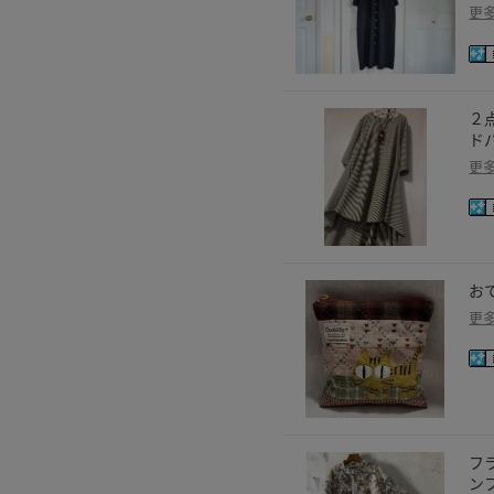
更
２
ド
更
お
更
フ
ン