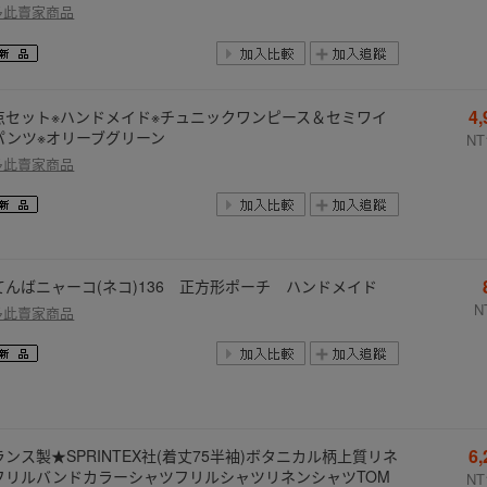
多此賣家商品
4
点セット※ハンドメイド※チュニックワンピース＆セミワイ
パンツ※オリーブグリーン
NT
多此賣家商品
てんばニャーコ(ネコ)136 正方形ポーチ ハンドメイド
N
多此賣家商品
6
ランス製★SPRINTEX社(着丈75半袖)ボタニカル柄上質リネ
フリルバンドカラーシャツフリルシャツリネンシャツTOM
NT