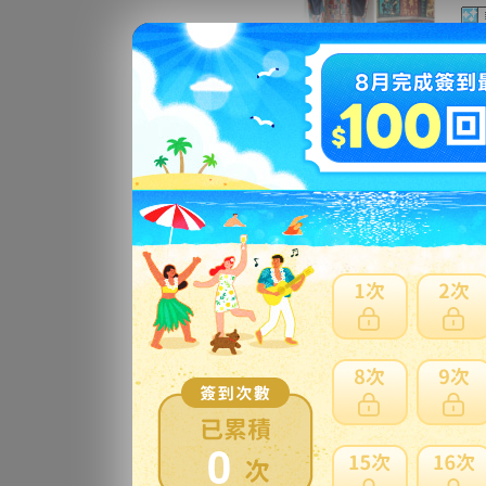
＊ハ
ニ
ク
更
ハ
ワ
更
ハ
0
染
サ