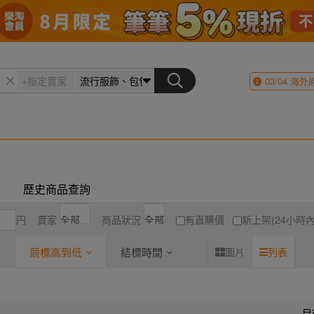
03/04
海外
歷史商品查詢
円
賣家
商品狀況
有直購價
新上架(24小時內
競標高到低
結標時間
圖片
列表
目