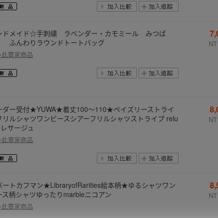
7
ンドメイド☆手刺繍 ラベンダー・カモミール みつば
 ふんわりラウンドトートバッグ
NT
多此賣家商品
8
ーダー受付★YUWA★着丈100〜110★ペイズリーストライ
フリルシャツワンピースシアーフリルシャツストライプ relu
NT
e レサージュ
多此賣家商品
8
ートカフマン★LibraryofRarities絵本柄★ゆるシャツワン
ース柄シャツゆったりmarbleニコアン
NT
多此賣家商品