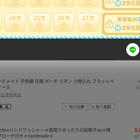
多此賣家商品
5
ンドメイド♪cottonリップル♪黒色地♪刺し子風柄２種パッチ
襟付きOP♪
NT
多此賣家商品
ンドメイド 手刺繍 花柄 ポーチ リネン 小物入れ フラットペ
ケース
N
多此賣家商品
5
cottonハンドワッシャー＊首周りゆったりの前開きop＊簡
ブローチ付き＊handmade＊
NT