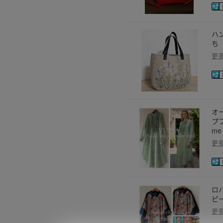
ハ
ち
更
オ
プ
m
更
ロバ
ピ
更