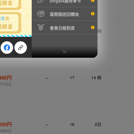
zingala銀角零卡
寫開箱送回饋金
會員分級制度
,750円
-
17
14 時
1244元
480円
-
17
14 時
T103元
,000円
-
16
2日
1082元