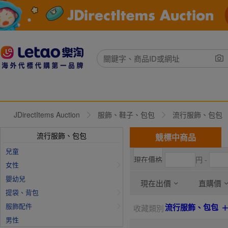
JDirectItems Auction
服飾、鞋子、包包
流行服飾、包包
流行服飾、包包
競標中商品
兒童
円 -
女性
嬰幼兒
現在出價
直購價
提袋、背包
服飾配件
流行服飾、包包
收藏類別
男性