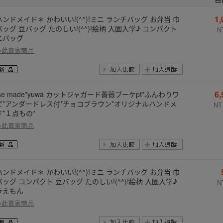
1
ンドメイド＊ かわいい!(^^)!ミニ ランチバッグ お弁当 巾
ッグ 豆バッグ たのしい!(^^)!絵柄 入園入学♪ コンパクト
N
ニバッグ
多此賣家商品
6
ose made*yuwa カットジャガード薔薇ブーケpt*ふんわりワ
ピ*アンダードレス付*チョコブラウン*オリジナルハンドメ
NT
ド*１点もの*
多此賣家商品
ンドメイド＊ かわいい!(^^)!ミニ ランチバッグ お弁当 巾
ッグ コンパクト 豆バッグ たのしい!(^^)!絵柄 入園入学♪
N
ラえもん
多此賣家商品