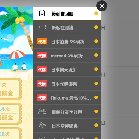
簽到賺回饋
410円
-
19
1日
新客註冊禮
NT88元
日本拍賣 5%現折
代標
mercari 3%現折
代購
日本樂天現折
代購
,820円
-
18
3日
1475元
日本代購優惠
代購
Rakuma 最高10%現折
代購
推薦好友享好禮
,050円
-
17
1日
日本空運優惠
T876元