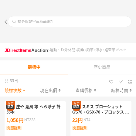
搜尋關鍵字或商品網址
JDirectItems
Auction
運動、戶外休閒
釣魚
釣竿
海水
路亞竿
Smith
競標中
歷史商品
共 63 件
|
競標次數
現在出價
直購價格
結標時間
限定
限定
庄や 湖風 等 へら浮子 計
スミス ブローショット
商店
商店
優惠
優惠
33本
GS70・GSX-70、プロックス グ
レートエギンガー 7’6”、ダイコ
1,056円
NT228
23円
NT4
ー プレステージ アスク PSA-
免服務費
802L 計4点
免服務費