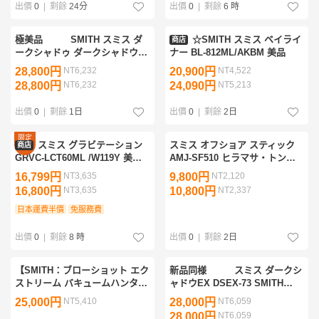
出價
0
|
剩餘
24分
出價
0
|
剩餘
6 時
極美品 SMITH スミス ダ
☆SMITH スミス ベイライ
商店
ークシャドゥ ダークシャドウ
ナー BL-812ML/AKBM 美品
EX DSEX-74
28,800円
NT6,232
20,900円
NT4,522
28,800円
NT6,232
24,090円
NT5,213
出價
0
|
剩餘
1日
出價
0
|
剩餘
2日
限定
スミス グラビテーション
スミス オフショア スティック
商店
優惠
GRVC-LCT60ML /W119Y 美品
AMJ-SF510 ヒラマサ・トンジ
マダイ 真鯛 タイラバ 船釣り 沖
キに
16,799円
NT3,635
9,800円
NT2,120
釣り 船竿
16,800円
NT3,635
10,800円
NT2,337
日本運費半價
免服務費
出價
0
|
剩餘
8 時
出價
0
|
剩餘
2日
【SMITH：ブローショット エク
新品同様 スミス ダークシ
ストリーム バキュームハンター
ャドウEX DSEX-73 SMITH
810：スミス：BEX-810VH】シ
DARKSHADOW EX
25,000円
NT5,410
28,000円
NT6,059
ーバス・尺メバル・バチ抜け・
28,000円
NT6,059