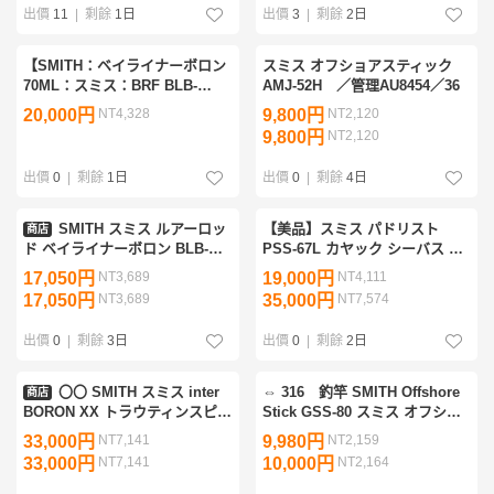
出價
11
|
剩餘
1日
出價
3
|
剩餘
2日
【SMITH：ベイライナーボロン
スミス オフショアスティック
70ML：スミス：BRF BLB-
AMJ-52H ／管理AU8454／36
70ML/BRF】シーバス・スズ
20,000円
NT4,328
9,800円
NT2,120
キ・メバル・チヌ・キビレ・ロ
9,800円
NT2,120
ックフィッシュ・ライトゲーム
出價
0
|
剩餘
1日
出價
0
|
剩餘
4日
SMITH スミス ルアーロッ
【美品】スミス パドリスト
商店
ド ベイライナーボロン BLB-
PSS-67L カヤック シーバス 廃
C72LH/BRF 竿袋付 やや傷や汚
番 グリップ脱着 竿袋付
17,050円
NT3,689
19,000円
NT4,111
れあり
17,050円
NT3,689
35,000円
NT7,574
出價
0
|
剩餘
3日
出價
0
|
剩餘
2日
〇〇 SMITH スミス inter
⇔ 316 釣竿 SMITH Offshore
商店
BORON XX トラウティンスピ
Stick GSS-80 スミス オフショ
ン インターボロン IBXX-56SD
アスティック 検：ロッド/釣り/
33,000円
NT7,141
9,980円
NT2,159
ロッド やや傷や汚れあり
フィッシング/釣具/フィッシン
33,000円
NT7,141
10,000円
NT2,164
グ