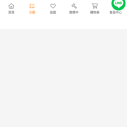
出價
0
|
剩餘
18 時
出價
0
|
剩餘
1日
首頁
分類
追蹤
競標中
購物車
會員中心
スミス オフショアスティック
即決 スミス オフショアステ
WGJ-S56LH ／管理AT3786／
ィック WRCー６２HSJ/３０
36
S（SMITH Offshore Stick
16,800円
NT3,635
20,000円
NT4,328
WRC－６２HSJ/３０S） スピ
16,800円
NT3,635
20,000円
NT4,328
ニング用
出價
0
|
剩餘
3日
出價
0
|
剩餘
3日
スミス オフショアスティ
スミス オフショアスティッ
商店
ック WRC コモドドラゴン 76
ク WGJ 53 M ベイト 中古
スピニングロッド 2ピース 7'6
品
65,800円
NT14,239
12,500円
NT2,705
65,800円
NT14,239
13,500円
NT2,921
出價
0
|
剩餘
2日
出價
0
|
剩餘
2日
スミス パノラマシャフト
スミス オフショアスティック
商店
PNR-1063MH SMITH
WRC-76VJ/30 チタン ガイ
PANORAMA shaft スピニング
ド 高級ロッド
47,800円
NT10,343
15,800円
NT3,419
ロッド 3ピース 海サクラマス 海
47,800円
NT10,343
アメマス イトウ