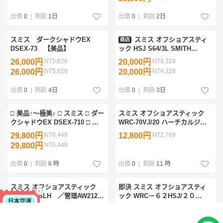
グラスコンポジット
出價
0
|
剩餘
1日
出價
0
|
剩餘
2日
スミス ダークシャドウEX
スミス オフショアスティ
商店
DSEX-73 【美品】
ック HSJ S64/3L SMITH
OFFSHORESTICK スピニング
26,000円
NT5,626
20,000円
NT4,328
ロッド オフショア 船釣り スー
26,000円
NT5,626
20,000円
NT4,328
パーライトジギング SLJ イサキ
出價
0
|
剩餘
4日
出價
0
|
剩餘
3日
□ 美品↑～極美♪ □ スミス □ ダー
スミス オフショアスティック
クシャドウEX DSEX-710 □ 定
WRC-70VJ/20 ハーチカルジギ
￥49,500 □ 希少出品♪ □
ングスペシャル 7'
29,800円
NT6,448
12,800円
NT2,769
29,800円
NT6,448
出價
0
|
剩餘
6 時
出價
0
|
剩餘
11 時
スミス オフショアスティック
即決 スミス オフショアスティ
WGJ-S56SLH ／管理AW2124
ック WRC－６２HSJ/２０
／36
（SMITH Offshore Stick
15,000円
NT3,246
22,000円
NT4,760
WRC-62HSJ/20）クロ キハダ
15,000円
NT3,246
22,000円
NT4,760
ビンチョウ マグロ