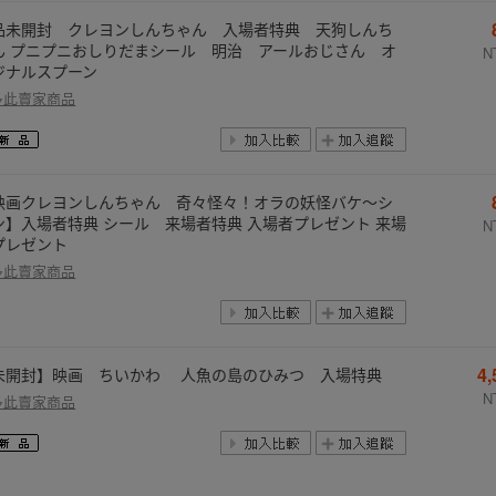
品未開封 クレヨンしんちゃん 入場者特典 天狗しんち
ん プニプニおしりだまシール 明治 アールおじさん オ
N
ジナルスプーン
多此賣家商品
映画クレヨンしんちゃん 奇々怪々！オラの妖怪バケ～シ
ン】入場者特典 シール 来場者特典 入場者プレゼント 来場
N
プレゼント
多此賣家商品
4
未開封】映画 ちいかわ 人魚の島のひみつ 入場特典
N
多此賣家商品