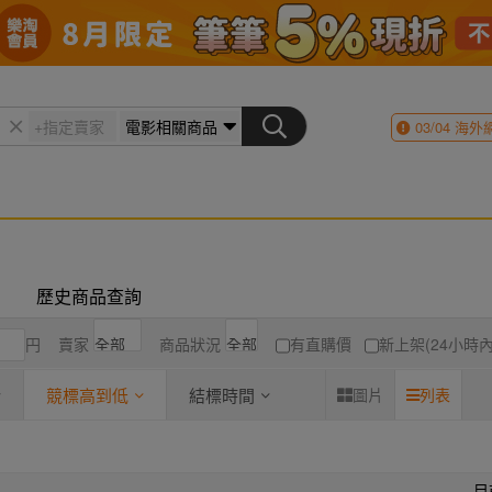
03/04
海外
歷史商品查詢
円
賣家
商品狀況
有直購價
新上架(24小時內
競標高到低
結標時間
圖片
列表
目