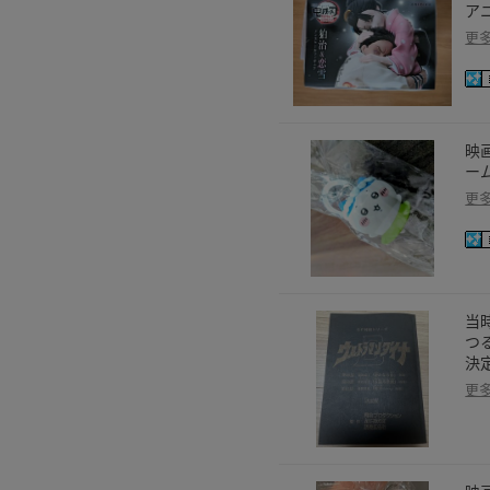
ア
更
映
ー
更
当
つ
決
更