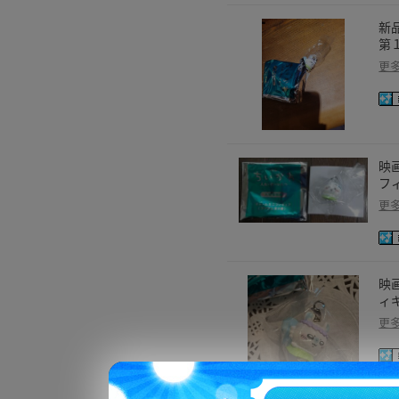
新
第
更
映
フ
更
映
ィ
更