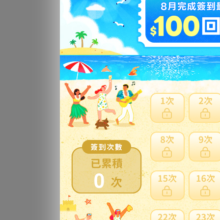
映
吉
更
ち
ム
更
ハ
更
0