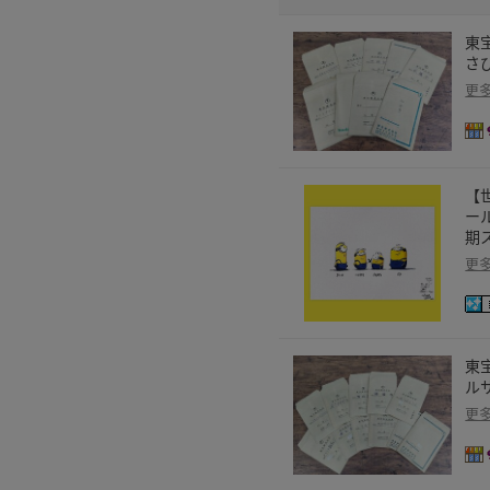
東
さび
更
【
ー
期
更
東
ルサ
更