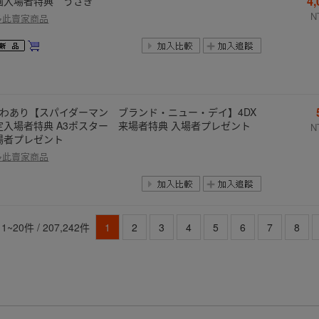
4
画入場者特典 うさぎ
N
多此賣家商品
しわあり【スパイダーマン ブランド・ニュー・デイ】4DX
定入場者特典 A3ポスター 来場者特典 入場者プレゼント
N
場者プレゼント
多此賣家商品
1~20件 / 207,242件
1
2
3
4
5
6
7
8