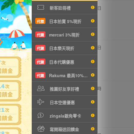
820円
-
18
4日
新客註冊禮
T177元
日本拍賣 5%現折
代標
mercari 3%現折
代購
,100円
-
17
3日
日本樂天現折
代購
T454元
日本代購優惠
代購
Rakuma 最高10%現折
代購
,700円
-
16
20 時
推薦好友享好禮
T584元
日本空運優惠
zingala銀角零卡
寫開箱送回饋金