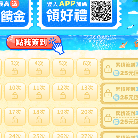
画 キングダム KINGDOM 魂の決戦 パンフレット 山崎賢人
沢亮 橋本環奈 未使用品
N
多此賣家商品
2
いかわ 映画 人魚の島のひみつ モモンガ 入場者特典 チャー
ミニフィギュア ★送料無料（ネコポス）
N
多此賣家商品
2
チワレ めじるし チャームミニフィギュア
N
多此賣家商品