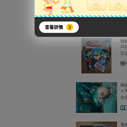
ル
ット
更
查看詳情
機
ロ
更
映
ィ
更
鬼