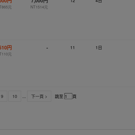
,000円
7,000円
12
4日
T865元
NT1514元
510円
-
11
1日
T110元
9
10
...
下一頁 >
跳至
頁