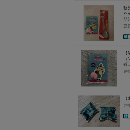
新
ゃ
リ
更
【
ョ
者
更
【
更