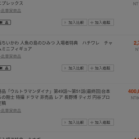
ニプレックス
NT
多此賣家商品
2
画ちいかわ 人魚の島のひみつ 入場者特典 ハチワレ チャ
ムミニフィギュア
N
多此賣家商品
400
時品「ウルトラマンダイナ」第49話〜第51話(最終回)台本
るの剛士 特撮 ドラマ 非売品 レア 長野博 ティガ 円谷プロ
NT8
定稿
多此賣家商品