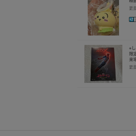
映
更
※
限
来
更