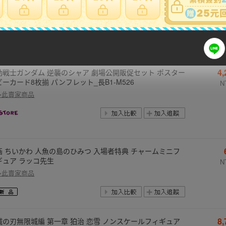
2
パン三世 カリオストロの城 小型映画スチール写真8枚揃セ
 宮崎駿_長B1-M523
N
多此賣家商品
4
動戦士ガンダム 逆襲のシャア 劇場公開販促セット ポスター
ビーカード8枚揃 パンフレット_長B1-M526
N
多此賣家商品
画 ちいかわ 人魚の島のひみつ 入場者特典 チャームミニフ
ギュア ラッコ先生
N
多此賣家商品
8
滅の刃無限城編 第一章 狛治 恋雪 ノンスケールフィギュア