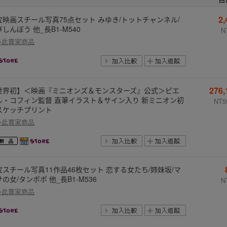
2
宝映画スチール写真75点セット みゆき/トットチャンネル/
しんぼう 他_長B1-M540
N
多此賣家商品
276
世界初】＜映画『ミニオンズ＆モンスターズ』公式＞ピエ
ル・コフィン監督 直筆イラスト＆サイン入り 新ミニオン初
NT5
スケッチプリント
多此賣家商品
宝スチール写真11作品46枚セット 恋する女たち/姉妹坂/マ
の女/タンポポ 他_長B1-M536
N
多此賣家商品