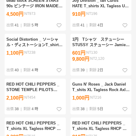
dead stock SCREEN STARS
Joy Division _ Ian Curtis
90s ビンテージ IRON MAIDEN
HATE T_shirts XL Tagless UK
アイアン メイデン バンド Tシャ
Post Punk New Order ジョイ・
4,500円
NT973
910円
NT196
ツ ■ メガデス オジーオズボーン
ディヴィジョン Radiohead
プロディジー KISS
Kraftwerk
出價
41
|
剩餘
5 時
出價
41
|
剩餘
4日
Social Distortion _ ソーシャ
1円 Tシャツ ステューシー
ル・ディストーションT_shirts
STUSSY ステューシー Jamie
XL PUNK HARDCORE
Hewlett ジェイミーヒューレッ
1,100円
NT238
601円
NT130
Rockabilly Rancid NOFX
ト Tシャツ 黒 Rhoads
9,800円
NT2,120
Pennwise Offspring Tagless
SKA
出價
40
|
剩餘
4 時
出價
39
|
剩餘
2日
RED HOT CHILI PEPPERS _
Guns N' Roses _ Jack Daniel
STONE TEMPLE PILOTS
T_shits XL Tagless Rock Axl
TOUR 2000 T_shirts XL
Rose Slash Metal Knockin'on
2,100円
NT454
1,000円
NT216
Tagless RHCP レッチリ バン
Heaven's Door ガンズ・アン
RAGE KORN Californication
ド・ローゼズ
出價
38
|
剩餘
4 時
出價
38
|
剩餘
5日
STP
RED HOT CHILI PEPPERS _
RED HOT CHILI PEPPERS _
T_shirts XL Tagless RHCP レ
T_shirts XL Tagless RHCP レ
ッチリ バンドT Anthony Flea
ッチリ Anthony Flea John