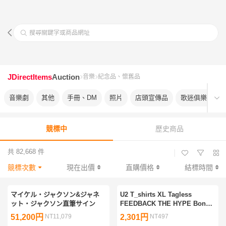
搜尋關鍵字或商品網址
JDirectItems
Auction
音樂
紀念品、懷舊品
音樂劇
其他
手冊、DM
照片
店頭宣傳品
歌迷俱樂部會
競標中
歷史商品
共 82,668 件
|
競標次數
現在出價
直購價格
結標時間
マイケル・ジャクソン&ジャネ
U2 T_shirts XL Tagless
ット・ジャクソン直筆サイン
FEEDBACK THE HYPE Bono
The Who The Clash Ramones
51,200円
NT11,079
2,301円
NT497
Joy Division KRAFTWERK