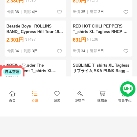
2,380円
NT515
810円
NT175
John Frusciante The World is
Frusciante The World is Yours
Yours By The Way
Californiacation
出價
36
|
剩餘
4日
出價
35
|
剩餘
3日
Beastie Boys_ ROLLINS
RED HOT CHILI PEPPERS
BAND_ Cypress Hill Tour 1992
T_shirts XL Tagless RHCP レ
T_shirts Tagless XL 90s
ッチリ Anthony Flea John
2,301円
NT497
631円
NT136
Hiphop Run DMC Wu tang
Frusciante The World is Yours
clan De la soul Public Enemy
By The Way
出價
34
|
剩餘
3日
出價
34
|
剩餘
5日
NOFX _ Murder The
SUBLIME T_shirts XL Tagless
Government T_shirts XL
サブライム SKA PUNK Reggae
Tagless メロコア PUNK Bad
DUB BAD BRAINS MCA
1,600円
NT346
2,580円
NT558
religion Off spring Green Day
Cypress Hill CA Long Beach
RANCID No Use For A Name
出價
31
|
剩餘
4日
出價
30
|
剩餘
5日
首頁
分類
追蹤
競標中
購物車
會員中心
Sonic Youth _ MUDHONEY _
The Godfather T_shirts XL
LAUCHING HYENAS T_shirts
Tagless Francis Ford Coppola
XL Tagless ソニックユース
Movie Marlon Brando Al
511円
NT110
470円
NT101
Alternative NYC Grunge
Pacino Mario Puzo ゴッドファ
Nirvana Dinosaur Yo La Tengo
ザー
出價
29
|
剩餘
3日
出價
28
|
剩餘
2日