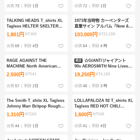
Siouxsie And The Banshees
出價
73
|
剩餘
1日
出價
72
|
剩餘
1日
TALKING HEADS T_shirts XL
1973年当時物 カーペンターズ
Tagless HELTER SKELTER
直筆サイン アルバム「Now &
Tom Tom Club CBGB XTC
Then」赤いアメ車と自宅（実
1,801円
NT389
103,000円
NT22,289
INXS Ramones Blondie Sire
家）長岡秀星氏アートワーク 帯
Records
付きLPレコード
出價
69
|
剩餘
4日
出價
64
|
剩餘
4 時
RAGE AGAINST THE
☆GIANT/ジャイアント
商店
MACHINE North American
90s AEROSMITH Nine Lives
Tour 1997 Who Laughs Last？
World Tour バンド Tシャツ L
2,500円
NT541
19,250円
NT4,165
T_shirts XL Tagless レイジ ツ
/UPK
アーT RATM RHCP Tom
出價
57
|
剩餘
2日
出價
46
|
剩餘
3 時
Morello
The Smith T_shits XL Tagless
LOLLAPALOZA 92 T_shirts XL
Johnny Marr Britpop Rough
Tagless RED HOT CHILI
Trade Records David Bowie
PEPPERS Soundgarden
1,310円
NT283
1,600円
NT346
Roxy Music Culture Club
Jesus and Mary Chain Pearl
Duran Duran UK ザ・スミス
Jam Ice cube LUSH
出價
44
|
剩餘
1日
出價
41
|
剩餘
4日