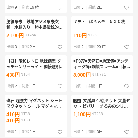
出價
9
|
剩餘
19 時
出價
3
|
剩餘
2日
肥後象嵌 鉄地アヤメ象嵌文
キティ ばらメモ ５２０枚
鎮 木箱入り 熊本県伝統的工
芸品 ペーパーウェイト
2,100円
NT454
110円
NT23
34260610-2
出價
3
|
剩餘
2日
出價
2
|
剩餘
20 時
【妹】昭和レトロ 地球儀型 タ
■P877■天然石■地球儀■アンテ
ッチセンサーライト 間接照明
ィーク調■銅製フレーム■回転式
インテリア 卓上 アンティーク
ワールドグローブ■インテリア/
438円
NT94
8,000円
NT1,731
調 日本語表記
オブジェ■ブラックオーシャン
出價
2
|
剩餘
1日
出價
1
|
剩餘
1日
磁石 超強力 マグネット シート
文房具 40点セット 大量セ
商店
マグネット シール マグネット
ット ビバリー まるみのシリー
テープ 強力 強力マグネットシ
ズ・暦生活 sora 宙 ノート ふせ
410円
NT88
1,100円
NT238
ート ゴム磁石 四角形 冷蔵庫マ
ん ステッカー 付箋 新品
410円
NT88
グネット;L9853;
■GD074s■
出價
1
|
剩餘
1日
出價
1
|
剩餘
3日