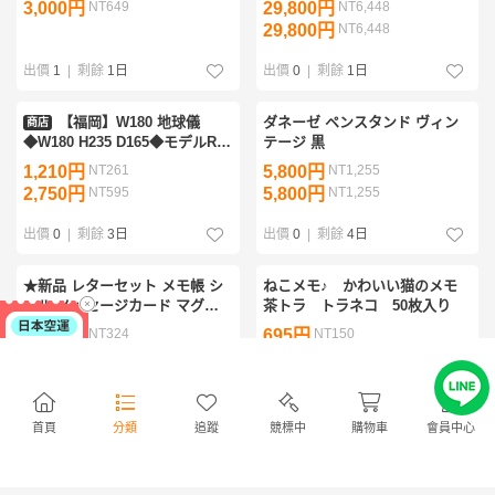
3,000円
NT649
29,800円
NT6,448
卓上 ヴィンテージ 高級 インテ
ルーグル◆アメリカ製◆黒色
29,800円
NT6,448
リア アンティーク調
◆USA購入
出價
1
|
剩餘
1日
出價
0
|
剩餘
1日
【福岡】W180 地球儀
ダネーゼ ペンスタンド ヴィン
商店
◆W180 H235 D165◆モデルR展
テージ 黒
示品◆TS6818_Ts
1,210円
NT261
5,800円
NT1,255
2,750円
NT595
5,800円
NT1,255
出價
0
|
剩餘
3日
出價
0
|
剩餘
4日
★新品 レターセット メモ帳 シ
ねこメモ♪ かわいい猫のメモ
ール メッセージカード マグネ
茶トラ トラネコ 50枚入り
ット セット まとめて 大量セッ
1,500円
NT324
695円
NT150
ト 紙モノ 動物 モモンガ パンダ
695円
NT150
チンチラ
出價
0
|
剩餘
1日
出價
0
|
剩餘
3日
首頁
分類
追蹤
競標中
購物車
會員中心
しゃべる地球儀 パーフェクトグ
大人気☆ディズニーリゾート限
ローブ PERFECT GLOBE NEO
定☆プリンセスメモセット 送料
VISION ネオビジョン PG-NV15
無料 お土産