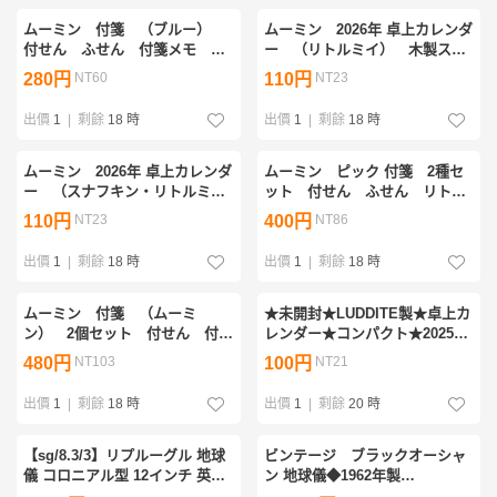
ムーミン 付箋 （ブルー）
ムーミン 2026年 卓上カレンダ
付せん ふせん 付箋メモ メ
ー （リトルミイ） 木製スタ
モ リトルミイ
ンド付き カレンダー
280円
NT60
110円
NT23
出價
1
|
剩餘
18 時
出價
1
|
剩餘
18 時
ムーミン 2026年 卓上カレンダ
ムーミン ピック 付箋 2種セ
ー （スナフキン・リトルミ
ット 付せん ふせん リトル
イ・ミムラ・スノークのおじょ
ミイ スノークのおじょうさ
110円
NT23
400円
NT86
うさん） 木製スタンド付き カ
ん メモ
レンダー
出價
1
|
剩餘
18 時
出價
1
|
剩餘
18 時
ムーミン 付箋 （ムーミ
★未開封★LUDDITE製★卓上カ
ン） 2個セット 付せん 付箋
レンダー★コンパクト★2025年
メモ リトルミイ ニョロニョ
1月始まり★スタンド付き★
480円
NT103
100円
NT21
ロ
出價
1
|
剩餘
18 時
出價
1
|
剩餘
20 時
【sg/8.3/3】リプルーグル 地球
ビンテージ ブラックオーシャ
儀 コロニアル型 12インチ 英語
ン 地球儀◆1962年製
版 WORLD CLASSIC SERIES
◆REPLOGLE GLOBES◆リプ