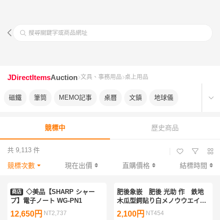
搜尋關鍵字或商品網址
JDirectItems
Auction
文具、事務用品
桌上用品
磁鐵
筆筒
MEMO記事
桌曆
文鎮
地球儀
競標中
歷史商品
共 9,113 件
|
競標次數
現在出價
直購價格
結標時間
◇美品【SHARP シャー
肥後象嵌 肥後 光助 作 鉄地
商店
プ】電子ノート WG-PN1
木瓜型鍔貼り白メノウウエイ
ト 共箱 文鎮 34260610-1
12,650円
NT2,737
2,100円
NT454