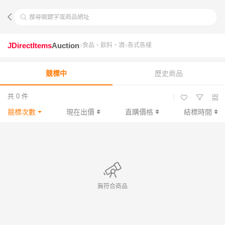
搜尋關鍵字或商品網址
JDirectItems
Auction
食品、飲料、酒
各式各樣
競標中
歷史商品
共 0 件
|
競標次數
現在出價
直購價格
結標時間
無符合商品