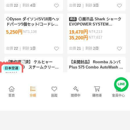
除機★ハンディ★土台
出價
22
|
剩餘
4日
出價
22
|
剩餘
3日
◇Dyson ダイソン/SV18用ヘッ
◎展示品 Shark シャーク
商店
ドパーツ5個セット/コードレス
EVOPOWER SYSTEM
サイクロン式スティッククリー
BOOST+ コードレススティック
5,250円
NT1,136
19,470円
NT4,213
ナー/◆ジャンク品※一部のみ
クリーナー 掃除機 LC751JLV
35,200円
NT7,617
◆/GI-10815
自動ゴミ収集ドック w7316
出價
22
|
剩餘
1日
出價
21
|
剩餘
2日
【動作確認済】 ケルヒャー
【未開封品】 Roomba ルンバ
SC JTK 20 スチームクリーナ
Plus 575 Combo AutoWash 充
ー 付属品多数 KARCHER
電ステーション ロボット掃除機
2,100円
NT454
65,000円
NT14,066
iRobot R285060
出價
21
|
剩餘
5 時
出價
21
|
剩餘
1日
首頁
分類
追蹤
競標中
購物車
會員中心
◎2025年製 HITACHI 日立
【18134 す】 PV-BH900SL 日立
商店
ラクかるパワーブーストサイク
HITACHI 掃除機 コードレスクリ
ロン コードレススティッククリ
ーナー 2024年製 ライト付き 純
9,625円
NT2,082
6,000円
NT1,298
ーナー 掃除機 PV-BHL5000J ス
正スタンド
18,700円
NT4,046
タンド付き w73117
出價
21
|
剩餘
2日
出價
21
|
剩餘
4 時