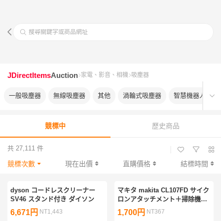
搜尋關鍵字或商品網址
JDirectItems
Auction
家電、影音、相機
吸塵器
一般吸塵器
無線吸塵器
其他
渦輪式吸塵器
智慧機器人型
競標中
歷史商品
共 27,111 件
|
競標次數
現在出價
直購價格
結標時間
dyson コードレスクリーナー
マキタ makita CL107FD サイク
SV46 スタンド付き ダイソン
ロンアタッチメント＋掃除機ス
タンドセット
6,671円
NT1,443
1,700円
NT367