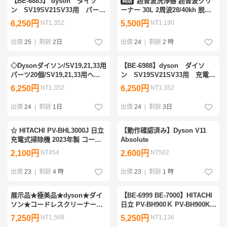
【BE-6883】 dyson ダイソ
超音波洗浄器 超音波クリ
商店
ン SV19SV21SV33用 パーツ
ーナー 30L 2周波28/40kh 脱気
10個セット ミニモーターヘッ
モード搭載 温度/タイマー 設定
6,250円
NT1,352
5,500円
NT1,190
ド331346 通電確認済 簡易
可能 強力
清掃済
出價
25
|
剩餘
2日
出價
24
|
剩餘
2 時
◇Dysonダイソン/SV19,21,33用
【BE-6988】dyson ダイソ
パーツ20個/SV19,21,33用ヘッ
ン SV19SV21SV33用 充電器
ドパーツ/◆ジャンク品◆/GI-
20本セット 348783-04 通電
6,250円
NT1,352
6,250円
NT1,352
10894
確認済 簡易清掃済
出價
24
|
剩餘
1日
出價
24
|
剩餘
3日
☆ HITACHI PV-BHL3000J 日立
【動作確認済み】Dyson V11
充電式掃除機 2023年製 コード
Absolute
レススティッククリーナー 掃除
2,100円
NT454
2,600円
NT562
用品 付属品写真参照 スタンド
付 通電のみ確認済
出價
23
|
剩餘
4 時
出價
23
|
剩餘
1 時
展示品★極美品★dyson★ダイ
【BE-6999 BE-7000】HITACHI
ソン★コードレスクリーナー
日立 PV-BH900Ｋ PV-BH900K 2
★SV12★V10★充電器★掃除機
台セット コードレスクリーナー
7,250円
NT1,568
5,250円
NT1,136
★付属品多数★サイクロン式掃
掃除機 通電確認済 簡易清掃済