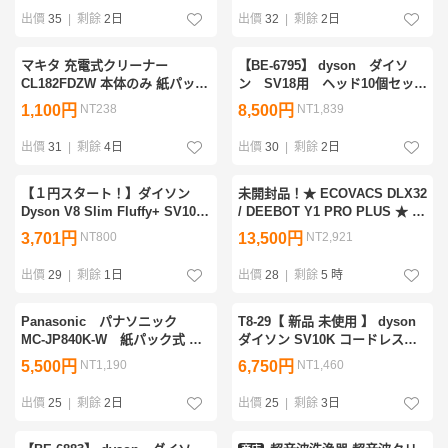
出價
35
|
剩餘
2日
出價
32
|
剩餘
2日
マキタ 充電式クリーナー
【BE-6795】 dyson ダイソ
CL182FDZW 本体のみ 紙パック
ン SV18用 ヘッド10個セッ
式 コードレス掃除機 本体のみ
ト 354531-02 425995-02 通
1,100円
NT238
8,500円
NT1,839
18V充電式クリーナー
電確認済 簡易清掃済
出價
31
|
剩餘
4日
出價
30
|
剩餘
2日
【１円スタート！】ダイソン
未開封品！★ ECOVACS DLX32
Dyson V8 Slim Fluffy+ SV10K
/ DEEBOT Y1 PRO PLUS ★ エ
コードレスクリーナー スティッ
コバックス / 床掃除ロボット ★
3,701円
NT800
13,500円
NT2,921
ク掃除機 充電式 動作確認済 /
吸引＆水拭・2in1 / クリーニン
JB763-佐川140
グステーション
出價
29
|
剩餘
1日
出價
28
|
剩餘
5 時
Panasonic パナソニック
T8-29【 新品 未使用 】 dyson
MC-JP840K-W 紙パック式 掃
ダイソン SV10K コードレスク
除機 2022年製 【送料無
リーナー V8 Slim Fluffy Extra
5,500円
NT1,190
6,750円
NT1,460
料】コンセント式
掃除機
出價
25
|
剩餘
2日
出價
25
|
剩餘
3日