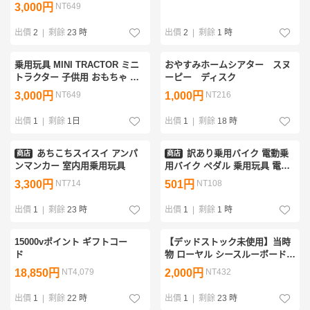
3,000円
NT649
ー
小野バイク300DCラ###
出價
2
|
剩餘
23 時
出價
2
|
剩餘
1 時
乗用玩具 MINI TRACTOR ミニ
おやすみホームシアター スヌ
トラクター 子供用 おもちゃ ア
ーピー ディスク
ンティーク インテリア コレク
3,000円
NT649
1,000円
NT216
ション 中古 現状品 付属品画像
の通り
出價
1
|
剩餘
1日
出價
1
|
剩餘
18 時
あちこちスイスイ アンパ
訳あり乗用バイク 電動乗
商店
商店
ンマンカー 室内用乗用玩具
用バイク ペダル 乗用玩具 電動
乗用玩具 ストリートバイク リ
3,300円
NT714
501円
NT108
ングガール リングボーイ###訳
小野バイク300DCラ###
出價
1
|
剩餘
23 時
出價
1
|
剩餘
1 時
15000vポイント ギフトコー
【デッドストック未使用】当時
ド
物 ローヤル シースルーボード
Baby Royal 知育玩具 昭和レト
18,850円
NT4,079
2,000円
NT432
ロ ベビーベッド用 箱付
Toyroyal No.824
出價
1
|
剩餘
22 時
出價
1
|
剩餘
23 時