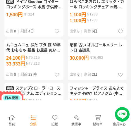
ドイツ Geuther ゴイター
はらぺこあおむし エリック・カ
商店
ロッキングホース 木馬 子供椅
ール ロッキングチェア 木馬 室
子 チャイルドチェア ベビーチ
内遊具 乗用玩具
1,500円
NT324
1,100円
NT238
ェア 北欧 / アクタス IDEE 無印
1,100円
NT238
ケラー 乗用玩具
出價
0
|
剩餘
4日
出價
0
|
剩餘
6日
ムニュムニュ ぶた ブタ 豚 80年
昭和 古い オルゴールメリー レ
代 おもちゃ 新品 お風呂 ぬいぐ
トロ 古道具
るみ スポンジ 昭和レトロ 昭和
24,100円
NT5,215
30,000円
NT6,492
レトロ ファンシー おふろ 風呂
33,333円
NT7,213
人形 レア
出價
0
|
剩餘
23 時
出價
0
|
剩餘
2日
ステップ2 ローラーコース
フィッシャープライス あんよで
商店
ター プラチナム エディション
キック 4WAY ピアノジム (中古
乗用玩具 おもちゃ 乗り物 大型
品)
56,900円
NT12,313
2,000円
NT432
遊具 424300 /配送区分B
56,900円
NT12,313
出價
0
|
剩餘
2日
出價
0
|
剩餘
3日
首頁
分類
追蹤
競標中
購物車
會員中心