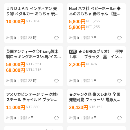
ＩＮＤＩＡＮ インディアン 乗
Naef ネフ社 ベビーボールm◆
り物 ペダルカー おもちゃ 玩具
木のおもちゃ 赤ちゃん 【送料
電動 不動 バイク ガレージ オブ
無料】
10,000円
NT2,164
5,800円
NT1,255
ジェ 飾り アダプター付き
5,800円
NT1,255
出價
0
|
剩餘
23 時
出價
0
|
剩餘
7日
英国アンティーク◇Triang製木
★☆BRIO(ブリオ） 手押
商店
製ロッキングホース/木馬/イス/
し車 ブラック 黒 インテ
乗り物オブジェ/子供用おもち
リア ☆★
58,000円
NT12,551
2,200円
NT476
ゃ/店舗什器ディスプレイ/イギ
68,000円
NT14,715
リスビンテージ雑貨
出價
0
|
剩餘
22 時
出價
0
|
剩餘
1日
アメリカビンテージ チーク材×
★ジャンク品 傷スレあり 全国
スチール チャイルド ブランコ
発送可能 フェラーリ 電源入ら
パティオ ベンチ
ない ラジコン操作可能 Ferrari
11,000円
NT2,380
28,433円
NT6,152
F12 berlinetta 電動乗用玩具 ラ
ジコンカー★
出價
0
|
剩餘
2日
出價
0
|
剩餘
3日