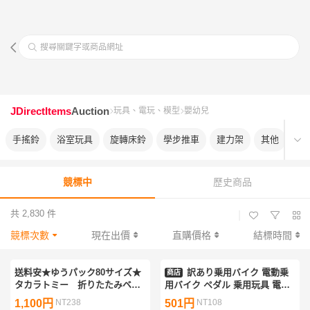
搜尋關鍵字或商品網址
JDirectItems
Auction
玩具、電玩、模型
嬰幼兒
手搖鈴
浴室玩具
旋轉床鈴
學步推車
建力架
其他
嬰
競標中
歷史商品
共 2,830 件
|
競標次數
現在出價
直購價格
結標時間
送料安★ゆうパック80サイズ★
訳あり乗用バイク 電動乗
商店
タカラトミー 折りたたみベビ
用バイク ペダル 乗用玩具 電動
ーベッドにも対応♪やわらかガラ
乗用玩具 ストリートバイク リ
1,100円
NT238
501円
NT108
ガラメリープレミアムスヌーピ
ングガール リングボーイ###訳