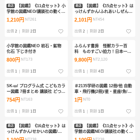
【図鑑】《11点セット》小
【図鑑】《15点セット》は
商店
商店
学館の図鑑NEO/講談社の動く図
っけんずかん/ふれあいしぜん図
鑑MOVE/学研の図鑑/こども大
鑑/4・5・6歳のずかんえほん/ふ
1,210円
NT261
2,101円
NT454
百科大図解/さかな/ちきゅうか
しぎの図鑑/うみ/のりもの/むし
んきょう/花 他
他
出價
2
|
剩餘
2日
出價
2
|
剩餘
2日
小学館の図鑑NEO 岩石・鉱物
ふらんす書房 怪獣カラー百
化石 下じき付き
科 ものすごい迫力！日本一の
怪獣決戦大画報！！ ウルトラQ
800円
NT173
9,800円
NT2,120
ウルトラマン 怪獣怪人 成田亨
前村教綱 梶田達二
出價
1
|
剩餘
1日
出價
1
|
剩餘
4日
SK-ш/ プログラム式 こどもカラ
＃2135学研の図鑑 12冊/他 自動
ー図鑑 7冊まとめ 講談社 どつぶ
車・飛行機(2冊)/星・星座/魚/水
つ・とり こん虫 うおとかい し
の生き物/恐竜/動物/植物/花/カブ
754円
NT163
1円
NT0
ょくぶつ 大むかしのいきもの
トムシ・クワガタ/昆虫/鳥 17.3
他
㎏ 現状品
出價
1
|
剩餘
1日
出價
1
|
剩餘
1日
【図鑑】《16点セット》は
【図鑑】《11点セット》小
商店
商店
っけんずかん/せかいの図鑑/ふ
学館の図鑑NEO/講談社の動く図
しぎの図鑑/ムーミンえいごじて
鑑MOVE/生活探検大図鑑/くら
1,100円
NT238
1,100円
NT238