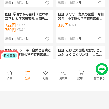
出價
1
|
剩餘
9 時
出價
1
|
剩餘
2日
学習ずかん百科 3 にわの
ｇ▽▽ 魚貝の図鑑 昭和
商店
商店
草花と木 学習研究社 古岡秀人
56年 小学館の学習百科図鑑
090155
3 /De01
722円
NT156
330円
NT71
760円
NT164
出價
1
|
剩餘
3 時
出價
1
|
剩餘
1日
ｗ▽▽ 海 自然と冒険と
こびと大図鑑 なばた とし
商店
商店
未来 小学館の学習百科図鑑
たか さく ロクリン社 中古品
16 昭和54年4刷 小学館 古
★7362
330円
NT71
1,001円
NT216
書 / De02
出價
1
|
剩餘
1日
出價
1
|
剩餘
1日
首頁
分類
追蹤
競標中
購物車
會員中心
p15-066 科学図鑑 17 物質と原
おもしろ図鑑 恐竜の世界 恐竜
子力 株式会社 世界文化社 汚
ロボット工場見学 平成7年 1995
れ・破れあり
年発行【K266365】260802
489円
NT105
400円
NT86
1,000円
NT216
出價
1
|
剩餘
12 時
出價
1
|
剩餘
1日