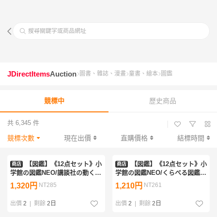
搜尋關鍵字或商品網址
JDirectItems
Auction
圖書、雜誌、漫畫
童書、繪本
圖鑑
競標中
歷史商品
共 6,345 件
|
競標次數
現在出價
直購價格
結標時間
【図鑑】《12点セット》小
【図鑑】《12点セット》小
商店
商店
学館の図鑑NEO/講談社の動く図
学館の図鑑NEO/くらべる図鑑/
鑑MOVE/危険生物/世界遺産/古
にっぽん探検大図鑑/昆虫/植物/
1,320円
NT285
1,210円
NT261
代文明のふしぎ/世界のカブトム
ジャングルの生き物/星と星座/
シ 他
魚 他
出價
2
|
剩餘
2日
出價
2
|
剩餘
2日