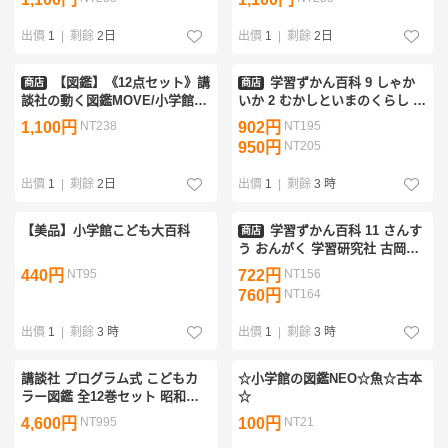
ん/からだのふしぎ/宇宙の技術
べる図鑑/大むかしの生物/星座/
大研究 他
ひとのからだ 他
出價
1
|
剩餘
2日
出價
1
|
剩餘
2日
【図鑑】《12点セット》講
学習ずかん百科 9 しゃか
商店
商店
談社の動く図鑑MOVE/小学館の
いか 2 むかしといまのくらし 学
図鑑NEO/ポプラディア大図鑑/
習研究社 古岡秀人 090148
1,100円
NT238
902円
NT195
こども大百科大図鑑/日本のあゆ
950円
NT205
み探検大図鑑 他
出價
1
|
剩餘
2日
出價
1
|
剩餘
3 時
【美品】小学館こども大百科
学習ずかん百科 11 さんす
商店
う おんがく 学習研究社 古岡秀
人 090149
440円
NT95
722円
NT156
760円
NT164
出價
1
|
剩餘
3 時
出價
1
|
剩餘
3 時
講談社 プログラム式 こどもカ
☆小学館の図鑑NEO☆魚☆古本
ラー図鑑 全12巻セット 昭和レ
☆
トロ 児童図鑑 古書
4,600円
NT995
100円
NT21