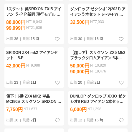
1スタ〜ト 美SRIXON ZXi5 アイ
ダンロップ ゼクシオ12(2021) ア
アン ５-ＰＰ新同 現行モデル 盆
イアン５本セット 6～9+PW 右
休み間に合います！！
利き 純正シャフト MP1200
88,000円
NT19,043
32,500円
NT7,033
FLEX-R 47g 中古保管品
99,999円
NT21,639
出價
38
|
剩餘
15 時
出價
30
|
剩餘
16 時
SRIXON ZX4 mk2 アイアンセ
［超レア］スリクソン ZX5 Mk2
ット 5-P
ブラッククロムアイアン 5本セ
ット 6-P クリーブランド
42,000円
NT9,088
50,000円
NT10,820
ZIPCORE ウェッジ48度付き
90,000円
NT19,476
シャフトmci
出價
23
|
剩餘
1日
出價
20
|
剩餘
2日
値下！6番 ZX4 MK2 単品
DUNLOP ダンロップ XXIO ゼク
MCI80S スリクソン SRIXON ダ
シオ8 RED アイアン 5本セット
ンロップ ZX7 ZX5 アイアン フ
MP800 カーボンシャフト フレ
7,750円
NT1,677
6,000円
NT1,298
ジクラ fujikura カスタム
ックスR 右利き
zxi4zxi5zxi7
出價
16
|
剩餘
2日
出價
12
|
剩餘
16 時