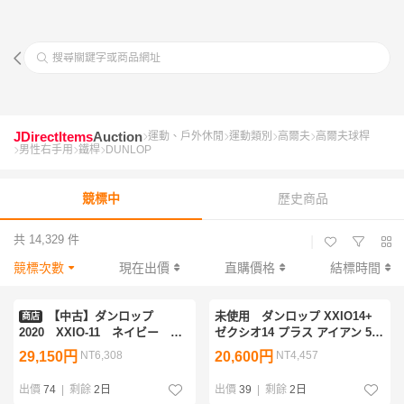
搜尋關鍵字或商品網址
JDirectItems
Auction
運動、戶外休閒
運動類別
高爾夫
高爾夫球桿
男性右手用
鐵桿
DUNLOP
競標中
歷史商品
共 14,329 件
|
競標次數
現在出價
直購價格
結標時間
【中古】ダンロップ
未使用 ダンロップ XXIO14+
商店
2020 XXIO-11 ネイビー ア
ゼクシオ14 プラス アイアン 5本
イアン 計7本セット（6～Sw）
セット(#6~PW) フレックスS
29,150円
NT6,308
20,600円
NT4,457
【R】MP1100 カーボンシャフ
ト
出價
74
|
剩餘
2日
出價
39
|
剩餘
2日