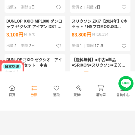
XXIO フレックスS ゼクシオ テ
出價
2
|
剩餘
2日
出價
2
|
剩餘
2日
ン
DUNLOP XXIO MP1000 ダンロ
スリクソン ZXi7【2024年】6本
ップ ゼクシオ アイアン DST ア
セット / NSプロMODUS3
イアン P 6～9 メンズ 右利き ゴ
TOUR115（S）中古品
3,100円
NT670
83,800円
NT18,134
ルフクラブ スポーツ 用品
_KIR_D0730-I006
出價
2
|
剩餘
2日
出價
1
|
剩餘
17 時
DUNLOP XXIO ゼクシオ アイ
【送料無料】■中古■単品
アン 8本セット 中古
■SRIXON■スリクソン■ＺＸ７■
３番■DynamicGold120■ダイナ
1,000円
NT216
5,000円
NT1,082
ミックゴールド120■フレックス
S200
出價
1
|
剩餘
15 時
出價
1
|
剩餘
1日
首頁
分類
追蹤
競標中
購物車
會員中心
スリクソン Ｚ565 6～
DUNLOP XXIO FORGED
商店
商店
P 5本 フジクラ MCI80 R
2017 7番 単品アイアン
32,490円
NT7,030
3,960円
NT856
出價
1
|
剩餘
15 時
出價
1
|
剩餘
17 時