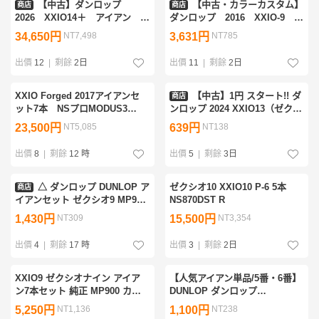
【中古】ダンロップ
【中古・カラーカスタム】
商店
商店
2026 XXIO14＋ アイアン
ダンロップ 2016 XXIO-9 レ
計5本セット（6～Pw）【S】
ッド アイアン 計5本セット
34,650円
NT7,498
3,631円
NT785
N.S.PRO 950GH neo DST
（6～Pw）【SR】MP900 カー
ボンシャフト
出價
12
|
剩餘
2日
出價
11
|
剩餘
2日
XXIO Forged 2017アイアンセ
【中古】1円 スタート!! ダ
商店
ット7本 NSプロMODUS3
ンロップ 2024 XXIO13（ゼクシ
105S
オ サーティーン）ネイビー 単
23,500円
NT5,085
639円
NT138
品7番アイアン（28°）【R】
MP1300 カーボンシャフト
出價
8
|
剩餘
12 時
出價
5
|
剩餘
3日
△ ダンロップ DUNLOP ア
ゼクシオ10 XXIO10 P-6 5本
商店
イアンセット ゼクシオ9 MP900
NS870DST R
ネイビー ボルドー レディース
1,430円
NT309
15,500円
NT3,354
R 6本 初心者 飛距離 中古 現状
品 まとめ商品 2.26kg
出價
4
|
剩餘
17 時
出價
3
|
剩餘
2日
XXIO9 ゼクシオナイン アイア
【人気アイアン単品/5番・6番】
ン7本セット 純正 MP900 カー
DUNLOP ダンロップ
ボンシャフト Rフレックス 右利
XXIO10(2018) 5番・6番アイア
5,250円
NT1,136
1,100円
NT238
き
ン NS.PRO870GH DST for